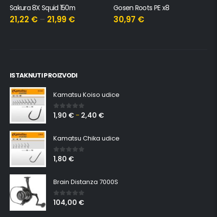
Sakura 8X Squid 150m
Gosen Roots PE x8
21,22
€
–
21,99
€
30,97
€
ISTAKNUTI PROIZVODI
Kamatsu Koiso udice
1,90
€
2,40
€
0
out of 5
–
Kamatsu Chika udice
1,80
€
0
out of 5
Brain Distanza 7000S
104,00
€
0
out of 5