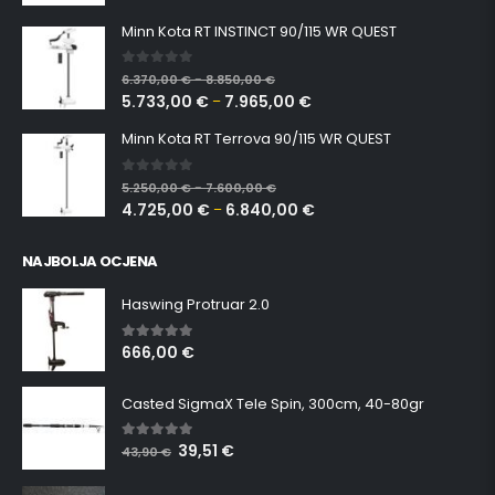
Minn Kota RT INSTINCT 90/115 WR QUEST
0
out of 5
6.370,00
€
8.850,00
€
–
5.733,00
€
7.965,00
€
–
Minn Kota RT Terrova 90/115 WR QUEST
0
out of 5
5.250,00
€
7.600,00
€
–
4.725,00
€
6.840,00
€
–
NAJBOLJA OCJENA
Haswing Protruar 2.0
666,00
€
5.00
out of 5
Casted SigmaX Tele Spin, 300cm, 40-80gr
39,51
€
5.00
out of 5
43,90
€