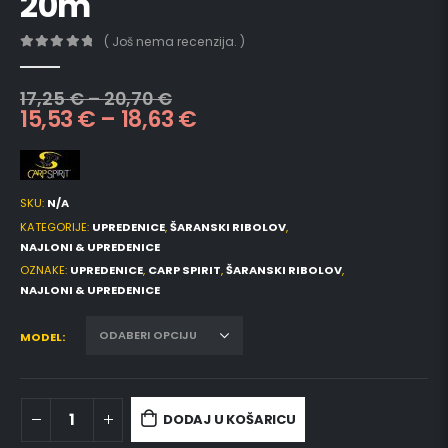
20m
( Još nema recenzija. )
0
out of 5
17,25
€
–
20,70
€
15,53
€
–
18,63
€
SKU:
N/A
KATEGORIJE:
UPREDENICE
,
ŠARANSKI RIBOLOV
,
NAJLONI & UPREDENICE
OZNAKE:
UPREDENICE
,
CARP SPIRIT
,
ŠARANSKI RIBOLOV
,
NAJLONI & UPREDENICE
MODEL
DODAJ U KOŠARICU