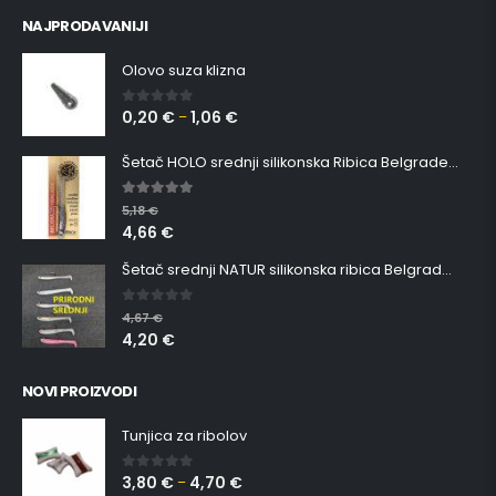
NAJPRODAVANIJI
Olovo suza klizna
0,20
€
1,06
€
0
out of 5
–
Šetač HOLO srednji silikonska Ribica Belgrade Walker
5.00
out of 5
5,18
€
4,66
€
Šetač srednji NATUR silikonska ribica Belgrade Walker
0
out of 5
4,67
€
4,20
€
NOVI PROIZVODI
Tunjica za ribolov
3,80
€
4,70
€
0
out of 5
–