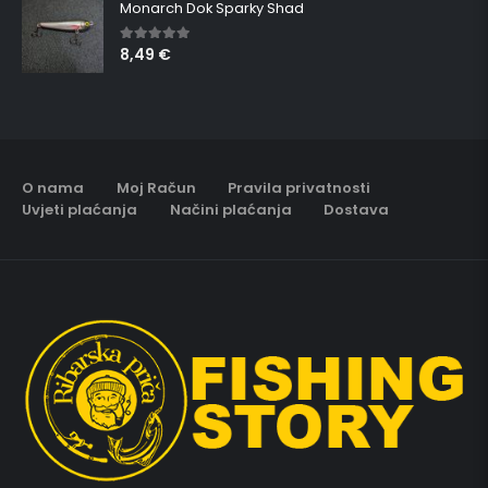
Monarch Dok Sparky Shad
8,49
€
5.00
out of 5
O nama
Moj Račun
Pravila privatnosti
Uvjeti plaćanja
Načini plaćanja
Dostava