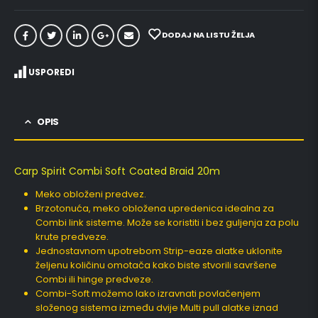
DODAJ NA LISTU ŽELJA
USPOREDI
OPIS
Carp Spirit Combi Soft Coated Braid 20m
Meko obloženi predvez.
Brzotonuća, meko obložena upredenica idealna za
Combi link sisteme. Može se koristiti i bez guljenja za polu
krute predveze.
Jednostavnom upotrebom Strip-eaze alatke uklonite
željenu količinu omotača kako biste stvorili savršene
Combi ili hinge predveze.
Combi-Soft možemo lako izravnati povlačenjem
složenog sistema između dvije Multi pull alatke iznad