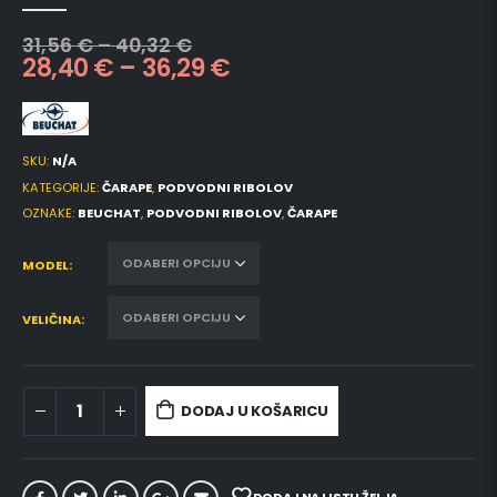
0
out of 5
31,56
€
–
40,32
€
28,40
€
–
36,29
€
SKU:
N/A
KATEGORIJE:
ČARAPE
,
PODVODNI RIBOLOV
OZNAKE:
BEUCHAT
,
PODVODNI RIBOLOV
,
ČARAPE
MODEL
VELIČINA
DODAJ U KOŠARICU