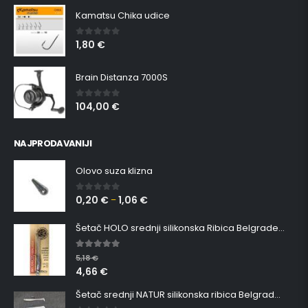
Kamatsu Chika udice
1,80
€
0
out of 5
Brain Distanza 7000S
104,00
€
0
out of 5
NAJPRODAVANIJI
Olovo suza klizna
0,20
€
1,06
€
0
out of 5
–
Šetač HOLO srednji silikonska Ribica Belgrade Walker
5.00
out of 5
5,18
€
4,66
€
Šetač srednji NATUR silikonska ribica Belgrade Walker