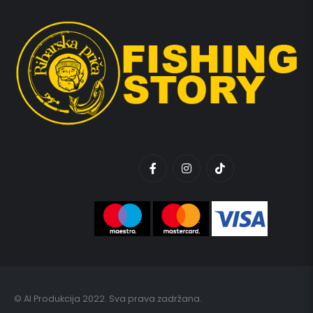
© AI Produkcija 2022. Sva prava zadržana.