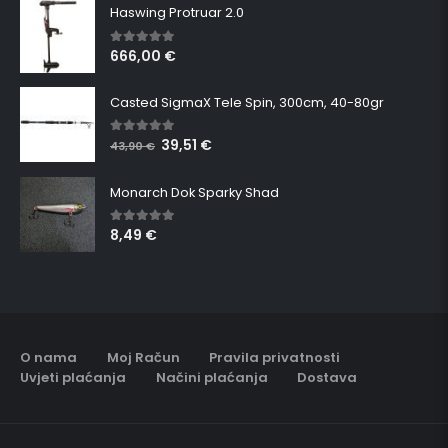
Haswing Protruar 2.0
666,00
€
5.00
out of 5
Casted SigmaX Tele Spin, 300cm, 40-80gr
39,51
€
5.00
out of 5
43,90
€
Monarch Dok Sparky Shad
8,49
€
5.00
out of 5
O nama
Moj Račun
Pravila privatnosti
Uvjeti plaćanja
Načini plaćanja
Dostava