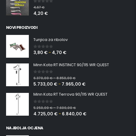
0
out of 5
4,67
€
4,20
€
NOVI PROIZVODI
Tunjica za ribolov
3,80
€
4,70
€
0
out of 5
–
Minn Kota RT INSTINCT 90/115 WR QUEST
0
out of 5
6.370,00
€
8.850,00
€
–
5.733,00
€
7.965,00
€
–
Minn Kota RT Terrova 90/115 WR QUEST
0
out of 5
5.250,00
€
7.600,00
€
–
4.725,00
€
6.840,00
€
–
NAJBOLJA OCJENA