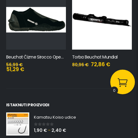
Torba Beuchat Mundial
Odijelo Alize Lady 3mm
72,86
€
80,96
€
136,99
€
123,29
€
0
ISTAKNUTI PROIZVODI
Kamatsu Koiso udice
1,90
€
2,40
€
0
out of 5
–