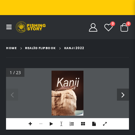
0
0
HOME
REAL3D FLIPBOOK
KANJI 2022
1 / 23