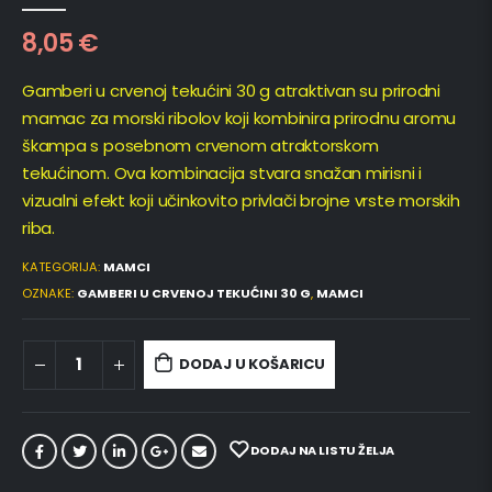
0
out of 5
8,05
€
Gamberi u crvenoj tekućini 30 g atraktivan su prirodni
mamac za morski ribolov koji kombinira prirodnu aromu
škampa s posebnom crvenom atraktorskom
tekućinom. Ova kombinacija stvara snažan mirisni i
vizualni efekt koji učinkovito privlači brojne vrste morskih
riba.
KATEGORIJA:
MAMCI
OZNAKE:
GAMBERI U CRVENOJ TEKUĆINI 30 G
,
MAMCI
DODAJ U KOŠARICU
DODAJ NA LISTU ŽELJA