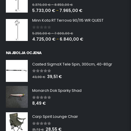
0
out of 5
6.370,00
€
8.850,00
€
–
5.733,00
€
7.965,00
€
–
Minn Kota RT Terrova 90/115 WR QUEST
0
out of 5
5.250,00
€
7.600,00
€
–
4.725,00
€
6.840,00
€
–
NAJBOLJA OCJENA
Casted SigmaX Tele Spin, 300cm, 40-80gr
39,51
€
5.00
out of 5
43,90
€
Monarch Dok Sparky Shad
8,49
€
5.00
out of 5
Carp Spirit Lounge Chair
28,55
€
5.00
out of 5
31,72
€