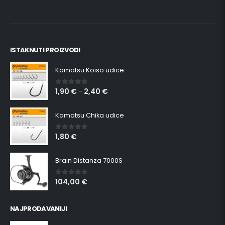
ISTAKNUTI PROIZVODI
Kamatsu Koiso udice
1,90
€
2,40
€
0
out of 5
–
Kamatsu Chika udice
1,80
€
0
out of 5
Brain Distanza 7000S
104,00
€
0
out of 5
NAJPRODAVANIJI