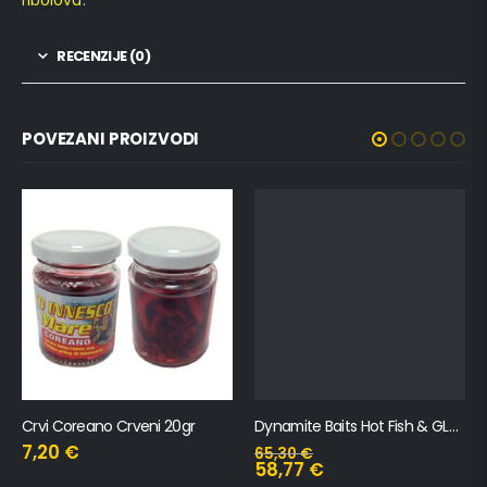
ribolova.
RECENZIJE (0)
POVEZANI PROIZVODI
Crvi Coreano Crveni 20gr
Dynamite Baits Hot Fish & GLM 5 kg
7,20
€
65,30
€
58,77
€