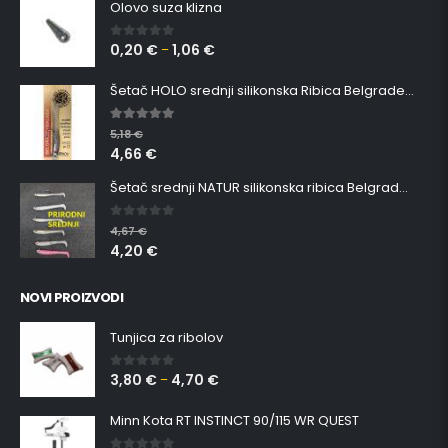
Olovo suza klizna
0,20
€
1,06
€
0
out of 5
–
Šetač HOLO srednji silikonska Ribica Belgrade Walker
5.00
out of 5
5,18
€
4,66
€
Šetač srednji NATUR silikonska ribica Belgrade Walker
0
out of 5
4,67
€
4,20
€
NOVI PROIZVODI
Tunjica za ribolov
3,80
€
4,70
€
0
out of 5
–
Minn Kota RT INSTINCT 90/115 WR QUEST