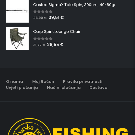
Casted SigmaX Tele Spin, 300cm, 40-80gr
39,51
€
5.00
out of 5
43,90
€
Carp Spirit Lounge Chair
28,55
€
5.00
out of 5
31,72
€
O nama
Moj Račun
Pravila privatnosti
Uvjeti plaćanja
Načini plaćanja
Dostava