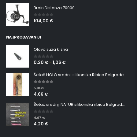
Brain Distanza 7000S
104,00
€
0
out of 5
NAJPRODAVANIJI
Olovo suza klizna
0,20
€
1,06
€
0
out of 5
–
Šetač HOLO srednji silikonska Ribica Belgrade Walker
5.00
out of 5
5,18
€
4,66
€
Šetač srednji NATUR silikonska ribica Belgrade Walker
0
out of 5
4,67
€
4,20
€