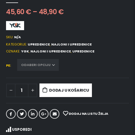
0
out of 5
45,60
€
–
48,90
€
SKU:
N/A
KATEGORIJE:
UPREDENICE
,
NAJLONI I UPREDENICE
OZNAKE:
YGK
,
NAJLONI I UPREDENICE
,
UPREDENICE
PE
DODAJ U KOŠARICU
DODAJ NA LISTU ŽELJA
USPOREDI