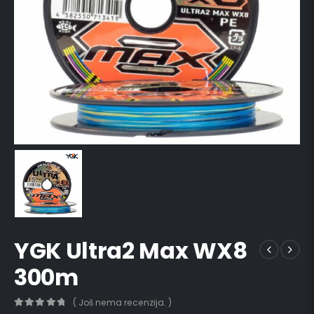
YGK Ultra2 Max WX8
300m
( Još nema recenzija. )