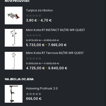
NOVI PROIZVODI
Tunjica za ribolov
3,80
€
4,70
€
0
out of 5
–
Minn Kota RT INSTINCT 90/115 WR QUEST
0
out of 5
6.370,00
€
8.850,00
€
–
5.733,00
€
7.965,00
€
–
Minn Kota RT Terrova 90/115 WR QUEST
0
out of 5
5.250,00
€
7.600,00
€
–
4.725,00
€
6.840,00
€
–
NAJBOLJA OCJENA
Haswing Protruar 2.0
666,00
€
5.00
out of 5