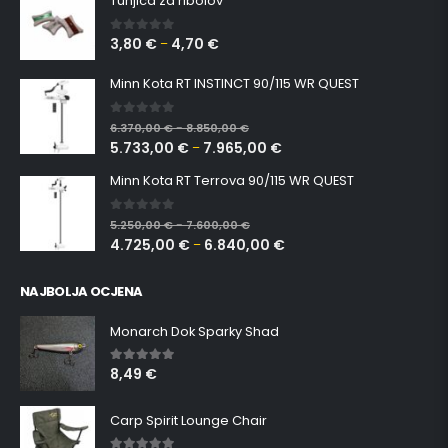
Tunjica za ribolov
3,80
€
4,70
€
0
out of 5
–
Minn Kota RT INSTINCT 90/115 WR QUEST
0
out of 5
6.370,00
€
8.850,00
€
–
5.733,00
€
7.965,00
€
–
Minn Kota RT Terrova 90/115 WR QUEST
0
out of 5
5.250,00
€
7.600,00
€
–
4.725,00
€
6.840,00
€
–
NAJBOLJA OCJENA
Monarch Dok Sparky Shad
8,49
€
5.00
out of 5
Carp Spirit Lounge Chair