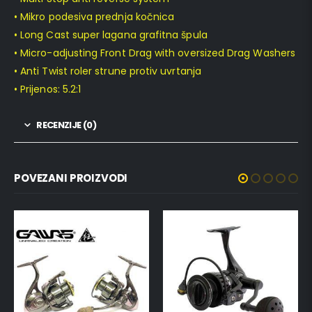
• Mikro podesiva prednja kočnica
• Long Cast super lagana grafitna špula
• Micro-adjusting Front Drag with oversized Drag Washers
• Anti Twist roler strune protiv uvrtanja
• Prijenos: 5.2:1
RECENZIJE (0)
POVEZANI PROIZVODI