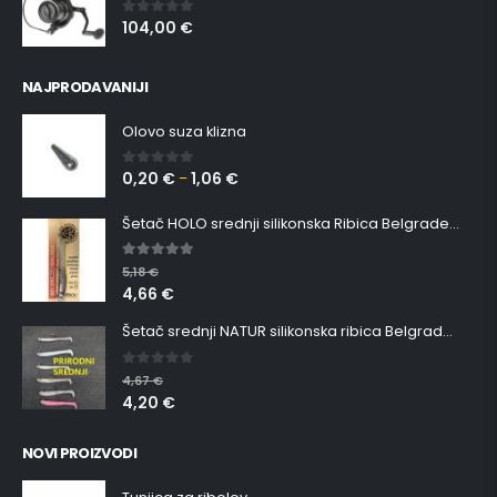
104,00
€
0
out of 5
NAJPRODAVANIJI
Olovo suza klizna
0,20
€
1,06
€
0
out of 5
–
Šetač HOLO srednji silikonska Ribica Belgrade Walker
5.00
out of 5
5,18
€
4,66
€
Šetač srednji NATUR silikonska ribica Belgrade Walker
0
out of 5
4,67
€
4,20
€
NOVI PROIZVODI