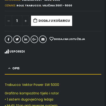
OZNAKE:
ROLE
,
TRABUCCO
,
VELIČINA 3001 - 5000
DODAJ U KOŠARICU
DODAJ NA LISTU ŽELJA
USPOREDI
OPIS
Trabucco Vektor Power SW 5000
Grafitno kompozitno tijelo i rotor
• 1 sistem dugovječnog ležaja
• Multi Stop anti reverse system