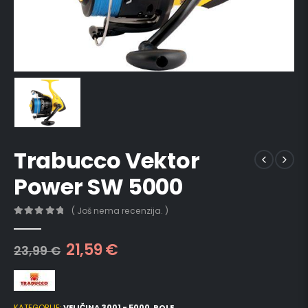
Trabucco Vektor
Power SW 5000
( Još nema recenzija. )
0
out of 5
21,59
€
23,99
€
KATEGORIJE:
VELIČINA 3001 - 5000
,
ROLE