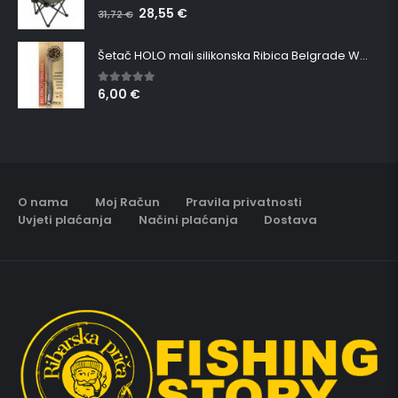
28,55
€
5.00
out of 5
31,72
€
Šetač HOLO mali silikonska Ribica Belgrade Walker
6,00
€
5.00
out of 5
O nama
Moj Račun
Pravila privatnosti
Uvjeti plaćanja
Načini plaćanja
Dostava