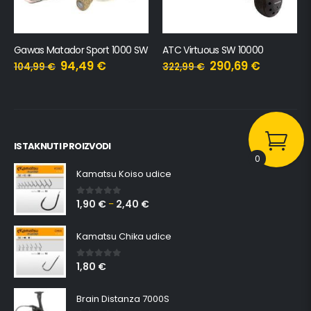
Gawas Matador Sport 1000 SW
ATC Virtuous SW 10000
94,49
€
290,69
€
104,99
€
322,99
€
ISTAKNUTI PROIZVODI
0
Kamatsu Koiso udice
1,90
€
2,40
€
0
out of 5
–
Kamatsu Chika udice
1,80
€
0
out of 5
Brain Distanza 7000S