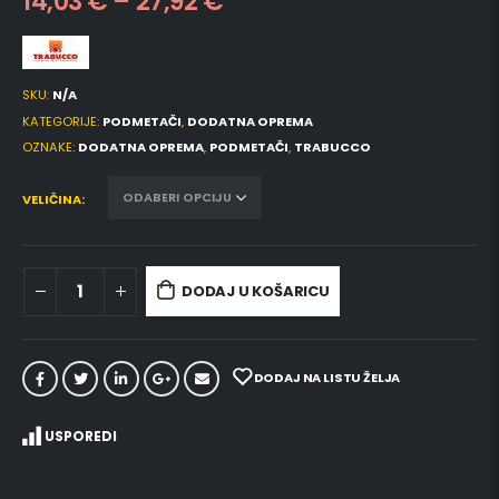
14,03
€
–
27,92
€
SKU:
N/A
KATEGORIJE:
PODMETAČI
,
DODATNA OPREMA
OZNAKE:
DODATNA OPREMA
,
PODMETAČI
,
TRABUCCO
VELIČINA
DODAJ U KOŠARICU
DODAJ NA LISTU ŽELJA
USPOREDI