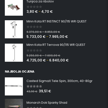
Tunjica za ribolov
3,80
€
4,70
€
0
out of 5
–
Minn Kota RT INSTINCT 90/115 WR QUEST
0
out of 5
6.370,00
€
8.850,00
€
–
5.733,00
€
7.965,00
€
–
Minn Kota RT Terrova 90/115 WR QUEST
0
out of 5
5.250,00
€
7.600,00
€
–
4.725,00
€
6.840,00
€
–
NAJBOLJA OCJENA
Casted SigmaX Tele Spin, 300cm, 40-80gr
39,51
€
5.00
out of 5
43,90
€
Monarch Dok Sparky Shad