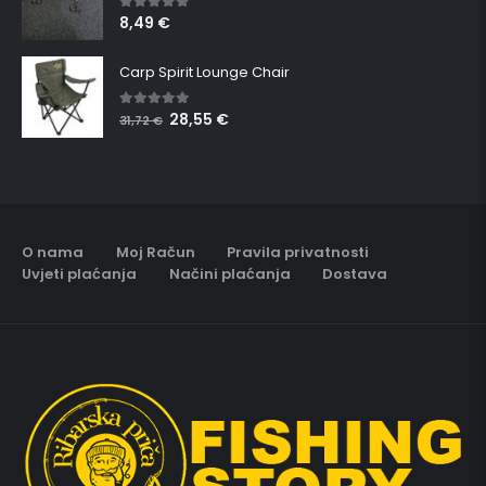
8,49
€
5.00
out of 5
Carp Spirit Lounge Chair
28,55
€
5.00
out of 5
31,72
€
O nama
Moj Račun
Pravila privatnosti
Uvjeti plaćanja
Načini plaćanja
Dostava