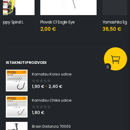
Plovak C1 Eagle Eye
Yamashita Egi Stocker S
2,00
€
36,50
€
ISTAKNUTI PROIZVODI
0
Kamatsu Koiso udice
1,90
€
2,40
€
0
out of 5
–
Kamatsu Chika udice
1,80
€
0
out of 5
Brain Distanza 7000S