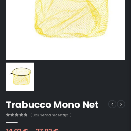
Trabucco Mono Net
( Još nema recenzija. )
0
out of 5