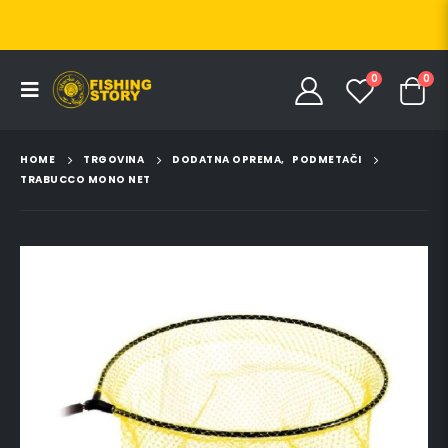
0
0
HOME
TRGOVINA
DODATNA OPREMA
,
PODMETAČI
TRABUCCO MONO NET