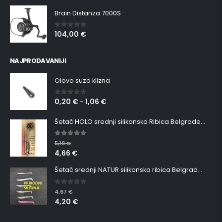
Brain Distanza 7000S
104,00
€
0
out of 5
NAJPRODAVANIJI
Olovo suza klizna
0,20
€
1,06
€
0
out of 5
–
Šetač HOLO srednji silikonska Ribica Belgrade Walker
5.00
out of 5
5,18
€
4,66
€
Šetač srednji NATUR silikonska ribica Belgrade Walker
0
out of 5
4,67
€
4,20
€