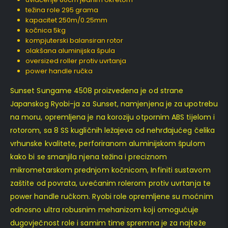
težina role 295 grama
kapacitet 250m/0.25mm
kočnica 5kg
kompjuterski balansiran rotor
olakšana aluminijska špula
oversized roller protiv uvrtanja
power handle ručka
Sunset Sungame 4508 proizvedena je od strane
Japanskog Ryobi-ja za Sunset, namjenjena je za upotrebu
na moru, opremljena je na koroziju otpornim ABS tijelom i
rotorom, sa 8 SS kugličnih ležajeva od nehrđajućeg čelika
vrhunske kvalitete, perforiranom aluminijskom špulom
kako bi se smanjila njena težina i preciznom
mikrometarskom prednjom kočnicom, Infiniti sustavom
zaštite od povrata, uvećanim rolerom protiv uvrtanja te
power handle ručkom. Ryobi role opremljene su moćnim
odnosno ultra robusnim mehanizom koji omogućuje
dugovječnost role i samim time spremna je za najteže