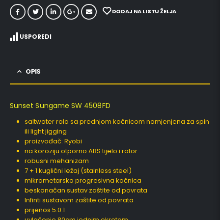
DODAJ NA LISTU ŽELJA
USPOREDI
OPIS
Sunset Sungame SW 4508FD
saltwater rola sa prednjom kočnicom namjenjena za spin
ili light jigging
proizvođač: Ryobi
na koroziju otporno ABS tijelo i rotor
robusni mehanizam
7 + 1 kuglični ležaj (stainless steel)
mikrometarska progresivna kočnica
beskonačan sustav zaštite od povrata
Infinti sustavom zaštite od povrata
prijenos 5.0:1
uvlačenje 80cm jednim okretom