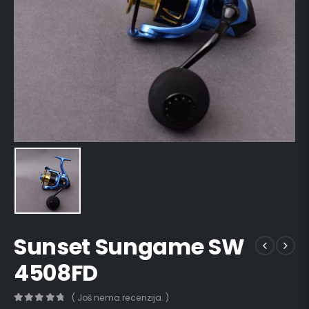
Sunset Sungame SW
4508FD
( Još nema recenzija. )