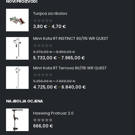
NOVI PROIZVODI
Tunjica za ribolov
3,80
€
4,70
€
0
out of 5
–
Minn Kota RT INSTINCT 90/115 WR QUEST
0
out of 5
6.370,00
€
8.850,00
€
–
5.733,00
€
7.965,00
€
–
Minn Kota RT Terrova 90/115 WR QUEST
0
out of 5
5.250,00
€
7.600,00
€
–
4.725,00
€
6.840,00
€
–
NAJBOLJA OCJENA
Haswing Protruar 2.0
666,00
€
5.00
out of 5