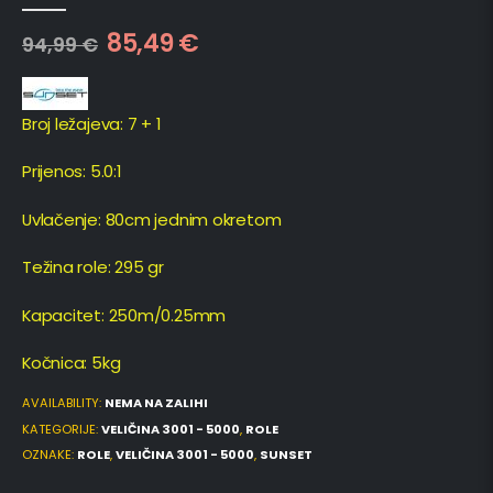
0
out of 5
85,49
€
94,99
€
Broj ležajeva: 7 + 1
Prijenos: 5.0:1
Uvlačenje: 80cm jednim okretom
Težina role: 295 gr
Kapacitet: 250m/0.25mm
Kočnica: 5kg
AVAILABILITY:
NEMA NA ZALIHI
KATEGORIJE:
VELIČINA 3001 - 5000
,
ROLE
OZNAKE:
ROLE
,
VELIČINA 3001 - 5000
,
SUNSET