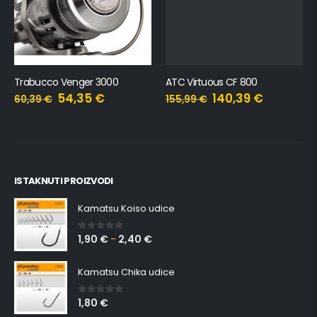
Trabucco Venger 3000
ATC Virtuous CF 800
54,35
€
140,39
€
60,39
€
155,99
€
ISTAKNUTI PROIZVODI
Kamatsu Koiso udice
1,90
€
2,40
€
0
out of 5
–
Kamatsu Chika udice
1,80
€
0
out of 5