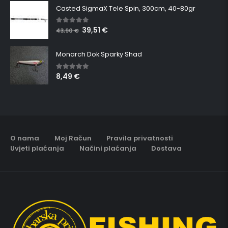
Casted SigmaX Tele Spin, 300cm, 40-80gr
39,51
€
5.00
out of 5
43,90
€
Monarch Dok Sparky Shad
8,49
€
5.00
out of 5
O nama
Moj Račun
Pravila privatnosti
Uvjeti plaćanja
Načini plaćanja
Dostava