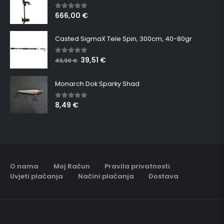
666,00
€
5.00
out of 5
Casted SigmaX Tele Spin, 300cm, 40-80gr
39,51
€
5.00
out of 5
43,90
€
Monarch Dok Sparky Shad
8,49
€
5.00
out of 5
O nama
Moj Račun
Pravila privatnosti
Uvjeti plaćanja
Načini plaćanja
Dostava