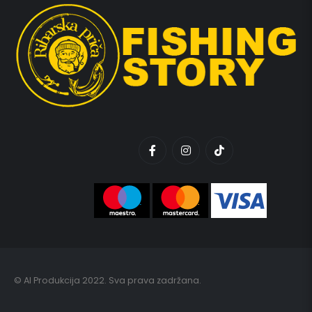
© AI Produkcija 2022. Sva prava zadržana.