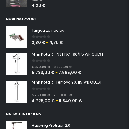
4,20
€
NOVI PROIZVODI
Tunjica za ribolov
3,80
€
4,70
€
0
out of 5
–
Minn Kota RT INSTINCT 90/115 WR QUEST
0
out of 5
6.370,00
€
8.850,00
€
–
5.733,00
€
7.965,00
€
–
Minn Kota RT Terrova 90/115 WR QUEST
0
out of 5
5.250,00
€
7.600,00
€
–
4.725,00
€
6.840,00
€
–
NAJBOLJA OCJENA
Haswing Protruar 2.0