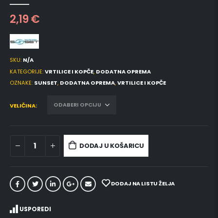
0
out of 5
2,19
€
SKU:
N/A
KATEGORIJE:
VRTILICE I KOPČE
,
DODATNA OPREMA
OZNAKE:
SUNSET
,
DODATNA OPREMA
,
VRTILICE I KOPČE
VELIČINA
DODAJ U KOŠARICU
DODAJ NA LISTU ŽELJA
USPOREDI