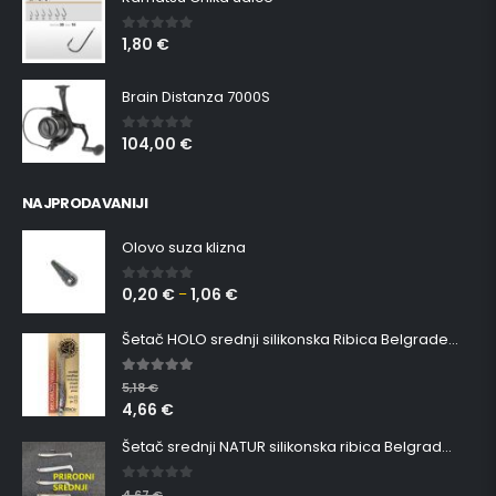
1,80
€
0
out of 5
Brain Distanza 7000S
104,00
€
0
out of 5
NAJPRODAVANIJI
Olovo suza klizna
0,20
€
1,06
€
0
out of 5
–
Šetač HOLO srednji silikonska Ribica Belgrade Walker
5.00
out of 5
5,18
€
4,66
€
Šetač srednji NATUR silikonska ribica Belgrade Walker
0
out of 5
4,67
€