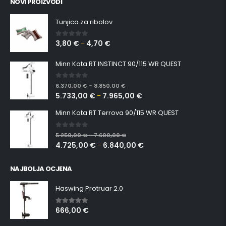
NOVI PROIZVODI
Tunjica za ribolov
3,80
€
4,70
€
0
out of 5
–
Minn Kota RT INSTINCT 90/115 WR QUEST
0
out of 5
6.370,00
€
8.850,00
€
–
5.733,00
€
7.965,00
€
–
Minn Kota RT Terrova 90/115 WR QUEST
0
out of 5
5.250,00
€
7.600,00
€
–
4.725,00
€
6.840,00
€
–
NAJBOLJA OCJENA
Haswing Protruar 2.0
666,00
€
5.00
out of 5