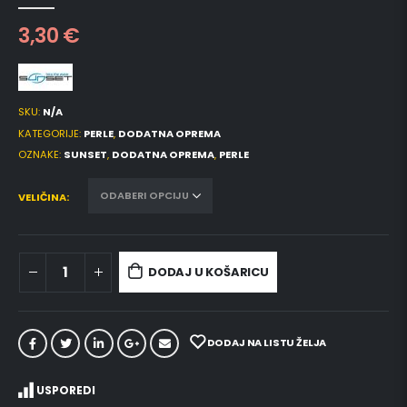
0
out of 5
3,30
€
SKU:
N/A
KATEGORIJE:
PERLE
,
DODATNA OPREMA
OZNAKE:
SUNSET
,
DODATNA OPREMA
,
PERLE
VELIČINA
DODAJ U KOŠARICU
DODAJ NA LISTU ŽELJA
USPOREDI