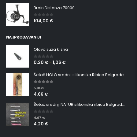
Brain Distanza 7000S
104,00
€
0
out of 5
NAJPRODAVANIJI
Olovo suza klizna
0,20
€
1,06
€
0
out of 5
–
Šetač HOLO srednji silikonska Ribica Belgrade Walker
5.00
out of 5
5,18
€
4,66
€
Šetač srednji NATUR silikonska ribica Belgrade Walker
0
out of 5
4,67
€
4,20
€