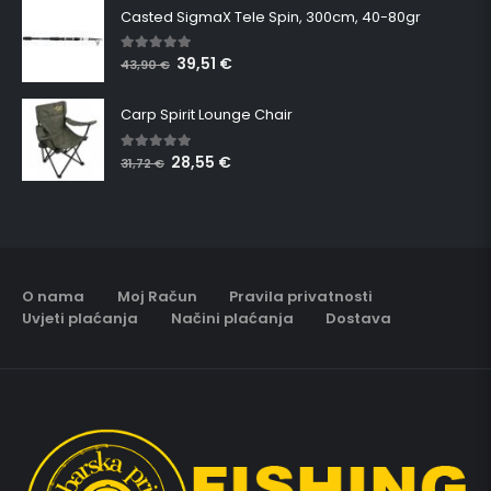
Casted SigmaX Tele Spin, 300cm, 40-80gr
39,51
€
5.00
out of 5
43,90
€
Carp Spirit Lounge Chair
28,55
€
5.00
out of 5
31,72
€
O nama
Moj Račun
Pravila privatnosti
Uvjeti plaćanja
Načini plaćanja
Dostava