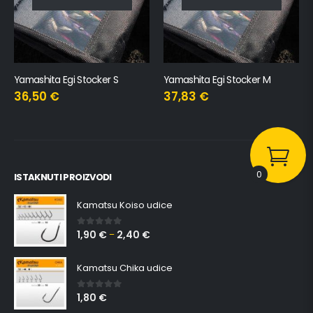
Yamashita Egi Stocker S
Yamashita Egi Stocker M
36,50
€
37,83
€
0
ISTAKNUTI PROIZVODI
Kamatsu Koiso udice
1,90
€
2,40
€
0
out of 5
–
Kamatsu Chika udice
1,80
€
0
out of 5