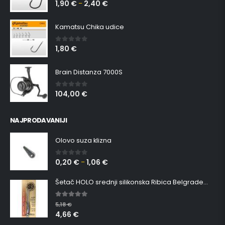
1,90
€
2,40
€
0
out of 5
–
Kamatsu Chika udice
1,80
€
0
out of 5
Brain Distanza 7000S
104,00
€
0
out of 5
NAJPRODAVANIJI
Olovo suza klizna
0,20
€
1,06
€
0
out of 5
–
Šetač HOLO srednji silikonska Ribica Belgrade Walker
5.00
out of 5
5,18
€
4,66
€