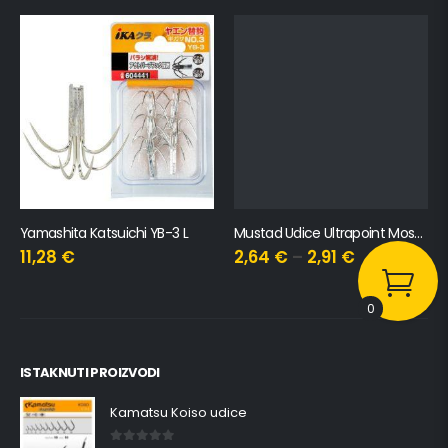
Yamashita Katsuichi YB-3 L
Mustad Udice Ultrapoint Mosquito
11,28
€
2,64
€
–
2,91
€
0
ISTAKNUTI PROIZVODI
Kamatsu Koiso udice