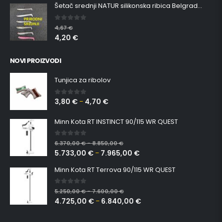
Šetač srednji NATUR silikonska ribica Belgrade Walker
0
out of 5
4,67
€
4,20
€
NOVI PROIZVODI
Tunjica za ribolov
3,80
€
4,70
€
0
out of 5
–
Minn Kota RT INSTINCT 90/115 WR QUEST
0
out of 5
6.370,00
€
8.850,00
€
–
5.733,00
€
7.965,00
€
–
Minn Kota RT Terrova 90/115 WR QUEST
0
out of 5
5.250,00
€
7.600,00
€
–
4.725,00
€
6.840,00
€
–