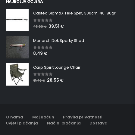
NAJBOLJA OCJENA
Casted SigmaX Tele Spin, 300cm, 40-80gr
39,51
€
5.00
out of 5
43,90
€
Monarch Dok Sparky Shad
8,49
€
5.00
out of 5
Carp Spirit Lounge Chair
28,55
€
5.00
out of 5
31,72
€
O nama
Moj Račun
Pravila privatnosti
Uvjeti plaćanja
Načini plaćanja
Dostava