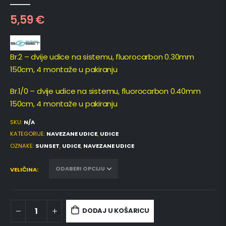
0
out of 5
5,59
€
Br.2 – dvije udice na sistemu, fluorocarbon 0.30mm
150cm, 4 montaže u pakiranju
Br.1/0 – dvije udice na sistemu, fluorocarbon 0.40mm
150cm, 4 montaže u pakiranju
SKU:
N/A
KATEGORIJE:
NAVEZANE UDICE
,
UDICE
OZNAKE:
SUNSET
,
UDICE
,
NAVEZANE UDICE
VELIČINA
DODAJ U KOŠARICU