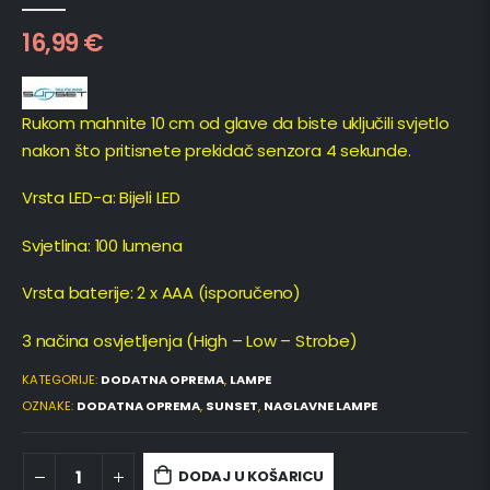
0
out of 5
16,99
€
Rukom mahnite 10 cm od glave da biste uključili svjetlo
nakon što pritisnete prekidač senzora 4 sekunde.
Vrsta LED-a: Bijeli LED
Svjetlina: 100 lumena
Vrsta baterije: 2 x AAA (isporučeno)
3 načina osvjetljenja (High – Low – Strobe)
KATEGORIJE:
DODATNA OPREMA
,
LAMPE
OZNAKE:
DODATNA OPREMA
,
SUNSET
,
NAGLAVNE LAMPE
DODAJ U KOŠARICU