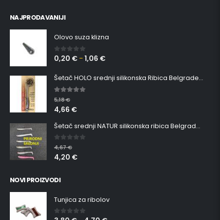
NAJPRODAVANIJI
Olovo suza klizna
0,20
€
1,06
€
0
out of 5
–
Šetač HOLO srednji silikonska Ribica Belgrade Walker
5.00
out of 5
5,18
€
4,66
€
Šetač srednji NATUR silikonska ribica Belgrade Walker
0
out of 5
4,67
€
4,20
€
NOVI PROIZVODI
Tunjica za ribolov
0
out of 5