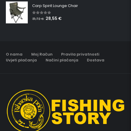
Carp Spirit Lounge Chair
28,55
€
5.00
out of 5
31,72
€
O nama
Moj Račun
Pravila privatnosti
Uvjeti plaćanja
Načini plaćanja
Dostava