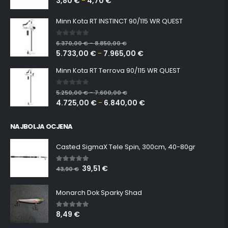
3,80
€
4,70
€
–
Minn Kota RT INSTINCT 90/115 WR QUEST
0
out of 5
6.370,00
€
8.850,00
€
–
5.733,00
€
7.965,00
€
–
Minn Kota RT Terrova 90/115 WR QUEST
0
out of 5
5.250,00
€
7.600,00
€
–
4.725,00
€
6.840,00
€
–
NAJBOLJA OCJENA
Casted SigmaX Tele Spin, 300cm, 40-80gr
39,51
€
5.00
out of 5
43,90
€
Monarch Dok Sparky Shad
8,49
€
5.00
out of 5