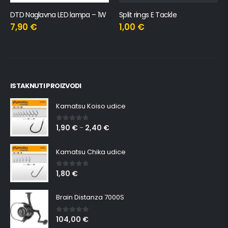
DTD Naglavna LED lampa – 1W
Split rings E Tackle
7,90
€
1,00
€
ISTAKNUTI PROIZVODI
Kamatsu Koiso udice
1,90
€
2,40
€
0
out of 5
–
Kamatsu Chika udice
1,80
€
0
out of 5
Brain Distanza 7000S
104,00
€
0
out of 5