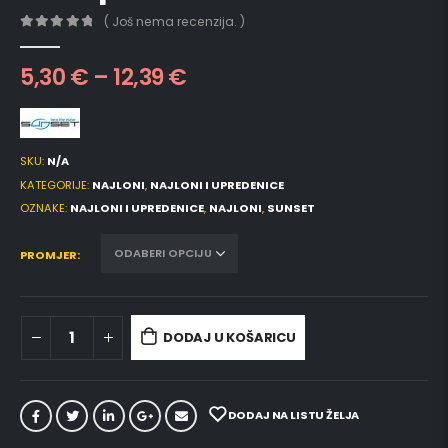
( Još nema recenzija. )
0
out of 5
5,30
€
–
12,39
€
SKU:
N/A
KATEGORIJE:
NAJLONI
,
NAJLONI I UPREDENICE
OZNAKE:
NAJLONI I UPREDENICE
,
NAJLONI
,
SUNSET
PROMJER
DODAJ U KOŠARICU
DODAJ NA LISTU ŽELJA