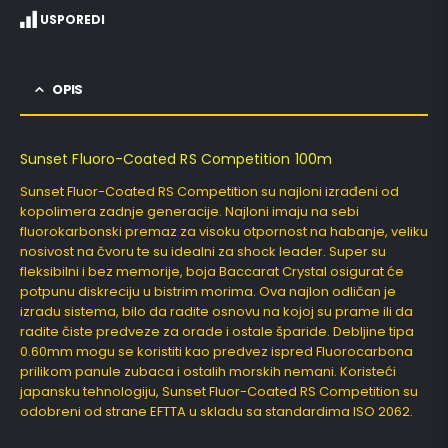
USPOREDI
OPIS
Sunset Fluoro-Coated RS Competition 100m
Sunset Fluor-Coated RS Competition su najloni izrađeni od
kopolimera zadnje generacije. Najloni imaju na sebi
fluorokarbonski premaz za visoku otpornost na habanje, veliku
nosivost na čvoru te su idealni za shock leader. Super su
fleksibilni i bez memorije, boja Baccarat Crystal osigurat će
potpunu diskreciju u bistrim morima. Ova najlon odličan je
izradu sistema, bilo da radite osnovu na kojoj su prame ili da
radite čiste predveze za orade i ostale šparide. Debljine tipa
0.60mm mogu se koristiti kao predvez ispred Fluorocarbona
prilikom panule zubaca i ostalih morskih nemani. Koristeći
japansku tehnologiju, Sunset Fluor-Coated RS Competition su
odobreni od strane EFTTA u skladu sa standardima ISO 2062.