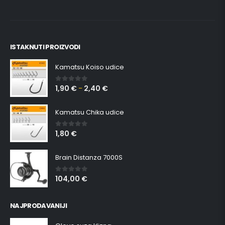
ISTAKNUTI PROIZVODI
Kamatsu Koiso udice
1,90
€
2,40
€
0
out of 5
–
Kamatsu Chika udice
1,80
€
0
out of 5
Brain Distanza 7000S
104,00
€
0
out of 5
NAJPRODAVANIJI