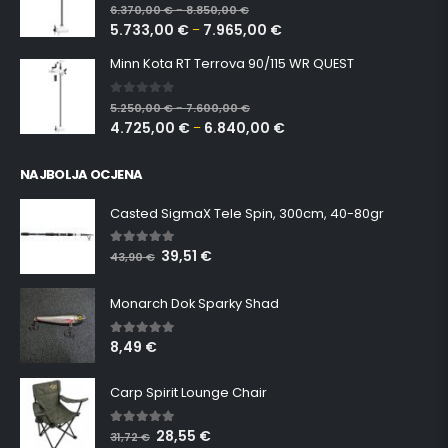
0
out of 5
6.370,00
€
8.850,00
€
–
5.733,00
€
7.965,00
€
–
Minn Kota RT Terrova 90/115 WR QUEST
0
out of 5
5.250,00
€
7.600,00
€
–
4.725,00
€
6.840,00
€
–
NAJBOLJA OCJENA
Casted SigmaX Tele Spin, 300cm, 40-80gr
39,51
€
5.00
out of 5
43,90
€
Monarch Dok Sparky Shad
8,49
€
5.00
out of 5
Carp Spirit Lounge Chair
28,55
€
5.00
out of 5
31,72
€