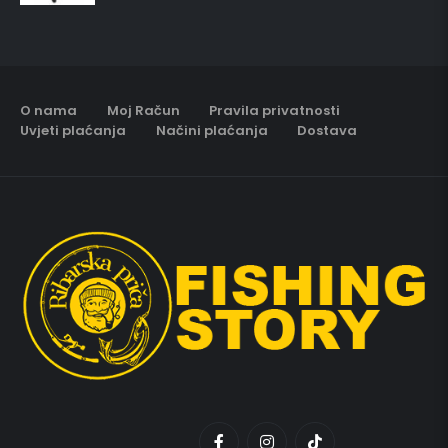
O nama
Moj Račun
Pravila privatnosti
Uvjeti plaćanja
Načini plaćanja
Dostava