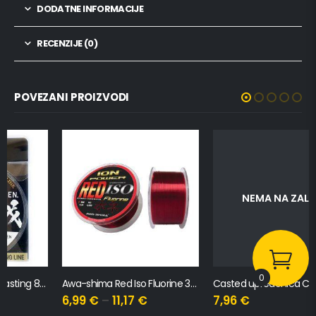
DODATNE INFORMACIJE
RECENZIJE (0)
POVEZANI PROIZVODI
NEMA NA ZALIHI
0
Awa-shima Red Iso Fluorine 300m
Casted upredenica C-Braid x4, 150m, 0.260mm, 11.4kg
6,99
€
–
11,17
€
7,96
€