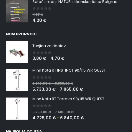
Šetač srednji NATUR silikonska ribica Belgrade Walker
0
out of 5
4,67
€
4,20
€
NOVI PROIZVODI
Tunjica za ribolov
3,80
€
4,70
€
0
out of 5
–
Minn Kota RT INSTINCT 90/115 WR QUEST
0
out of 5
6.370,00
€
8.850,00
€
–
5.733,00
€
7.965,00
€
–
Minn Kota RT Terrova 90/115 WR QUEST
0
out of 5
5.250,00
€
7.600,00
€
–
4.725,00
€
6.840,00
€
–
NAJBOLJA OCJENA