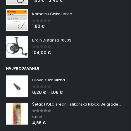
1,90
€
2,40
€
–
Kamatsu Chika udice
1,80
€
0
out of 5
Brain Distanza 7000S
104,00
€
0
out of 5
NAJPRODAVANIJI
Olovo suza klizna
0,20
€
1,06
€
0
out of 5
–
Šetač HOLO srednji silikonska Ribica Belgrade Walker
5.00
out of 5
5,18
€
4,66
€