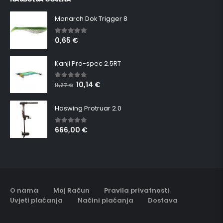
Monarch Dok Trigger 8
0,65
€
5.00
out of 5
Kanji Pro-spec 2.5RT
10,14
€
5.00
out of 5
11,27
€
Haswing Protruar 2.0
666,00
€
5.00
out of 5
O nama
Moj Račun
Pravila privatnosti
Uvjeti plaćanja
Načini plaćanja
Dostava