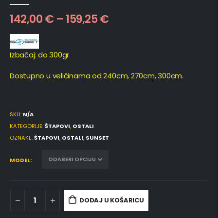
0
out of 5
142,00
€
–
159,25
€
Izbačaj: do 300gr
Dostupno u veličinama od 240cm, 270cm, 300cm.
SKU:
N/A
KATEGORIJE:
ŠTAPOVI
,
OSTALI
OZNAKE:
ŠTAPOVI
,
OSTALI
,
SUNSET
MODEL
DODAJ U KOŠARICU