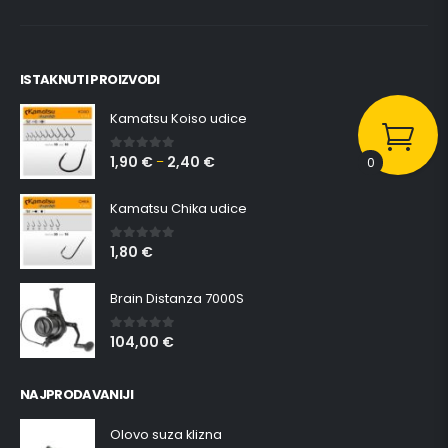
ISTAKNUTI PROIZVODI
Kamatsu Koiso udice
1,90
€
2,40
€
0
out of 5
–
0
Kamatsu Chika udice
1,80
€
0
out of 5
Brain Distanza 7000S
104,00
€
0
out of 5
NAJPRODAVANIJI
Olovo suza klizna