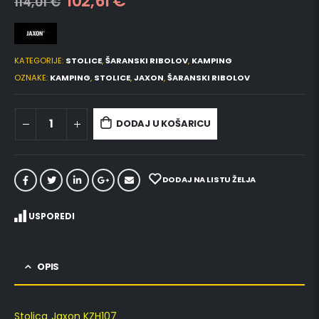
102,61
€
114,01
€
KATEGORIJE:
STOLICE
,
ŠARANSKI RIBOLOV
,
KAMPING
OZNAKE:
KAMPING
,
STOLICE
,
JAXON
,
ŠARANSKI RIBOLOV
DODAJ U KOŠARICU
DODAJ NA LISTU ŽELJA
USPOREDI
OPIS
Stolica Jaxon KZH107