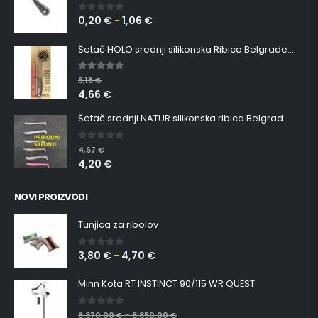
0,20
€
1,06
€
0
out of 5
–
Šetač HOLO srednji silikonska Ribica Belgrade Walker
5.00
out of 5
5,18
€
4,66
€
Šetač srednji NATUR silikonska ribica Belgrade Walker
0
out of 5
4,67
€
4,20
€
NOVI PROIZVODI
Tunjica za ribolov
3,80
€
4,70
€
0
out of 5
–
Minn Kota RT INSTINCT 90/115 WR QUEST
0
out of 5
6.370,00
€
8.850,00
€
–