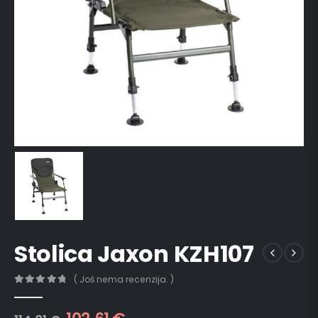
Stolica Jaxon KZH107
( Još nema recenzija. )
0
out of 5