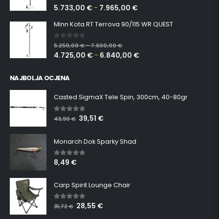
5.733,00
€
7.965,00
€
–
Minn Kota RT Terrova 90/115 WR QUEST
0
out of 5
5.250,00
€
7.600,00
€
–
4.725,00
€
6.840,00
€
–
NAJBOLJA OCJENA
Casted SigmaX Tele Spin, 300cm, 40-80gr
39,51
€
5.00
out of 5
43,90
€
Monarch Dok Sparky Shad
8,49
€
5.00
out of 5
Carp Spirit Lounge Chair
28,55
€
5.00
out of 5
31,72
€