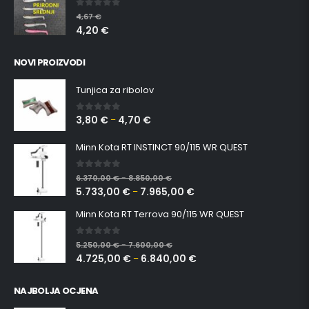
0
out of 5
4,67
€
4,20
€
NOVI PROIZVODI
Tunjica za ribolov
3,80
€
4,70
€
0
out of 5
–
Minn Kota RT INSTINCT 90/115 WR QUEST
0
out of 5
6.370,00
€
8.850,00
€
–
5.733,00
€
7.965,00
€
–
Minn Kota RT Terrova 90/115 WR QUEST
0
out of 5
5.250,00
€
7.600,00
€
–
4.725,00
€
6.840,00
€
–
NAJBOLJA OCJENA