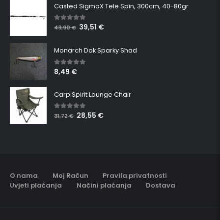
Casted SigmaX Tele Spin, 300cm, 40-80gr
39,51
€
5.00
out of 5
43,90
€
Monarch Dok Sparky Shad
8,49
€
5.00
out of 5
Carp Spirit Lounge Chair
28,55
€
5.00
out of 5
31,72
€
O nama
Moj Račun
Pravila privatnosti
Uvjeti plaćanja
Načini plaćanja
Dostava