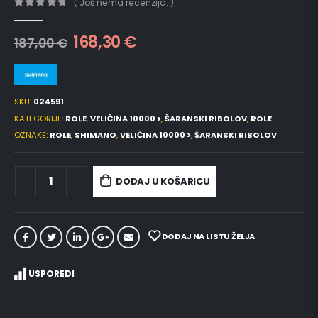
( Još nema recenzija. )
0
out of 5
168,30
€
187,00
€
SKU:
024591
KATEGORIJE:
ROLE
,
VELIČINA 10000 >
,
ŠARANSKI RIBOLOV
,
ROLE
OZNAKE:
ROLE
,
SHIMANO
,
VELIČINA 10000 >
,
ŠARANSKI RIBOLOV
DODAJ U KOŠARICU
DODAJ NA LISTU ŽELJA
USPOREDI