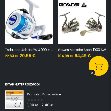
abucco Achab SW 4000 + najlon
Gawas Matador Sport 1000 SW
ATC Virtuous SW 4000
94,49
€
197,09
€
104,99
€
218,99
€
0
ISTAKNUTI PROIZVODI
Kamatsu Koiso udice
1,90
€
2,40
€
0
out of 5
–