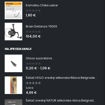
Kamatsu Chika udice
1,80
€
0
out of 5
Brain Distanza 7000S
104,00
€
0
out of 5
NAJPRODAVANIJI
Olovo suza klizna
0,20
€
1,06
€
0
out of 5
–
Šetač HOLO srednji silikonska Ribica Belgrade Walker
5.00
out of 5
5,18
€
4,66
€
Šetač srednji NATUR silikonska ribica Belgrade Walker