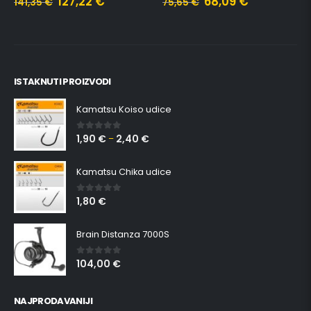
127,22
€
68,09
€
141,35
€
75,65
€
ISTAKNUTI PROIZVODI
Kamatsu Koiso udice
1,90
€
2,40
€
0
out of 5
–
Kamatsu Chika udice
1,80
€
0
out of 5
Brain Distanza 7000S
104,00
€
0
out of 5
NAJPRODAVANIJI