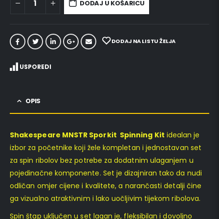
DODAJ U KOŠARICU
DODAJ NA LISTU ŽELJA
USPOREDI
OPIS
Shakespeare MNSTR Sporkit Spinning Kit
idealan je
izbor za početnike koji žele kompletan i jednostavan set
za spin ribolov bez potrebe za dodatnim ulaganjem u
pojedinačne komponente. Set je dizajniran tako da nudi
odličan omjer cijene i kvalitete, a narančasti detalji čine
ga vizualno atraktivnim i lako uočljivim tijekom ribolova.
Spin štap uključen u set lagan je, fleksibilan i dovoljno