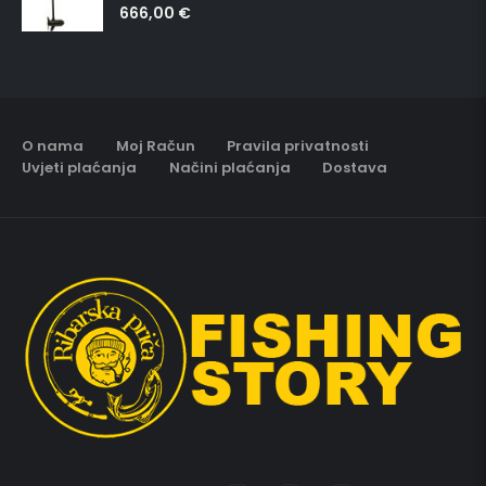
666,00
€
5.00
out of 5
O nama
Moj Račun
Pravila privatnosti
Uvjeti plaćanja
Načini plaćanja
Dostava