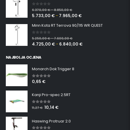
0
out of 5
6.370,00
€
8.850,00
€
–
5.733,00
€
7.965,00
€
–
Minn Kota RT Terrova 90/115 WR QUEST
0
out of 5
5.250,00
€
7.600,00
€
–
4.725,00
€
6.840,00
€
–
NAJBOLJA OCJENA
Monarch Dok Trigger 8
0,65
€
5.00
out of 5
Kanji Pro-spec 2.5RT
10,14
€
5.00
out of 5
11,27
€
Haswing Protruar 2.0