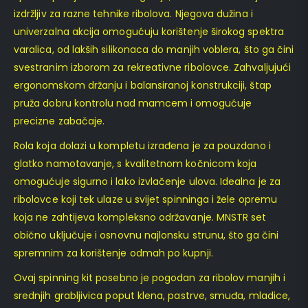
izdržljiv za razne tehnike ribolova. Njegova dužina i
univerzalna akcija omogućuju korištenje širokog spektra
varalica, od lakših silikonaca do manjih voblera, što ga čini
svestranim izborom za rekreativne ribolovce. Zahvaljujući
ergonomskom držanju i balansiranoj konstrukciji, štap
pruža dobru kontrolu nad mamcem i omogućuje
precizne zabačaje.
Rola koja dolazi u kompletu izrađena je za pouzdano i
glatko namotavanje, s kvalitetnom kočnicom koja
omogućuje sigurno i lako izvlačenje ulova. Idealna je za
ribolovce koji tek ulaze u svijet spinninga i žele opremu
koja ne zahtijeva kompleksno održavanje. MNSTR set
obično uključuje i osnovnu najlonsku strunu, što ga čini
spremnim za korištenje odmah po kupnji.
Ovaj spinning kit posebno je pogodan za ribolov manjih i
srednjih grabljivica poput klena, pastrve, smuđa, mladice,