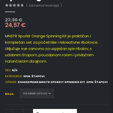
( Još nema recenzija. )
0
out of 5
27,30
€
24,57
€
MNSTR Sporkit Orange Spinning Kit je praktičan i
kompletan set za početnike i rekreativne ribolovce.
Uključuje sve osnovno za uspješan spin ribolov, s
udobnim štapom, pouzdanom rolom i privlačnim
narančastim dizajnom.
SKU:
N/A
KATEGORIJE:
SPIN
,
ŠTAPOVI
OZNAKE:
SHAKESPEARE MNSTR SPORKIT SPINNING KIT
,
SPIN
,
ŠTAPOVI
BOJA