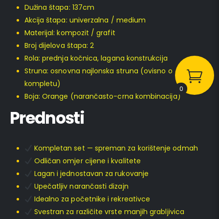
Dužina štapa: 137cm
Akcija štapa: univerzalna / medium
Materijal: kompozit / grafit
Broj dijelova štapa: 2
Rola: prednja kočnica, lagana konstrukcija
Struna: osnovna najlonska struna (ovisno o
kompletu)
0
Boja: Orange (narančasto-crna kombinacija)
Prednosti
Kompletan set — spreman za korištenje odmah
Odličan omjer cijene i kvalitete
Lagan i jednostavan za rukovanje
Upečatljiv narančasti dizajn
Idealno za početnike i rekreativce
Svestran za različite vrste manjih grabljivica