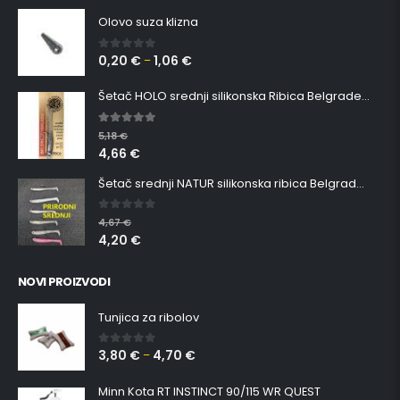
Olovo suza klizna
0,20
€
1,06
€
0
out of 5
–
Šetač HOLO srednji silikonska Ribica Belgrade Walker
5.00
out of 5
5,18
€
4,66
€
Šetač srednji NATUR silikonska ribica Belgrade Walker
0
out of 5
4,67
€
4,20
€
NOVI PROIZVODI
Tunjica za ribolov
3,80
€
4,70
€
0
out of 5
–
Minn Kota RT INSTINCT 90/115 WR QUEST