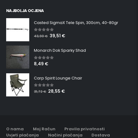
NAJBOLJA OCJENA
Casted SigmaX Tele Spin, 300cm, 40-80gr
39,51
€
5.00
out of 5
43,90
€
Monarch Dok Sparky Shad
8,49
€
5.00
out of 5
Carp Spirit Lounge Chair
28,55
€
5.00
out of 5
31,72
€
O nama
Moj Račun
Pravila privatnosti
Uvjeti plaćanja
Načini plaćanja
Dostava