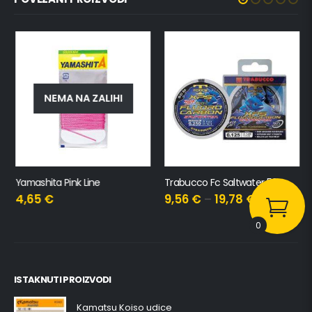
NEMA NA ZALIHI
Yamashita Pink Line
Trabucco Fc Saltwater 50m
4,65
€
9,56
€
–
19,78
€
0
ISTAKNUTI PROIZVODI
Kamatsu Koiso udice