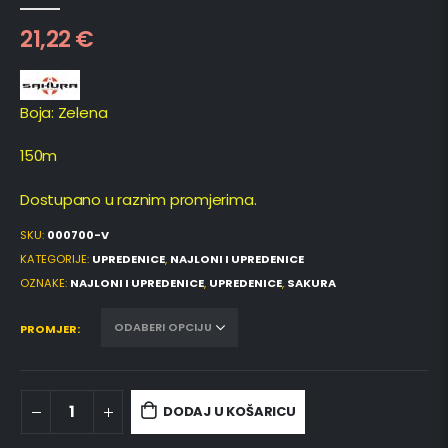
0
out of 5
21,22
€
Boja: Zelena
150m
Dostupano u raznim promjerima.
SKU:
000700-V
KATEGORIJE:
UPREDENICE
,
NAJLONI I UPREDENICE
OZNAKE:
NAJLONI I UPREDENICE
,
UPREDENICE
,
SAKURA
PROMJER
DODAJ U KOŠARICU