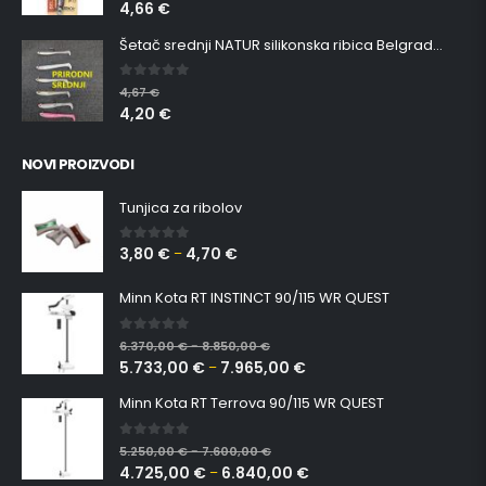
4,66
€
Šetač srednji NATUR silikonska ribica Belgrade Walker
0
out of 5
4,67
€
4,20
€
NOVI PROIZVODI
Tunjica za ribolov
3,80
€
4,70
€
0
out of 5
–
Minn Kota RT INSTINCT 90/115 WR QUEST
0
out of 5
6.370,00
€
8.850,00
€
–
5.733,00
€
7.965,00
€
–
Minn Kota RT Terrova 90/115 WR QUEST
0
out of 5
5.250,00
€
7.600,00
€
–
4.725,00
€
6.840,00
€
–