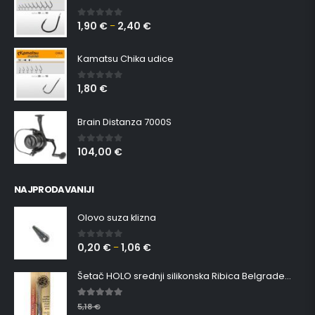
1,90
€
2,40
€
0
out of 5
–
Kamatsu Chika udice
1,80
€
0
out of 5
Brain Distanza 7000S
104,00
€
0
out of 5
NAJPRODAVANIJI
Olovo suza klizna
0,20
€
1,06
€
0
out of 5
–
Šetač HOLO srednji silikonska Ribica Belgrade Walker
5.00
out of 5
5,18
€