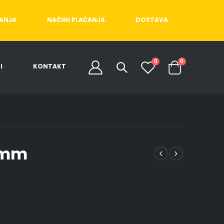
ĆANJA
NAČINI PLAĆANJA
DOSTAVA
0
0
I
KONTAKT
5mm