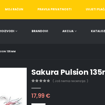
MOJ RAČUN
PRAVILA PRIVATNOSTI
UVJETI PLA
ROIZVODI
BRANDOVI
AKCIJA
KATALOZ
SION 135MM
Sakura Pulsion 13
( Još nema recenzija. )
0
out of 5
17,99
€