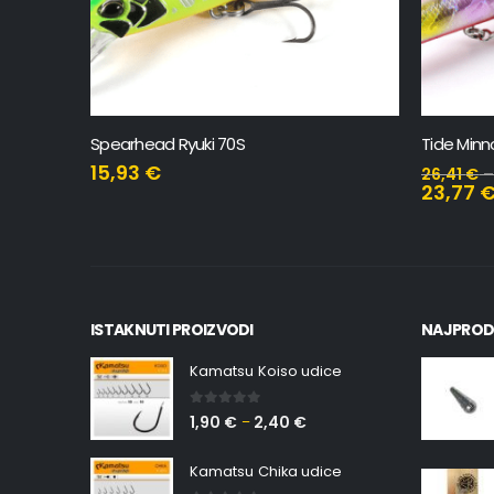
Spearhead Ryuki 70S
Tide Minn
15,93
€
26,41
€
23,77
ISTAKNUTI PROIZVODI
NAJPROD
Kamatsu Koiso udice
0
out of 5
1,90
€
2,40
€
–
Kamatsu Chika udice