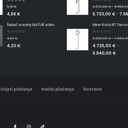
5.00
out of 5
0
out of 5
5,18
€
6.370,00
€
8.850,
–
4,66
€
5.733,00
€
7.9
–
Šetač srednji NATUR silikonska ribica Belgrade Walker
0
out of 5
0
out of 5
4,67
€
5.250,00
€
7.600,
–
4,20
€
4.725,00
€
–
6.840,00
€
Uvjeti plaćanja
Načini plaćanja
Dostava