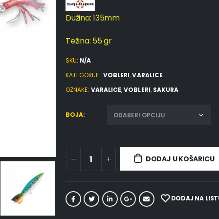
Dužina: 135mm
Težina: 55 gr
SKU:
N/A
KATEGORIJE:
VOBLERI
,
VARALICE
OZNAKE:
VARALICE
,
VOBLERI
,
SAKURA
BOJA
DODAJ U KOŠARICU
DODAJ NA LIST