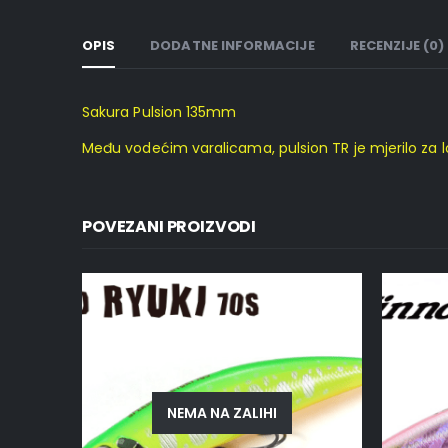
OPIS
DODATNE INFORMACIJE
RECENZIJE (0)
Sakura Pulsion 135mm
Među vodećim varalicama, pulsion TR je mjerilo za lo
POVEZANI PROIZVODI
NEMA NA ZALIHI