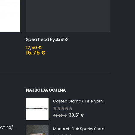
Spearhead Ryuki 95S
Beach Wa
17,50
€
22,56
€
15,75
€
20,30
NAJBOLJA OCJENA
Casted SigmaX Tele Spin, 300cm, 40-80gr
5.00
out of 5
39,51
€
43,90
€
Minn Kota RT INSTINCT 90/115 WR QUEST
Monarch Dok Sparky Shad