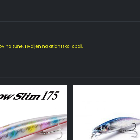
v na tune. Hvaljen na atlantskoj obali.