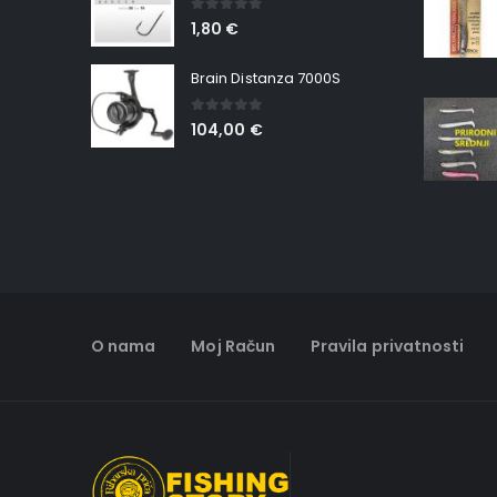
0
out of 5
1,80
€
Brain Distanza 7000S
0
out of 5
104,00
€
O nama
Moj Račun
Pravila privatnosti