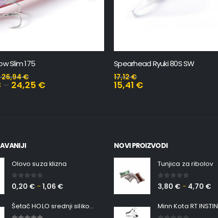
ow Slim 175
Spearhead Ryuki 80S SW
–
26,94
€
17,12
€
€
–
24,25
€
15,41
€
AVANIJI
NOVI PROIZVODI
Olovo suza klizna
Tunjica za ribolov
0
out of 5
0
out of 5
0,20
€
1,06
€
3,80
€
4,70
€
–
–
Šetač HOLO srednji silikonska Ribica Belgrade Walker