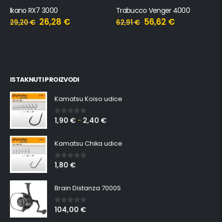
Ikano RX7 3000
Trabucco Venger 4000
26,28
€
56,62
€
29,20
€
62,91
€
ISTAKNUTI PROIZVODI
Kamatsu Koiso udice
1,90
€
2,40
€
0
out of 5
–
Kamatsu Chika udice
1,80
€
0
out of 5
Brain Distanza 7000S
104,00
€
0
out of 5