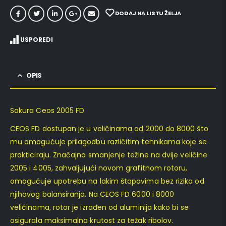
DODAJ NA LISTU ŽELJA
USPOREDI
OPIS
Sakura Ceos 2005 FD
CEOS FD dostupan je u veličinama od 2000 do 8000 što
mu omogućuje prilagodbu različitim tehnikama koje se
prakticiraju. Značajno smanjenje težine na dvije veličine
2005 i 4005, zahvaljujući novom grafitnom rotoru,
omogućuje upotrebu na lakim štapovima bez rizika od
njihovog balansiranja. Na CEOS FD 6000 i 8000
veličinama, rotor je izrađen od aluminija kako bi se
osigurala maksimalna krutost za težak ribolov.