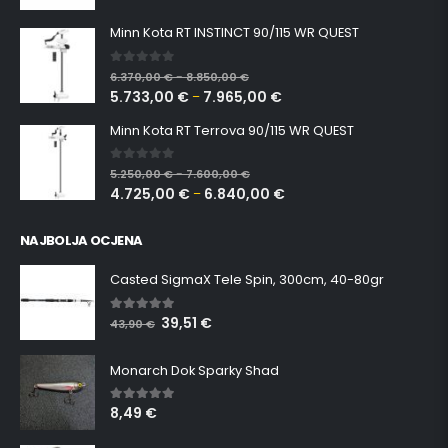
Minn Kota RT INSTINCT 90/115 WR QUEST
0
out of 5
6.370,00
€
8.850,00
€
–
5.733,00
€
7.965,00
€
–
Minn Kota RT Terrova 90/115 WR QUEST
0
out of 5
5.250,00
€
7.600,00
€
–
4.725,00
€
6.840,00
€
–
NAJBOLJA OCJENA
Casted SigmaX Tele Spin, 300cm, 40-80gr
39,51
€
5.00
out of 5
43,90
€
Monarch Dok Sparky Shad
8,49
€
5.00
out of 5