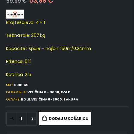
53,99
€
59,99
€
Broj Ležajeva: 4 + 1
Težina role: 257 kg
Kapacitet špule – najlon: 150m/0.24mm
Prijenos: 5.1:1
Kočnica: 2.5
SKU:
000666
KATEGORIJE:
VELIČINA 0 - 3000
,
ROLE
OZNAKE:
ROLE
,
VELIČINA 0-3000
,
SAKURA
DODAJ U KOŠARICU