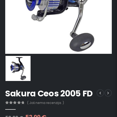
Sakura Ceos 2005 FD
( Još nema recenzija. )
0
out of 5