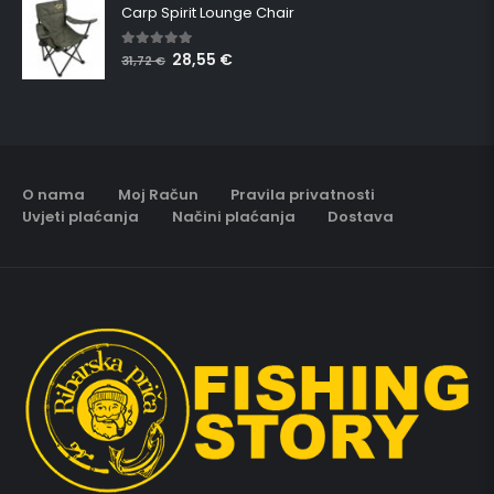
Carp Spirit Lounge Chair
28,55
€
5.00
out of 5
31,72
€
O nama
Moj Račun
Pravila privatnosti
Uvjeti plaćanja
Načini plaćanja
Dostava