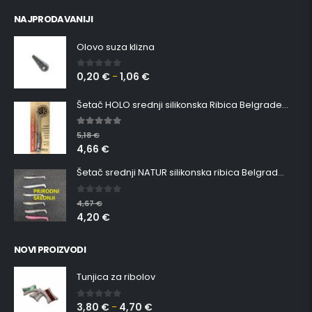
NAJPRODAVANIJI
Olovo suza klizna
0,20
€
1,06
€
0
out of 5
–
Šetač HOLO srednji silikonska Ribica Belgrade Walker
5.00
out of 5
5,18
€
4,66
€
Šetač srednji NATUR silikonska ribica Belgrade Walker
0
out of 5
4,67
€
4,20
€
NOVI PROIZVODI
Tunjica za ribolov
3,80
€
4,70
€
0
out of 5
–