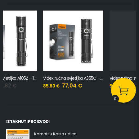
Videx ručna svjetiljka A355C – 4000Lm
Videx ručna svjetiljka A232R – 1000Lm
77,04
€
46,98
€
85,60
€
52,20
€
0
ISTAKNUTI PROIZVODI
Kamatsu Koiso udice