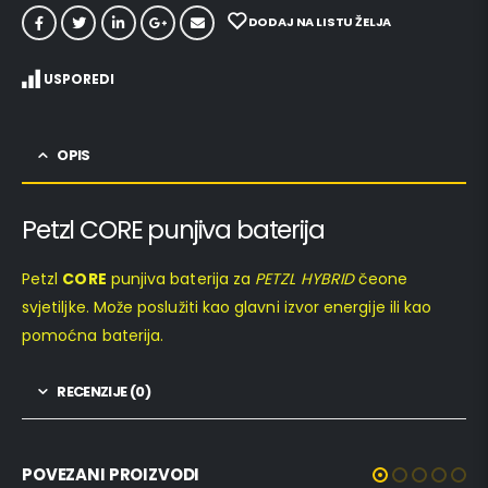
DODAJ NA LISTU ŽELJA
USPOREDI
OPIS
Petzl CORE punjiva baterija
Petzl
CORE
punjiva baterija za
PETZL HYBRID
čeone
svjetiljke. Može poslužiti kao glavni izvor energije ili kao
pomoćna baterija.
RECENZIJE (0)
POVEZANI PROIZVODI