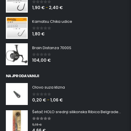
1,90
€
2,40
€
0
out of 5
–
Kamatsu Chika udice
1,80
€
0
out of 5
Brain Distanza 7000S
104,00
€
0
out of 5
NAJPRODAVANIJI
Olovo suza klizna
0,20
€
1,06
€
0
out of 5
–
Šetač HOLO srednji silikonska Ribica Belgrade Walker
5.00
out of 5
5,18
€
4,66
€