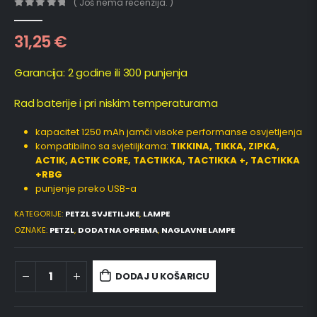
( Još nema recenzija. )
0
out of 5
31,25
€
Garancija: 2 godine ili 300 punjenja
Rad baterije i pri niskim temperaturama
kapacitet 1250 mAh jamči visoke performanse osvjetljenja
kompatibilno sa svjetiljkama:
TIKKINA, TIKKA, ZIPKA,
ACTIK, ACTIK CORE, TACTIKKA, TACTIKKA +, TACTIKKA
+RBG
punjenje preko USB-a
KATEGORIJE:
PETZL SVJETILJKE
,
LAMPE
OZNAKE:
PETZL
,
DODATNA OPREMA
,
NAGLAVNE LAMPE
DODAJ U KOŠARICU