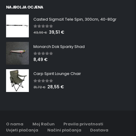
NAJBOLJA OCJENA
Casted SigmaX Tele Spin, 300cm, 40-80gr
39,51
€
5.00
out of 5
43,90
€
Monarch Dok Sparky Shad
8,49
€
5.00
out of 5
Carp Spirit Lounge Chair
28,55
€
5.00
out of 5
31,72
€
O nama
Moj Račun
Pravila privatnosti
Uvjeti plaćanja
Načini plaćanja
Dostava