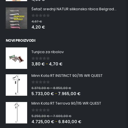
Šetač srednji NATUR silikonska ribica Belgrade Walker
0
out of 5
4,67
€
4,20
€
NOVI PROIZVODI
Tunjica za ribolov
3,80
€
4,70
€
0
out of 5
–
Minn Kota RT INSTINCT 90/115 WR QUEST
0
out of 5
6.370,00
€
8.850,00
€
–
5.733,00
€
7.965,00
€
–
Minn Kota RT Terrova 90/115 WR QUEST
0
out of 5
5.250,00
€
7.600,00
€
–
4.725,00
€
6.840,00
€
–