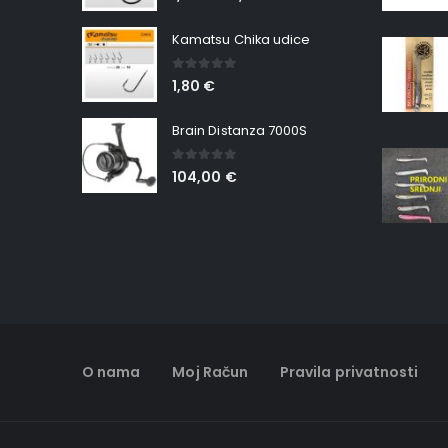
Kamatsu Chika udice
0
out of 5
1,80
€
Brain Distanza 7000S
0
out of 5
104,00
€
O nama
Moj Račun
Pravila privatnosti