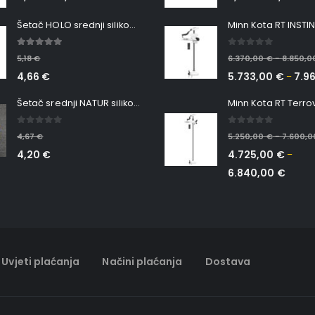
Šetač HOLO srednji silikonska Ribica Belgrade Walker
5.00
out of 5
0
out of 5
5,18
€
6.370,00
€
8.850,
–
4,66
€
5.733,00
€
7.9
–
Šetač srednji NATUR silikonska ribica Belgrade Walker
0
out of 5
0
out of 5
4,67
€
5.250,00
€
7.600,
–
4,20
€
4.725,00
€
–
6.840,00
€
Uvjeti plaćanja
Načini plaćanja
Dostava