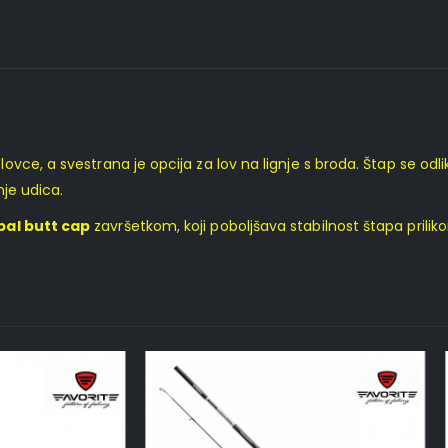
lovce, a svestrana je opcija za lov na lignje s broda. Štap se odl
nje udica.
al butt cap
završetkom, koji poboljšava stabilnost štapa prilik