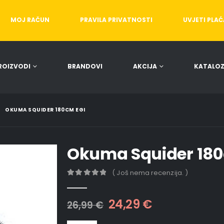
MOJ RAČUN
PRAVILA PRIVATNOSTI
UVJETI PLA
ROIZVODI
BRANDOVI
AKCIJA
KATALOZ
OKUMA SQUIDER 180CM EGI
Okuma Squider 180
( Još nema recenzija. )
0
out of 5
24,29
€
26,99
€