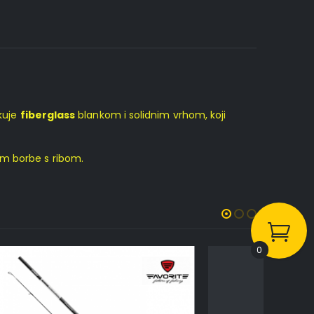
ikuje
fiberglass
blankom i solidnim vrhom, koji
om borbe s ribom.
0