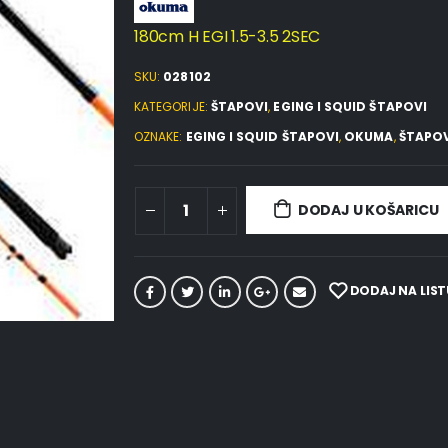
180cm H EGI 1.5-3.5 2SEC
SKU:
028102
KATEGORIJE:
ŠTAPOVI
,
EGING I SQUID ŠTAPOVI
OZNAKE:
EGING I SQUID ŠTAPOVI
,
OKUMA
,
ŠTAPOV
DODAJ U KOŠARICU
DODAJ NA LIST