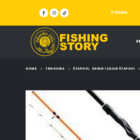
O NAMA
P
HOME
TRGOVINA
ŠTAPOVI
,
EGING I SQUID ŠTAPOVI