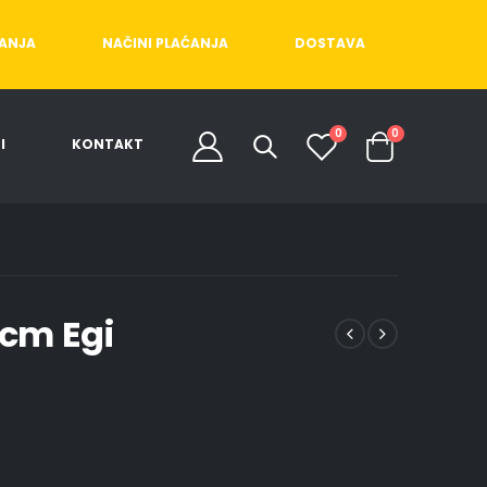
ĆANJA
NAČINI PLAĆANJA
DOSTAVA
0
0
I
KONTAKT
cm Egi