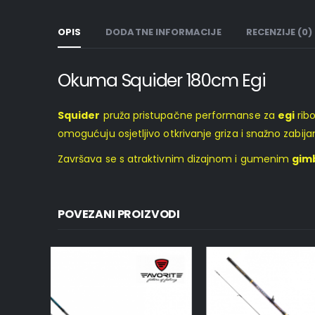
OPIS
DODATNE INFORMACIJE
RECENZIJE (0)
Okuma Squider 180cm Egi
Squider
pruža pristupačne performanse za
egi
ribo
omogućuju osjetljivo otkrivanje griza i snažno zabija
Završava se s atraktivnim dizajnom i gumenim
gimb
POVEZANI PROIZVODI