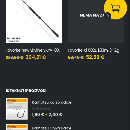
NEMA NA ZALIHI
0
Favorite New Skyline SKYA-832L, 2.51m, 3-14g
Favorite X1 602L, 1.83m, 3-12g
204,21
€
52,56
€
226,90
€
58,40
€
ISTAKNUTI PROIZVODI
Kamatsu Koiso udice
1,90
€
2,40
€
0
out of 5
–
Kamatsu Chika udice