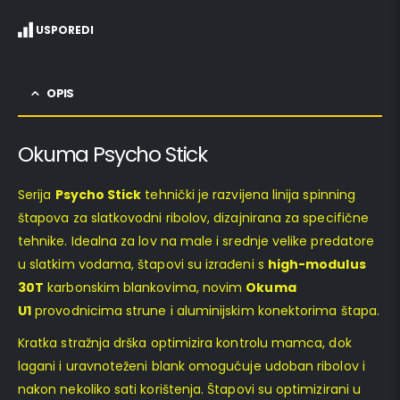
USPOREDI
OPIS
Okuma Psycho Stick
Serija
Psycho Stick
tehnički je razvijena linija spinning
štapova za slatkovodni ribolov, dizajnirana za specifične
tehnike. Idealna za lov na male i srednje velike predatore
u slatkim vodama, štapovi su izrađeni s
high-modulus
30T
karbonskim blankovima, novim
Okuma
U1
provodnicima strune i aluminijskim konektorima štapa.
Kratka stražnja drška optimizira kontrolu mamca, dok
lagani i uravnoteženi blank omogućuje udoban ribolov i
nakon nekoliko sati korištenja. Štapovi su optimizirani u