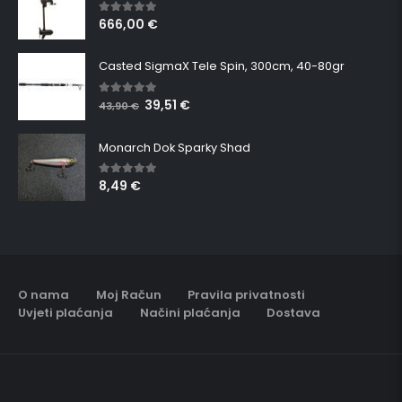
666,00
€
5.00
out of 5
Casted SigmaX Tele Spin, 300cm, 40-80gr
39,51
€
5.00
out of 5
43,90
€
Monarch Dok Sparky Shad
8,49
€
5.00
out of 5
O nama
Moj Račun
Pravila privatnosti
Uvjeti plaćanja
Načini plaćanja
Dostava