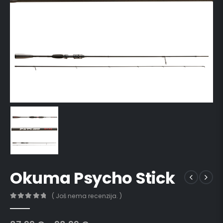
Okuma Psycho Stick
( Još nema recenzija. )
0
out of 5