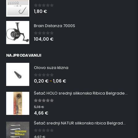
1,80
€
0
out of 5
Brain Distanza 7000S
104,00
€
0
out of 5
NAJPRODAVANIJI
Olovo suza klizna
0,20
€
1,06
€
0
out of 5
–
Šetač HOLO srednji silikonska Ribica Belgrade Walker
5.00
out of 5
5,18
€
4,66
€
Šetač srednji NATUR silikonska ribica Belgrade Walker
0
out of 5
4,67
€