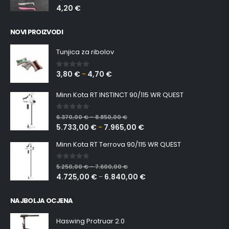
4,20
€
NOVI PROIZVODI
Tunjica za ribolov
3,80
€
4,70
€
0
out of 5
–
Minn Kota RT INSTINCT 90/115 WR QUEST
0
out of 5
6.370,00
€
8.850,00
€
–
5.733,00
€
7.965,00
€
–
Minn Kota RT Terrova 90/115 WR QUEST
0
out of 5
5.250,00
€
7.600,00
€
–
4.725,00
€
6.840,00
€
–
NAJBOLJA OCJENA
Haswing Protruar 2.0