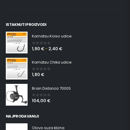
ISTAKNUTI PROIZVODI
Kamatsu Koiso udice
1,90
€
2,40
€
0
out of 5
–
Kamatsu Chika udice
1,80
€
0
out of 5
Brain Distanza 7000S
104,00
€
0
out of 5
NAJPRODAVANIJI
Olovo suza klizna