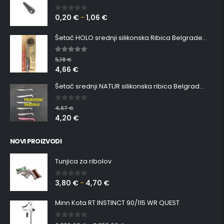
0,20
€
1,06
€
0
out of 5
–
Šetač HOLO srednji silikonska Ribica Belgrade Walker
5.00
out of 5
5,18
€
4,66
€
Šetač srednji NATUR silikonska ribica Belgrade Walker
0
out of 5
4,67
€
4,20
€
NOVI PROIZVODI
Tunjica za ribolov
3,80
€
4,70
€
0
out of 5
–
Minn Kota RT INSTINCT 90/115 WR QUEST
0
out of 5