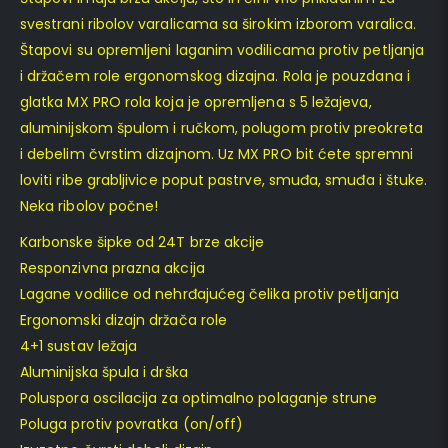
svestrani ribolov varalicama sa širokim izborom varalica.
Štapovi su opremljeni laganim vodilicama protiv petljanja
i držačem role ergonomskog dizajna. Rola je pouzdana i
glatka MX PRO rola koja je opremljena s 5 ležajeva,
aluminijskom špulom i ručkom, polugom protiv preokreta
i debelim čvrstim dizajnom. Uz MX PRO bit ćete spremni
loviti ribe grabljivice poput pastrve, smuđa, smuđa i štuke.
Neka ribolov počne!
Karbonske šipke od 24T brze akcije
Responzivna prazna akcija
Lagane vodilice od nehrđajućeg čelika protiv petljanja
Ergonomski dizajn držača role
4+1 sustav ležaja
Aluminijska špula i drška
Poluspora oscilacija za optimalno polaganje strune
Poluga protiv povratka (on/off)