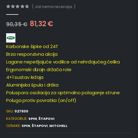
( Još nema recenzija. )
0
out of 5
81,32
€
90,35
€
Karbonske šipke od 24T
Brza responzivna akcija
Lagane nepetljajuće vodilice od nehrđajućeg čelika
Ergonomski dizajn držača role
4+1 sustav ležaja
Aluminijska špula i drška
Poluspora oscilacija za optimalno polaganje strune
Poluga protiv povratka (on/off)
SKU:
027930
KATEGORIJE:
SPIN
,
ŠTAPOVI
OZNAKE:
SPIN
,
ŠTAPOVI
,
MITCHELL