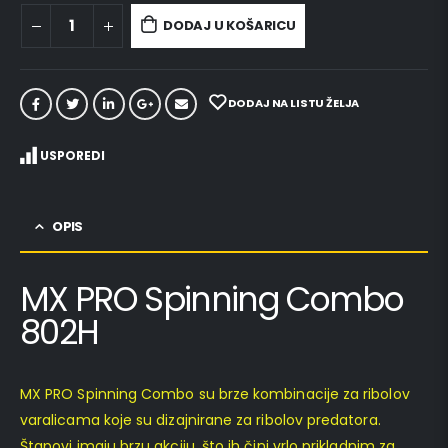
DODAJ U KOŠARICU
DODAJ NA LISTU ŽELJA
USPOREDI
OPIS
MX PRO Spinning Combo
802H
MX PRO Spinning Combo su brze kombinacije za ribolov
varalicama koje su dizajnirane za ribolov predatora.
Štapovi imaju brzu akciju, što ih čini vrlo prikladnim za