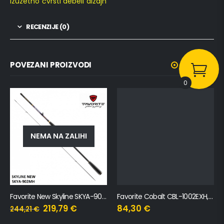
Izuzetno čvrsti debeli dizajn
RECENZIJE (0)
POVEZANI PROIZVODI
0
NEMA NA ZALIHI
Favorite New Skyline SKYA-902MH, 2.7m, 12-35g
Favorite Cobalt CBL-1002EXH, 3m, 30-80g
219,79
€
84,30
€
244,21
€