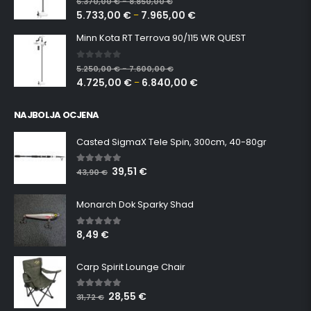
6.370,00
€
8.850,00
€
–
5.733,00
€
7.965,00
€
–
Minn Kota RT Terrova 90/115 WR QUEST
0
out of 5
5.250,00
€
7.600,00
€
–
4.725,00
€
6.840,00
€
–
NAJBOLJA OCJENA
Casted SigmaX Tele Spin, 300cm, 40-80gr
39,51
€
5.00
out of 5
43,90
€
Monarch Dok Sparky Shad
8,49
€
5.00
out of 5
Carp Spirit Lounge Chair
28,55
€
5.00
out of 5
31,72
€