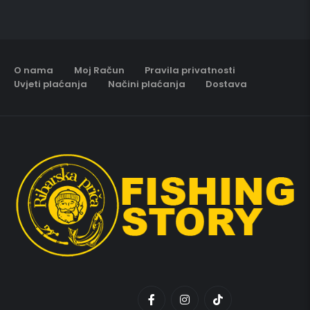
O nama
Moj Račun
Pravila privatnosti
Uvjeti plaćanja
Načini plaćanja
Dostava