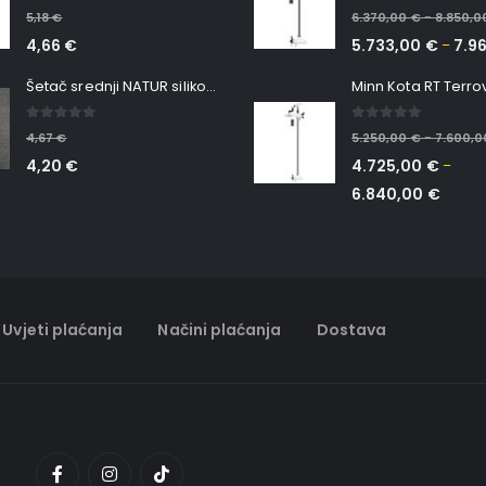
5.00
out of 5
0
out of 5
5,18
€
6.370,00
€
8.850,
–
4,66
€
5.733,00
€
7.9
–
Šetač srednji NATUR silikonska ribica Belgrade Walker
0
out of 5
0
out of 5
4,67
€
5.250,00
€
7.600,
–
4,20
€
4.725,00
€
–
6.840,00
€
Uvjeti plaćanja
Načini plaćanja
Dostava