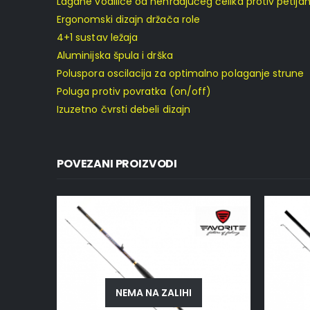
Lagane vodilice od nehrđajućeg čelika protiv petljan
Ergonomski dizajn držača role
4+1 sustav ležaja
Aluminijska špula i drška
Poluspora oscilacija za optimalno polaganje strune
Poluga protiv povratka (on/off)
Izuzetno čvrsti debeli dizajn
POVEZANI PROIZVODI
NEMA NA ZALIHI