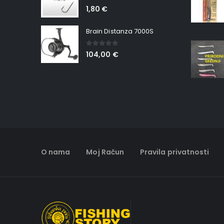
0
out of 5
1,80
€
Brain Distanza 7000S
0
out of 5
104,00
€
O nama
Moj Račun
Pravila privatnosti