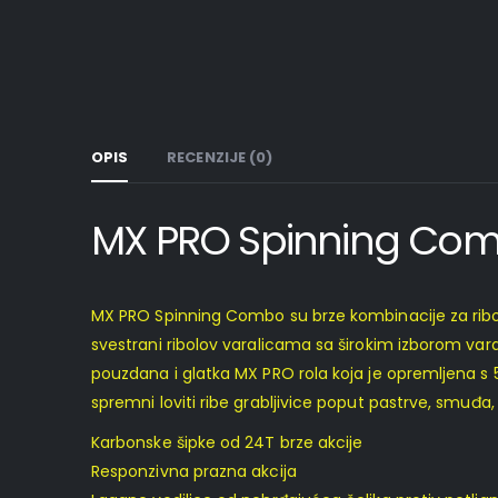
OPIS
RECENZIJE (0)
MX PRO Spinning Co
MX PRO Spinning Combo su brze kombinacije za ribolov
svestrani ribolov varalicama sa širokim izborom vara
pouzdana i glatka MX PRO rola koja je opremljena s 
spremni loviti ribe grabljivice poput pastrve, smuđa
Karbonske šipke od 24T brze akcije
Responzivna prazna akcija