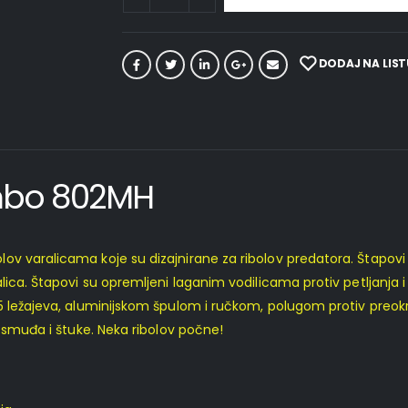
DODAJ NA LIST
mbo 802MH
 varalicama koje su dizajnirane za ribolov predatora. Štapovi ima
lica. Štapovi su opremljeni laganim vodilicama protiv petljanja
5 ležajeva, aluminijskom špulom i ručkom, polugom protiv preok
, smuđa i štuke. Neka ribolov počne!