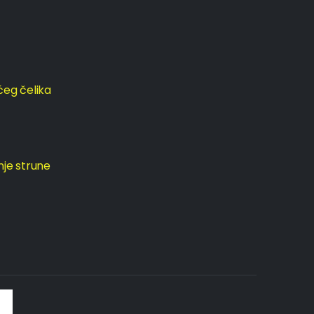
ćeg čelika
nje strune