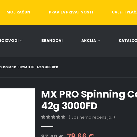
MOJ RAČUN
PRAVILA PRIVATNOSTI
UVJETI PLA
ROIZVODI
BRANDOVI
AKCIJA
KATALOZ
NG COMBO 802MH 10-42G 3000FD
MX PRO Spinning 
42g 3000FD
( Još nema recenzija. )
0
out of 5
78,66
€