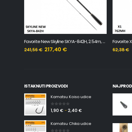
Favorite New Skyline SKYA-762ML, 2.29m, 5-18g
Favorite New Skyline SKYA-842H, 2.54m, 20-60g
Favorite 
217,40
€
241,56
€
62,38
€
ISTAKNUTI PROIZVODI
NAJPROD
Kamatsu Koiso udice
0
out of 5
1,90
€
2,40
€
–
Kamatsu Chika udice