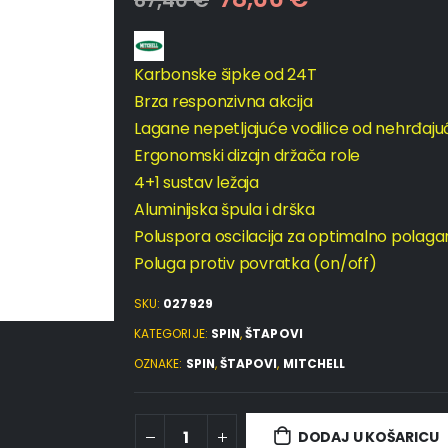
87,40
€
Karbonske šipke od 24T
Brza responzivna akcija
Lagane nepetljajuće vodilice od nehrđaju
Ergonomski dizajn držača role
4+1 sustav ležaja
Aluminijska špula i drška
Poluspora oscilacija za optimalno polaga
Poluga protiv povratka (on/off)
SKU:
027929
KATEGORIJE:
SPIN
,
ŠTAPOVI
OZNAKE:
SPIN
,
ŠTAPOVI
,
MITCHELL
DODAJ U KOŠARICU