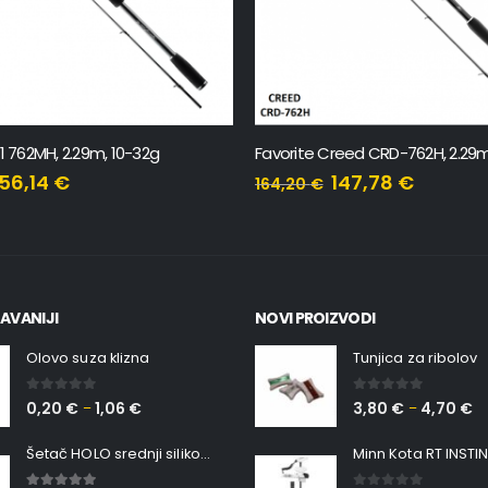
X1 762MH, 2.29m, 10-32g
Favorite Creed CRD-762H, 2.29m
56,14
€
147,78
€
164,20
€
AVANIJI
NOVI PROIZVODI
Olovo suza klizna
Tunjica za ribolov
0
out of 5
0
out of 5
0,20
€
1,06
€
3,80
€
4,70
€
–
–
Šetač HOLO srednji silikonska Ribica Belgrade Walker