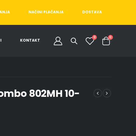
ĆANJA
NAČINI PLAĆANJA
DOSTAVA
0
0
I
KONTAKT
Combo 802MH 10-