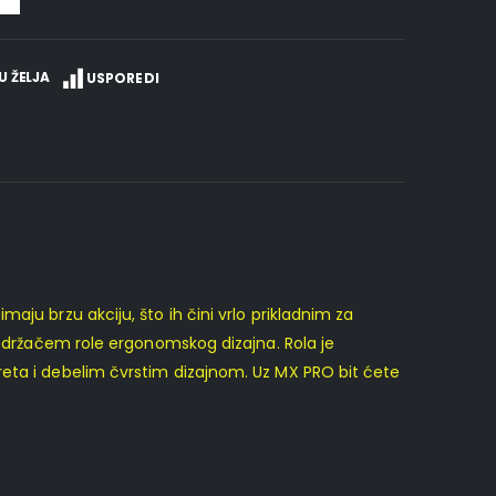
U ŽELJA
USPOREDI
ju brzu akciju, što ih čini vrlo prikladnim za
 i držačem role ergonomskog dizajna. Rola je
reta i debelim čvrstim dizajnom. Uz MX PRO bit ćete