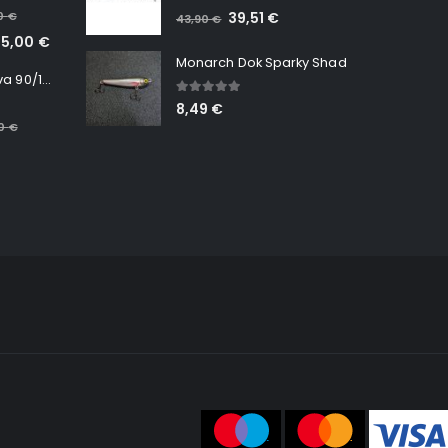
5.00
out of 5
00
€
39,51
€
43,90
€
65,00
€
Monarch Dok Sparky Shad
Minn Kota RT Terrova 90/115 WR QUEST
5.00
out of 5
8,49
€
00
€