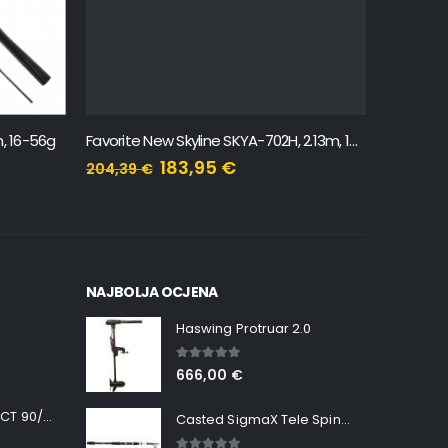
, 16-56g
Favorite New Skyline SKYA-702H, 2.13m, 15-45g
Favorite 
183,95
€
204,39
€
59,73
€
NAJBOLJA OCJENA
Haswing Protruar 2.0
5.00
out of 5
666,00
€
Minn Kota RT INSTINCT 90/115 WR QUEST
Casted SigmaX Tele Spin, 300cm, 40-80gr