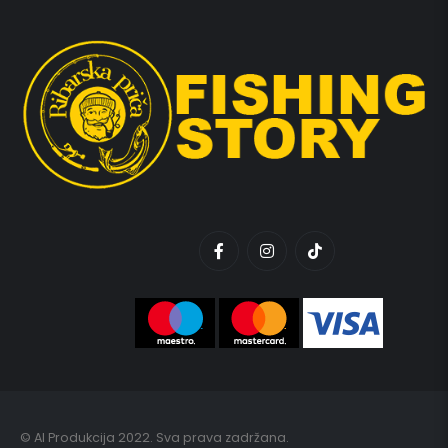
© AI Produkcija 2022. Sva prava zadržana.