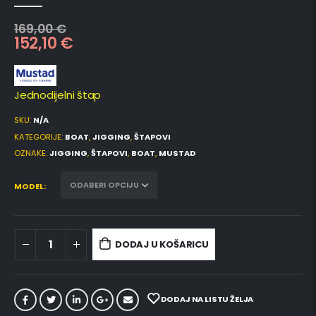
0
out of 5
169,00
€
152,10
€
Jednodijelni štap
SKU:
N/A
KATEGORIJE:
BOAT
,
JIGGING
,
ŠTAPOVI
OZNAKE:
JIGGING
,
ŠTAPOVI
,
BOAT
,
MUSTAD
MODEL
DODAJ U KOŠARICU
DODAJ NA LISTU ŽELJA