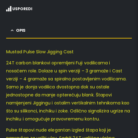
USPOREDI
OPIS
Mustad Pulse Slow Jigging Cast
24T carbon blankovi opremljeni Fuji vodilicama i
nosačem role. Dolaze u spin verziji – 3 gramaže i Cast
verziji – 4 gramaže sa spiralno postavljenim vodilicama.
Samo je donja vodilica dvostopna dok su ostale
jednostopne da manje opterećuju blank. Štapovi
namijenjeni Jiggingu i ostalim vertikalnim tehnikama kao
što su silikonci, inchiku i zoke. Odlično signalizira ugrize na
inchiku i omogućuje pravovremenu kontru.
Pulse štapovi nude elegantan izgled štapa koji je