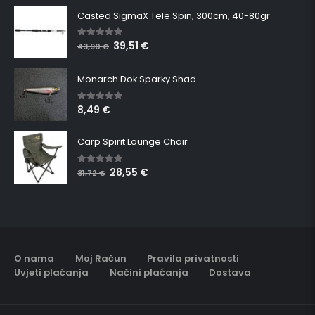
Casted SigmaX Tele Spin, 300cm, 40-80gr
39,51
€
5.00
out of 5
43,90
€
Monarch Dok Sparky Shad
8,49
€
5.00
out of 5
Carp Spirit Lounge Chair
28,55
€
5.00
out of 5
31,72
€
O nama
Moj Račun
Pravila privatnosti
Uvjeti plaćanja
Načini plaćanja
Dostava