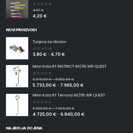
0
out of 5
4,67
€
4,20
€
NOVI PROIZVODI
Tunjica za ribolov
3,80
€
4,70
€
0
out of 5
–
Minn Kota RT INSTINCT 90/115 WR QUEST
0
out of 5
6.370,00
€
8.850,00
€
–
5.733,00
€
7.965,00
€
–
Minn Kota RT Terrova 90/115 WR QUEST
0
out of 5
5.250,00
€
7.600,00
€
–
4.725,00
€
6.840,00
€
–
NAJBOLJA OCJENA