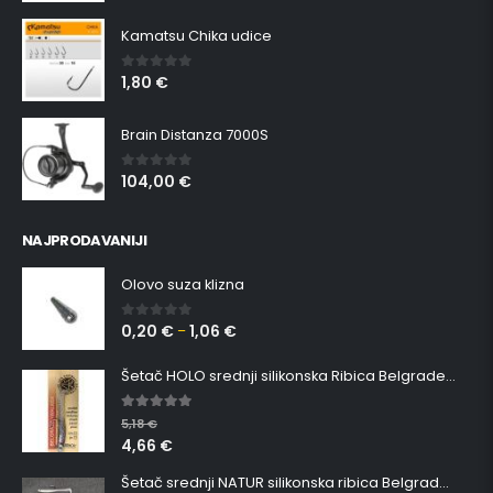
Kamatsu Chika udice
1,80
€
0
out of 5
Brain Distanza 7000S
104,00
€
0
out of 5
NAJPRODAVANIJI
Olovo suza klizna
0,20
€
1,06
€
0
out of 5
–
Šetač HOLO srednji silikonska Ribica Belgrade Walker
5.00
out of 5
5,18
€
4,66
€
Šetač srednji NATUR silikonska ribica Belgrade Walker