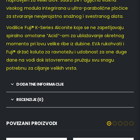
napravljen za veliki ulov. Sadrži 24T ugljična vlakna
visokog modula integrirana u ultra-parabolične pločice
za stvaranje nevjerojatno snažnog i svestranog alata.
Vodilice Fuji® K-Series Alconite koje se ne zapetljavaju
spiralno omotane “Acid”-om za ublažavanje okretnog
momenta pri lovu velike ribe iz dubine. EVA rukohvati i
Fuji® držač koluta za ravnotežu i udobnost za one duge
dane na vodi dok istovremeno pružaju svu snagu
potrebnu za ciljanje velikih vrsta.
DODATNE INFORMACIJE
RECENZIJE (0)
POVEZANI PROIZVODI