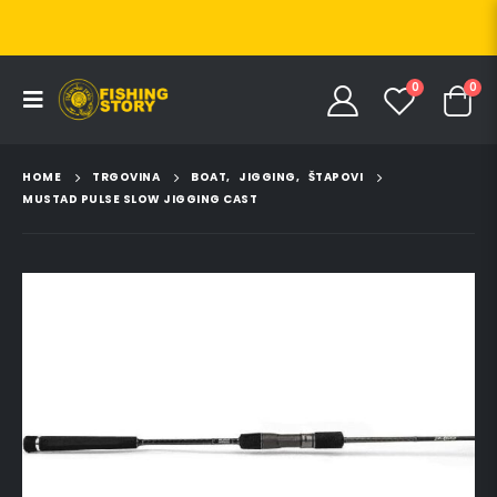
0
0
HOME
TRGOVINA
BOAT
,
JIGGING
,
ŠTAPOVI
MUSTAD PULSE SLOW JIGGING CAST