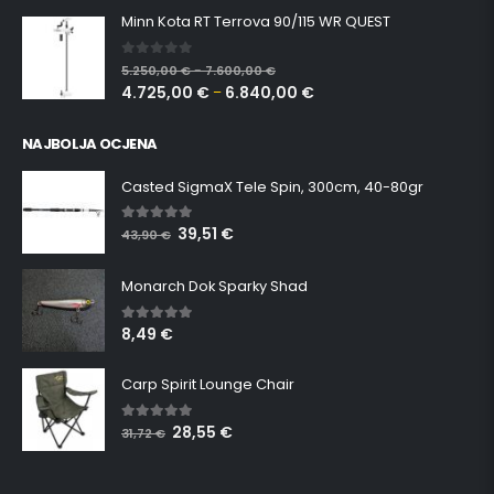
Minn Kota RT Terrova 90/115 WR QUEST
0
out of 5
5.250,00
€
7.600,00
€
–
4.725,00
€
6.840,00
€
–
NAJBOLJA OCJENA
Casted SigmaX Tele Spin, 300cm, 40-80gr
39,51
€
5.00
out of 5
43,90
€
Monarch Dok Sparky Shad
8,49
€
5.00
out of 5
Carp Spirit Lounge Chair
28,55
€
5.00
out of 5
31,72
€