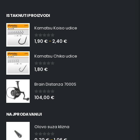
ISTAKNUTI PROIZVODI
Kamatsu Koiso udice
1,90
€
2,40
€
0
out of 5
–
Kamatsu Chika udice
1,80
€
0
out of 5
Brain Distanza 7000S
104,00
€
0
out of 5
NAJPRODAVANIJI
Olovo suza klizna
0,20
€
1,06
€
0
out of 5
–