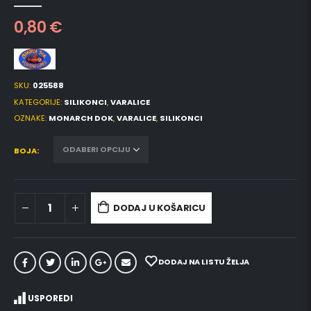
0
out of 5
0,80
€
SKU:
025588
KATEGORIJE:
SILIKONCI
,
VARALICE
OZNAKE:
MONARCH DOK
,
VARALICE
,
SILIKONCI
BOJA
DODAJ U KOŠARICU
DODAJ NA LISTU ŽELJA
USPOREDI