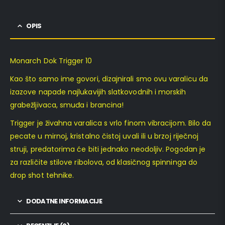
OPIS
Monarch Dok Trigger 10
Kao što samo ime govori, dizajnirali smo ovu varalicu da
izazove napade najlukavijih slatkovodnih i morskih
grabežljivaca, smuđa i brancina!
Trigger je živahna varalica s vrlo finom vibracijom. Bilo da
pecate u mirnoj, kristalno čistoj uvali ili u brzoj riječnoj
struji, predatorima će biti jednako neodoljiv. Pogodan je
za različite stilove ribolova, od klasičnog spinninga do
drop shot tehnike.
DODATNE INFORMACIJE