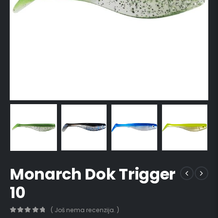
Monarch Dok Trigger
10
( Još nema recenzija. )