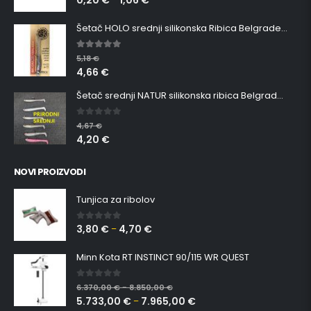
Šetač HOLO srednji silikonska Ribica Belgrade Walker
5.00
out of 5
5,18
€
4,66
€
Šetač srednji NATUR silikonska ribica Belgrade Walker
0
out of 5
4,67
€
4,20
€
NOVI PROIZVODI
Tunjica za ribolov
3,80
€
4,70
€
0
out of 5
–
Minn Kota RT INSTINCT 90/115 WR QUEST
0
out of 5
6.370,00
€
8.850,00
€
–
5.733,00
€
7.965,00
€
–