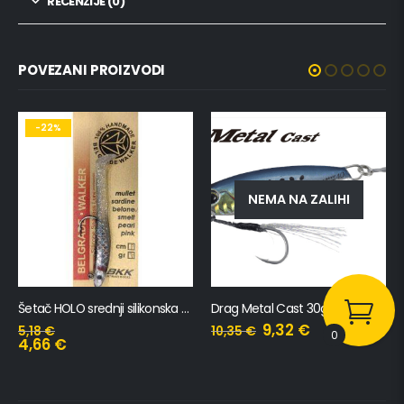
RECENZIJE (0)
POVEZANI PROIZVODI
NEMA NA ZALIHI
NEMA NA ZALIHI
Drag Metal Cast 30gr
Spearhead Ryuki 45S
9,32
€
14,33
€
10,35
€
0