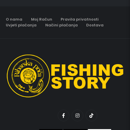
O nama
Moj Račun
Pravila privatnosti
Uvjeti plaćanja
Načini plaćanja
Dostava