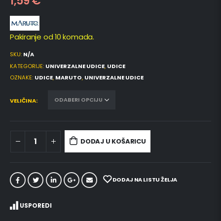
1,59
€
Pakiranje od 10 komada.
SKU:
N/A
KATEGORIJE:
UNIVERZALNE UDICE
,
UDICE
OZNAKE:
UDICE
,
MARUTO
,
UNIVERZALNE UDICE
VELIČINA
DODAJ U KOŠARICU
DODAJ NA LISTU ŽELJA
USPOREDI