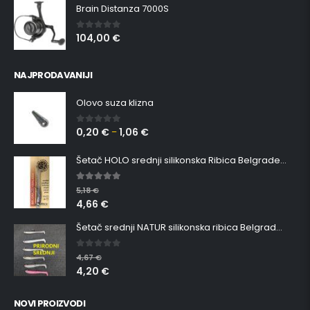
Brain Distanza 7000S
104,00
€
0
out of 5
NAJPRODAVANIJI
Olovo suza klizna
0,20
€
1,06
€
0
out of 5
–
Šetač HOLO srednji silikonska Ribica Belgrade Walker
5.00
out of 5
5,18
€
4,66
€
Šetač srednji NATUR silikonska ribica Belgrade Walker
0
out of 5
4,67
€
4,20
€
NOVI PROIZVODI