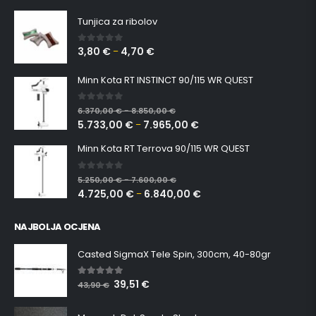
Tunjica za ribolov
3,80
€
4,70
€
0
out of 5
–
Minn Kota RT INSTINCT 90/115 WR QUEST
0
out of 5
6.370,00
€
8.850,00
€
–
5.733,00
€
7.965,00
€
–
Minn Kota RT Terrova 90/115 WR QUEST
0
out of 5
5.250,00
€
7.600,00
€
–
4.725,00
€
6.840,00
€
–
NAJBOLJA OCJENA
Casted SigmaX Tele Spin, 300cm, 40-80gr
39,51
€
5.00
out of 5
43,90
€