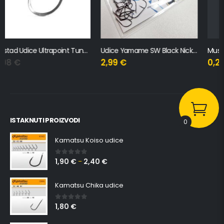
Udice Yamame SW Black Nickel Sunset
Mustad Udice Beak S Ušicom
2,99
€
0,21
€
–
0,56
€
ISTAKNUTI PROIZVODI
0
Kamatsu Koiso udice
1,90
€
2,40
€
0
out of 5
–
Kamatsu Chika udice
1,80
€
0
out of 5