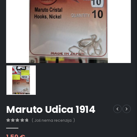
Maruto Udica 1914
( Još nema recenzija. )
0
out of 5