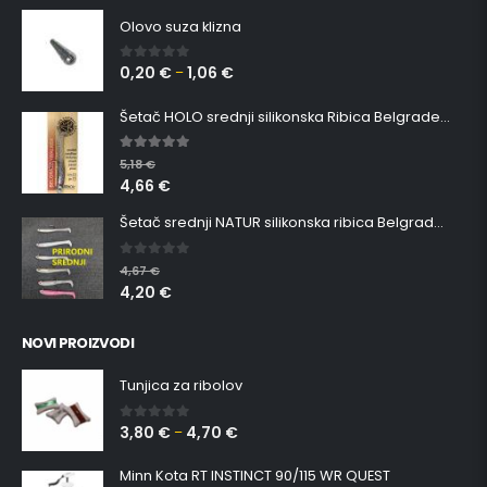
Olovo suza klizna
0,20
€
1,06
€
0
out of 5
–
Šetač HOLO srednji silikonska Ribica Belgrade Walker
5.00
out of 5
5,18
€
4,66
€
Šetač srednji NATUR silikonska ribica Belgrade Walker
0
out of 5
4,67
€
4,20
€
NOVI PROIZVODI
Tunjica za ribolov
3,80
€
4,70
€
0
out of 5
–
Minn Kota RT INSTINCT 90/115 WR QUEST