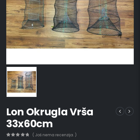
Lon Okrugla Vrša
33x60cm
( Još nema recenzija. )