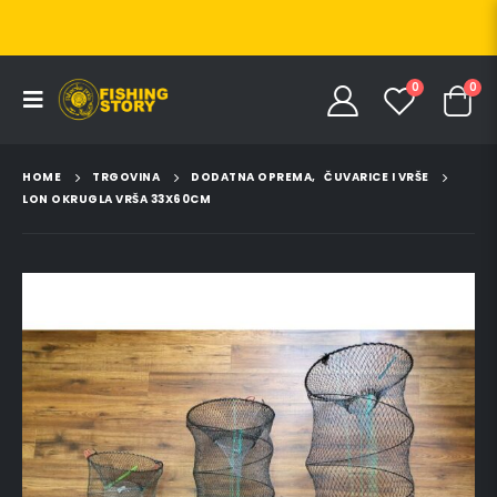
0
0
HOME
TRGOVINA
DODATNA OPREMA
,
ČUVARICE I VRŠE
LON OKRUGLA VRŠA 33X60CM