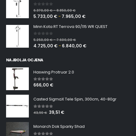
0
out of 5
6.370,00
€
8.850,00
€
–
5.733,00
€
7.965,00
€
–
Minn Kota RT Terrova 90/115 WR QUEST
0
out of 5
5.250,00
€
7.600,00
€
–
4.725,00
€
6.840,00
€
–
NAJBOLJA OCJENA
Haswing Protruar 2.0
666,00
€
5.00
out of 5
Casted SigmaX Tele Spin, 300cm, 40-80gr
39,51
€
5.00
out of 5
43,90
€
Monarch Dok Sparky Shad