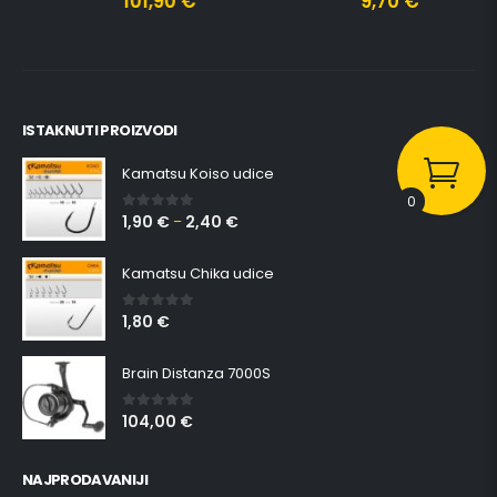
101,90
€
9,70
€
ISTAKNUTI PROIZVODI
Kamatsu Koiso udice
0
1,90
€
2,40
€
0
out of 5
–
Kamatsu Chika udice
1,80
€
0
out of 5
Brain Distanza 7000S
104,00
€
0
out of 5
NAJPRODAVANIJI