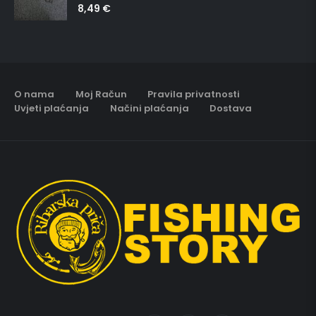
8,49
€
5.00
out of 5
O nama
Moj Račun
Pravila privatnosti
Uvjeti plaćanja
Načini plaćanja
Dostava