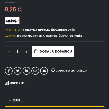
0
out of 5
8,25
€
KATEGORIJE:
DODATNA OPREMA
,
ČUVARICE I VRŠE
OZNAKE:
DODATNA OPREMA
,
CASTED
,
ČUVARICE I VRŠE
DODAJ U KOŠARICU
DODAJ NA LISTU ŽELJA
USPOREDI
OPIS