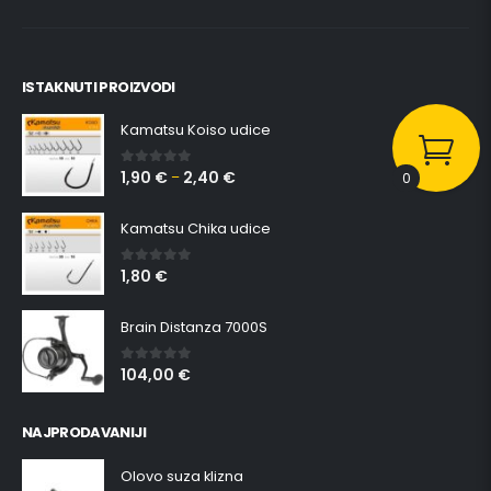
ISTAKNUTI PROIZVODI
Kamatsu Koiso udice
1,90
€
2,40
€
0
out of 5
–
0
Kamatsu Chika udice
1,80
€
0
out of 5
Brain Distanza 7000S
104,00
€
0
out of 5
NAJPRODAVANIJI
Olovo suza klizna