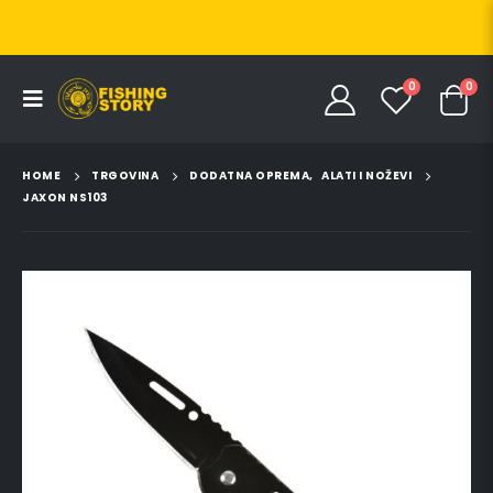
0
0
HOME
TRGOVINA
DODATNA OPREMA
,
ALATI I NOŽEVI
JAXON NS103