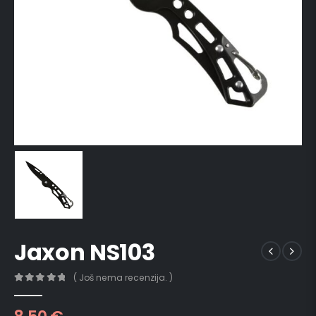
Jaxon NS103
( Još nema recenzija. )
0
out of 5