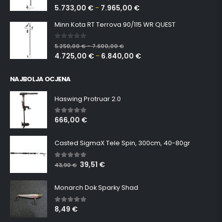
5.733,00
€
7.965,00
€
–
Minn Kota RT Terrova 90/115 WR QUEST
0
out of 5
5.250,00
€
7.600,00
€
–
4.725,00
€
6.840,00
€
–
NAJBOLJA OCJENA
Haswing Protruar 2.0
666,00
€
5.00
out of 5
Casted SigmaX Tele Spin, 300cm, 40-80gr
39,51
€
5.00
out of 5
43,90
€
Monarch Dok Sparky Shad
8,49
€
5.00
out of 5