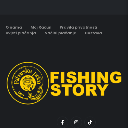
O nama
Moj Račun
Pravila privatnosti
Uvjeti plaćanja
Načini plaćanja
Dostava