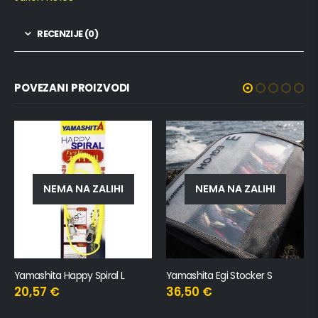
RECENZIJE (0)
POVEZANI PROIZVODI
NEMA NA ZALIHI
Yamashita Egi Stocker S
Casted Podmetač Glava Gumirana Mreža 45X50cm
36,50
€
13,45
€