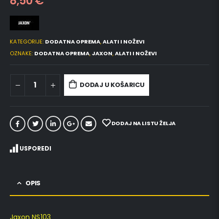
8,50
€
KATEGORIJE:
DODATNA OPREMA
,
ALATI I NOŽEVI
OZNAKE:
DODATNA OPREMA
,
JAXON
,
ALATI I NOŽEVI
DODAJ U KOŠARICU
DODAJ NA LISTU ŽELJA
USPOREDI
OPIS
Jaxon NS103