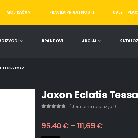
MOJ RAČUN
PRAVILA PRIVATNOSTI
UVJETI PLA
ROIZVODI
BRANDOVI
AKCIJA
KATALOZ
S TESSA BOLO
Jaxon Eclatis Tessa
( Još nema recenzija. )
0
out of 5
95,40
€
–
111,69
€