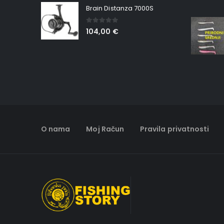
Brain Distanza 7000S
0
out of 5
104,00
€
O nama
Moj Račun
Pravila privatnosti