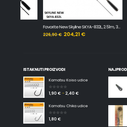
Favorite New Skyline SKYA-832L, 2.51m, 3-14g
Favorite 
204,21
€
226,90
€
137,00
€
ISTAKNUTI PROIZVODI
NAJPROD
Kamatsu Koiso udice
0
out of 5
1,90
€
2,40
€
–
Kamatsu Chika udice
0
out of 5
1,80
€