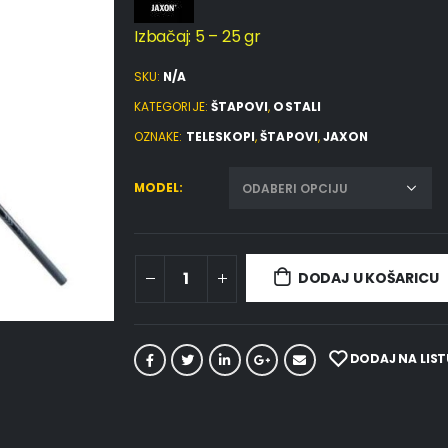
Izbačaj: 5 – 25 gr
SKU:
N/A
KATEGORIJE:
ŠTAPOVI
,
OSTALI
OZNAKE:
TELESKOPI
,
ŠTAPOVI
,
JAXON
MODEL
DODAJ U KOŠARICU
DODAJ NA LIST