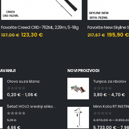
Creed CRD-762ML, 2.29m, 5-18g
123,30
€
195,90
€
217,67
€
AVANIJI
NOVI PROIZVODI
Olovo suza klizna
Tunjica za ribolov
0
out of 5
0
out of 5
0,20
€
1,06
€
3,80
€
4,70
€
–
–
Šetač HOLO srednji silikonska Ribica Belgrade Walker
5.00
out of 5
0
out of 5
5,18
€
6.370,00
€
8.850,
–
4,66
€
5.733,00
€
7.9
–