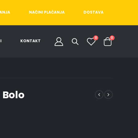
ĆANJA
NAČINI PLAĆANJA
DOSTAVA
0
0
I
KONTAKT
 Bolo