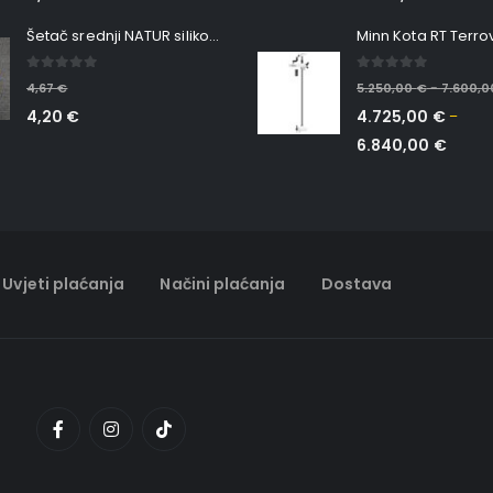
Šetač srednji NATUR silikonska ribica Belgrade Walker
0
out of 5
0
out of 5
4,67
€
5.250,00
€
7.600,
–
4,20
€
4.725,00
€
–
6.840,00
€
Uvjeti plaćanja
Načini plaćanja
Dostava