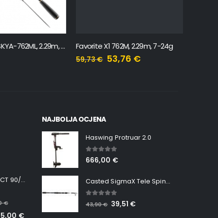
Favorite New Skyline SKYA-762ML, 2.29m, 5-18g
Favorite X1 762M, 2.29m, 7-24g
53,76
€
59,73
€
99,54
€
NAJBOLJA OCJENA
Haswing Protruar 2.0
5.00
out of 5
666,00
€
Minn Kota RT INSTINCT 90/115 WR QUEST
Casted SigmaX Tele Spin, 300cm, 40-80gr
5.00
out of 5
00
€
39,51
€
43,90
€
65,00
€