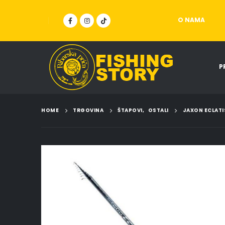
O NAMA
P
HOME
TRGOVINA
ŠTAPOVI
,
OSTALI
JAXON ECLATI