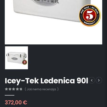
Icey-Tek Ledenica 90l
( Još nema recenzija. )
0
out of 5
372,00
€