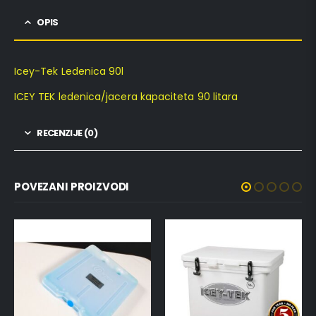
OPIS
Icey-Tek Ledenica 90l
ICEY TEK ledenica/jacera kapaciteta 90 litara
RECENZIJE (0)
POVEZANI PROIZVODI
NEMA NA ZALIHI