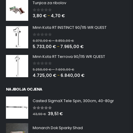
Tunjica za ribolov
3,80
€
4,70
€
0
out of 5
–
Minn Kota RT INSTINCT 90/115 WR QUEST
0
out of 5
6.370,00
€
8.850,00
€
–
5.733,00
€
7.965,00
€
–
Minn Kota RT Terrova 90/115 WR QUEST
0
out of 5
5.250,00
€
7.600,00
€
–
4.725,00
€
6.840,00
€
–
NAJBOLJA OCJENA
Casted SigmaX Tele Spin, 300cm, 40-80gr
39,51
€
5.00
out of 5
43,90
€
Monarch Dok Sparky Shad