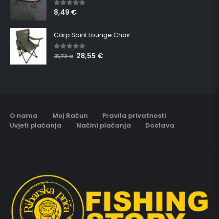
8,49
€
5.00
out of 5
Carp Spirit Lounge Chair
28,55
€
5.00
out of 5
31,72
€
O nama
Moj Račun
Pravila privatnosti
Uvjeti plaćanja
Načini plaćanja
Dostava