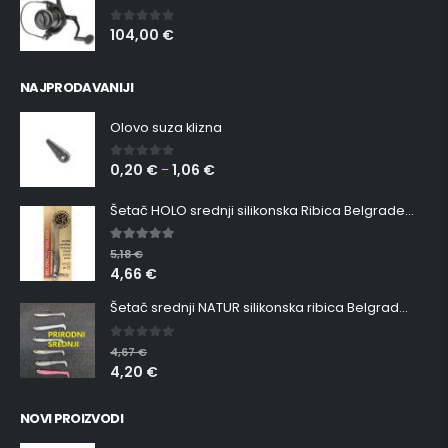
104,00
€
0
out of 5
NAJPRODAVANIJI
Olovo suza klizna
0,20
€
1,06
€
0
out of 5
–
Šetač HOLO srednji silikonska Ribica Belgrade Walker
5.00
out of 5
5,18
€
4,66
€
Šetač srednji NATUR silikonska ribica Belgrade Walker
0
out of 5
4,67
€
4,20
€
NOVI PROIZVODI