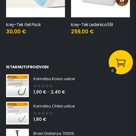
Icey-Tek Ledenica 55l
Jastuci za Icey-Tek Ledenice
259,00
€
99,50
€
–
139,00
€
ISTAKNUTI PROIZVODI
0
Kamatsu Koiso udice
1,90
€
2,40
€
0
out of 5
–
Kamatsu Chika udice
1,80
€
0
out of 5
Brain Distanza 7000S