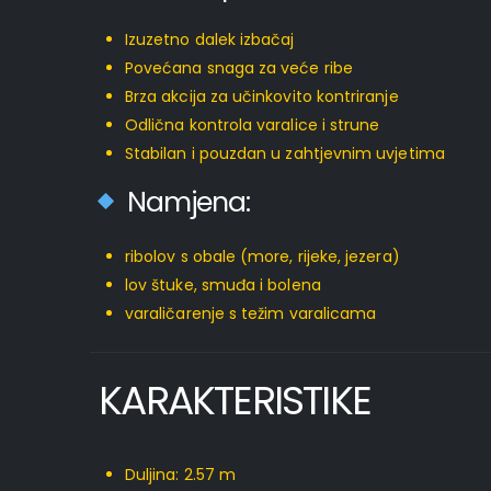
Izuzetno dalek izbačaj
Povećana snaga za veće ribe
Brza akcija za učinkovito kontriranje
Odlična kontrola varalice i strune
Stabilan i pouzdan u zahtjevnim uvjetima
Namjena:
ribolov s obale (more, rijeke, jezera)
lov štuke, smuđa i bolena
varaličarenje s težim varalicama
KARAKTERISTIKE
Duljina: 2.57 m