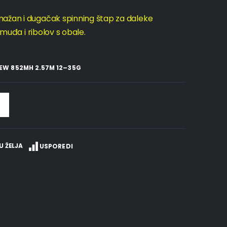
nažan i dugačak spinning štap za daleke
smuđa i ribolov s obale.
NEW 852MH 2.57M 12–35G
U ŽELJA
USPOREDI