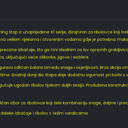
g štap iz unaprijeđene X1 serije, dizajniran za ribolovce koji t
, na velikim rijekama i otvorenim vodama gdje je potrebna maksi
recizne izbačaje, što ga čini idealnim za lov opreznih grabljiv
ca, uključujući veće silikonke, jigove i woblere.
igurava odličan balans između snage i osjetljivosti. Brza akcija
stima. Snažniji donji dio štapa daje dodatnu sigurnost pri borbi 
ogućuje ugodan ribolov tijekom duljih sesija. Produžena konstrukc
an izbor za ribolovce koji žele kombinaciju snage, daljine i pre
daleke izbačaje i ribolov s težim varalicama.