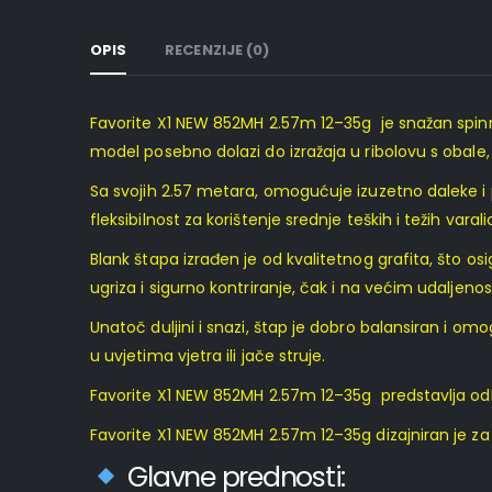
OPIS
RECENZIJE (0)
Favorite X1 NEW 852MH 2.57m 12–35g je snažan spinnin
model posebno dolazi do izražaja u ribolovu s obale
Sa svojih 2.57 metara, omogućuje izuzetno daleke i p
fleksibilnost za korištenje srednje teških i težih varali
Blank štapa izrađen je od kvalitetnog grafita, što os
ugriza i sigurno kontriranje, čak i na većim udaljeno
Unatoč duljini i snazi, štap je dobro balansiran i om
u uvjetima vjetra ili jače struje.
Favorite X1 NEW 852MH 2.57m 12–35g predstavlja odlič
Favorite X1 NEW 852MH 2.57m 12–35g dizajniran je za 
Glavne prednosti: