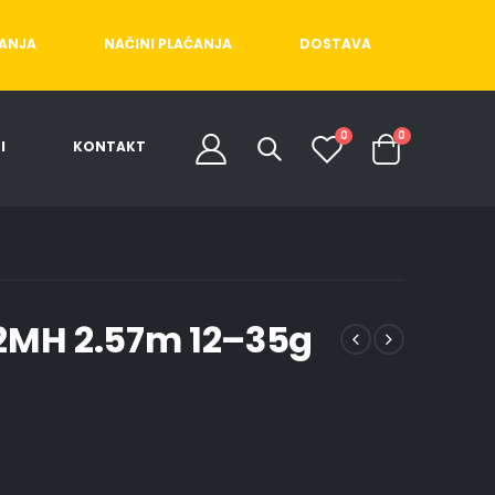
ĆANJA
NAČINI PLAĆANJA
DOSTAVA
0
0
I
KONTAKT
52MH 2.57m 12–35g