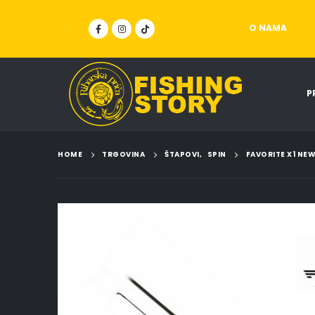
O NAMA
P
HOME
TRGOVINA
ŠTAPOVI
,
SPIN
FAVORITE X1 NE