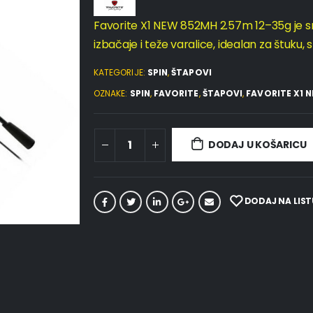
Favorite X1 NEW 852MH 2.57m 12–35g je s
izbačaje i teže varalice, idealan za štuku, 
KATEGORIJE:
SPIN
,
ŠTAPOVI
OZNAKE:
SPIN
,
FAVORITE
,
ŠTAPOVI
,
FAVORITE X1 
DODAJ U KOŠARICU
DODAJ NA LIST