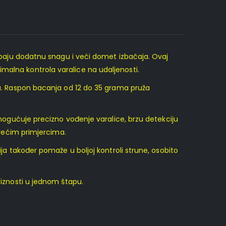
rebaju dodatnu snagu i veći domet izbačaja. Ovaj
malna kontrola varalice na udaljenosti.
ica. Raspon bacanja od 12 do 35 grama pruža
 omogućuje precizno vođenje varalice, brzu detekciju
s većim primjercima.
ija također pomaže u boljoj kontroli strune, osobito
ciznosti u jednom štapu.