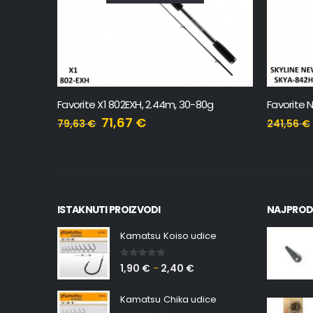
Favorite Professional New PRF-732L, 2.2m, 3-12g
Favorite X1 802EXH, 2.44m, 30-80g
71,67
€
79,63
€
241,56
€
ISTAKNUTI PROIZVODI
NAJPROD
Kamatsu Koiso udice
0
out of 5
1,90
€
2,40
€
–
Kamatsu Chika udice