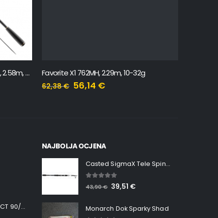
Favorite New Skyline SKYA-862M, 2.58m, 8-24g
Favorite X1 762MH, 2.29m, 10-32g
56,14
€
62,38
€
233,59
NAJBOLJA OCJENA
Casted SigmaX Tele Spin, 300cm, 40-80gr
5.00
out of 5
39,51
€
43,90
€
Minn Kota RT INSTINCT 90/115 WR QUEST
Monarch Dok Sparky Shad