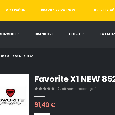
MOJ RAČUN
PRAVILA PRIVATNOSTI
UVJETI PLA
ROIZVODI
BRANDOVI
AKCIJA
KATALOZ
W 852MH 2.57M 12–35G
Favorite X1 NEW 8
( Još nema recenzija. )
0
out of 5
91,40
€