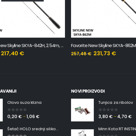
Favorite New Skyline SKYA-842H, 2.54m, 20-60g
217,40
€
231,73
€
257,48
€
AVANIJI
NOVI PROIZVODI
Olovo suza klizna
Tunjica za ribolov
0
out of 5
0
out of 5
0,20
€
1,06
€
3,80
€
4,70
€
–
–
Šetač HOLO srednji silikonska Ribica Belgrade Walker