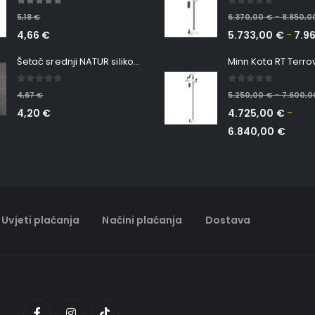
5.00
out of 5
0
out of 5
5,18
€
6.370,00
€
8.850,
–
4,66
€
5.733,00
€
7.9
–
Šetač srednji NATUR silikonska ribica Belgrade Walker
0
out of 5
0
out of 5
4,67
€
5.250,00
€
7.600,
–
4,20
€
4.725,00
€
–
6.840,00
€
Uvjeti plaćanja
Načini plaćanja
Dostava