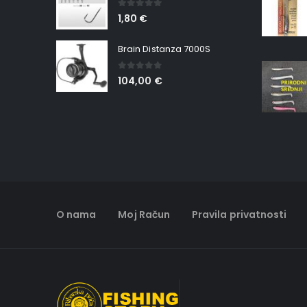
0
out of 5
1,80
€
Brain Distanza 7000S
0
out of 5
104,00
€
O nama
Moj Račun
Pravila privatnosti