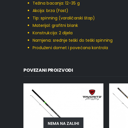
Težina bacanja: 12–35 g
Akcija: brza (Fast)
Tip: spinning (varaličarski štap)
Materijal: grafitni blank
Konstrukcija: 2 dijela
Namjena: srednje teški do teški spinning
Produženi domet i povećana kontrola
POVEZANI PROIZVODI
NEMA NA ZALIHI