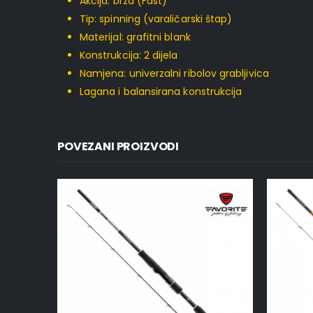
Akcija: brza (Fast)
Tip: spinning (varaličarski štap)
Materijal: grafitni blank
Konstrukcija: 2 dijela
Namjena: univerzalni ribolov grabljivica
Lagana i balansirana konstrukcija
POVEZANI PROIZVODI