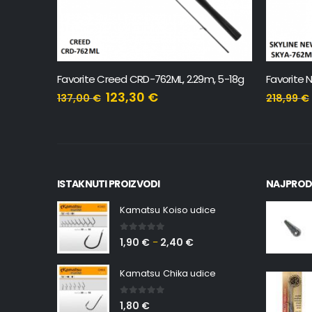
, 15-50g
Favorite Creed CRD-762ML, 2.29m, 5-18g
123,30
€
137,00
€
218,99
€
ISTAKNUTI PROIZVODI
NAJPROD
Kamatsu Koiso udice
0
out of 5
1,90
€
2,40
€
–
Kamatsu Chika udice
0
out of 5
1,80
€