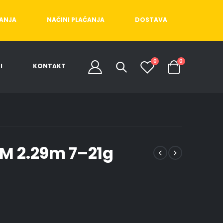
ĆANJA
NAČINI PLAĆANJA
DOSTAVA
0
0
I
KONTAKT
2M 2.29m 7–21g