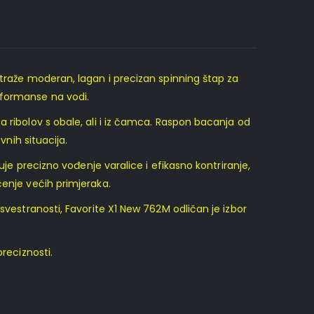
 traže moderan, lagan i precizan spinning štap za
rformanse na vodi.
 ribolov s obale, ali i iz čamca. Raspon bacanja od
vnih situacija.
uje precizno vođenje varalice i efikasno kontriranje,
čenje većih primjeraka.
svestranosti, Favorite X1 New 762M odličan je izbor
reciznosti.