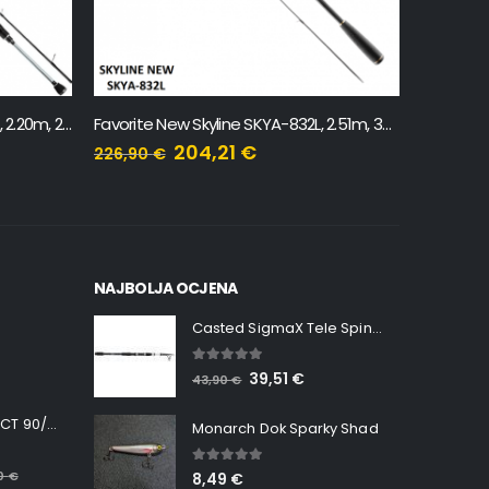
Favorite Impulse New IMPA-732L, 2.20m, 2-10g
Favorite New Skyline SKYA-832L, 2.51m, 3-14g
Favorite 
204,21
€
226,90
€
58,40
€
NAJBOLJA OCJENA
Casted SigmaX Tele Spin, 300cm, 40-80gr
5.00
out of 5
39,51
€
43,90
€
Minn Kota RT INSTINCT 90/115 WR QUEST
Monarch Dok Sparky Shad
5.00
out of 5
00
€
8,49
€