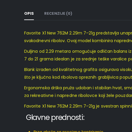
OPIS
RECENZIJE (0)
Favorite X1 New 762M 2.29m 7–21g predstavlja unapri
svakodnevni ribolov. Ovaj model kombinira napredne
Duljina od 2.29 metara omogućuje odličan balans izme
7 do 21 grama idealan je za srednje teške varalice pop
Blank izrađen od kvalitetnog grafita osigurava visoku
što je ključno kod ribolova opreznih grabljivica po
Ergonomska drška pruža udoban i stabilan hvat, smanj
za rekreativne i napredne ribolovce koji žele pouzda
Favorite X1 New 762M 2.29m 7–21g je svestran spinning
Glavne prednosti: