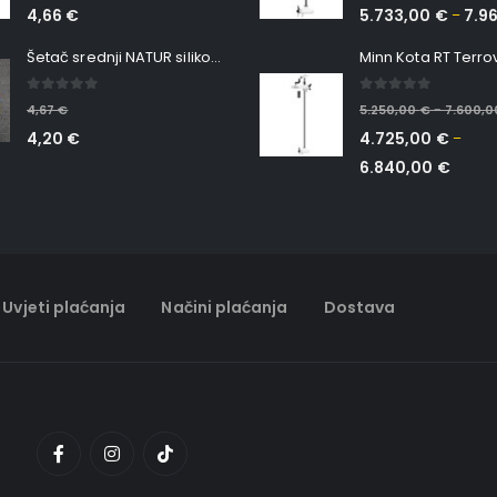
4,66
€
5.733,00
€
7.9
–
Šetač srednji NATUR silikonska ribica Belgrade Walker
0
out of 5
0
out of 5
4,67
€
5.250,00
€
7.600,
–
4,20
€
4.725,00
€
–
6.840,00
€
Uvjeti plaćanja
Načini plaćanja
Dostava