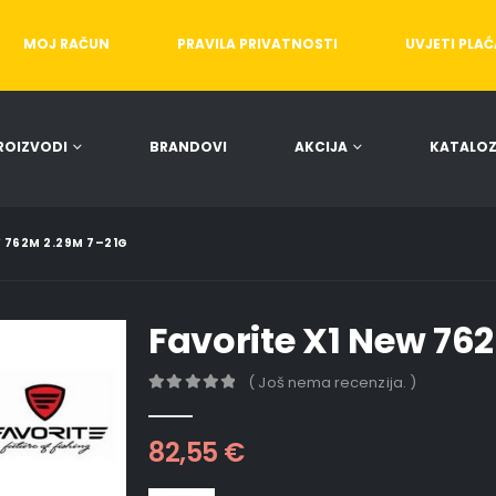
MOJ RAČUN
PRAVILA PRIVATNOSTI
UVJETI PLA
ROIZVODI
BRANDOVI
AKCIJA
KATALOZ
W 762M 2.29M 7–21G
Favorite X1 New 76
( Još nema recenzija. )
0
out of 5
82,55
€