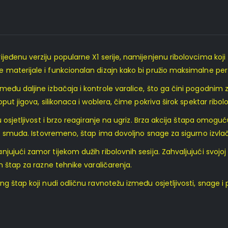
jeđenu verziju popularne X1 serije, namijenjenu ribolovcima koji
 materijale i funkcionalan dizajn kako bi pružio maksimalne pe
đu daljine izbačaja i kontrole varalice, što ga čini pogodnim za
ut jigova, silikonaca i woblera, čime pokriva širok spektar ribolo
 osjetljivost i brzo reagiranje na ugriz. Brza akcija štapa omoguć
put smuđa. Istovremeno, štap ima dovoljno snage za sigurno izvla
ujući zamor tijekom dužih ribolovnih sesija. Zahvaljujući svojoj 
n štap za razne tehnike varaličarenja.
 štap koji nudi odličnu ravnotežu između osjetljivosti, snage i p