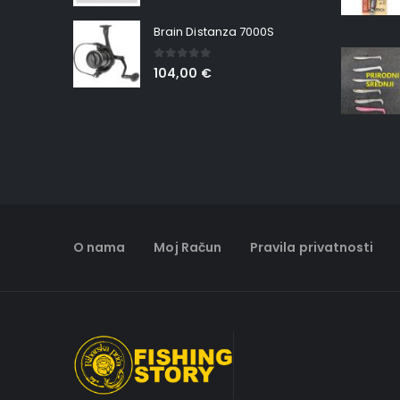
Brain Distanza 7000S
0
out of 5
104,00
€
O nama
Moj Račun
Pravila privatnosti