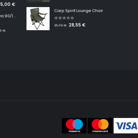
65,00
€
Carp Spirit Lounge Chair
Minn Kota RT Terrova 90/115 WR QUEST
5.00
out of 5
28,55
€
31,72
€
00
€