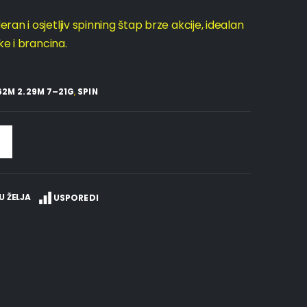
n i osjetljiv spinning štap brze akcije, idealan
ke i brancina.
62M 2.29M 7–21G
,
SPIN
U ŽELJA
USPOREDI