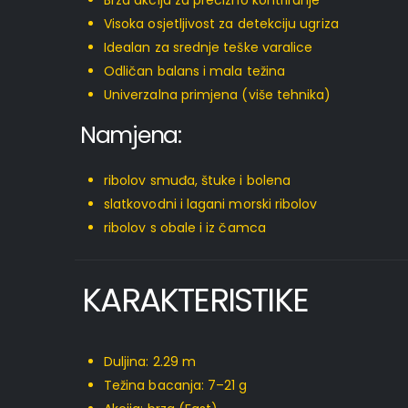
Brza akcija za precizno kontriranje
Visoka osjetljivost za detekciju ugriza
Idealan za srednje teške varalice
Odličan balans i mala težina
Univerzalna primjena (više tehnika)
Namjena:
ribolov smuđa, štuke i bolena
slatkovodni i lagani morski ribolov
ribolov s obale i iz čamca
KARAKTERISTIKE
Duljina: 2.29 m
Težina bacanja: 7–21 g