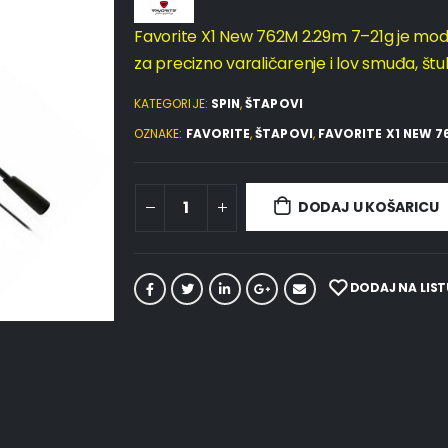
Favorite X1 New 762M 2.29m 7–21g je modera
za precizno varaličarenje i lov smuđa, štu
KATEGORIJE:
SPIN
,
ŠTAPOVI
OZNAKE:
FAVORITE
,
ŠTAPOVI
,
FAVORITE X1 NEW 7
DODAJ U KOŠARICU
DODAJ NA LIST