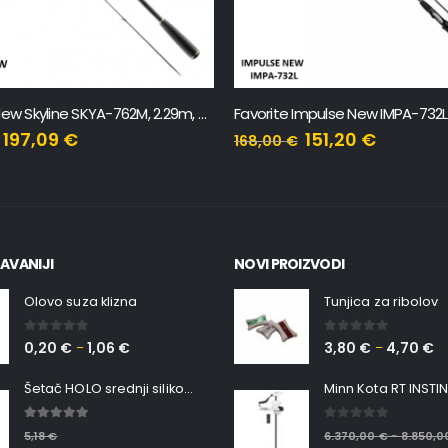
Favorite New Skyline SKYA-762M, 2.29m, 8-24g
197,09
€
151,20
€
168,00
€
AVANIJI
NOVI PROIZVODI
Olovo suza klizna
Tunjica za ribolov
0
out of 5
0
out of 5
0,20
€
1,06
€
3,80
€
4,70
€
–
–
Šetač HOLO srednji silikonska Ribica Belgrade Walker
5.00
out of 5
0
out of 5
5,18
€
6.370,00
€
8.850,
–