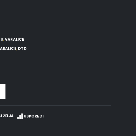
CU
,
VARALICE
ARALICE
,
DTD
U ŽELJA
USPOREDI