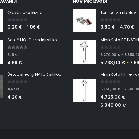
AVANIJI
NOVI PROIZVODI
Olovo suza klizna
Tunjica za ribolov
0
out of 5
0
out of 5
0,20
€
1,06
€
3,80
€
4,70
€
–
–
Šetač HOLO srednji silikonska Ribica Belgrade Walker
5.00
out of 5
0
out of 5
5,18
€
6.370,00
€
8.850,
–
4,66
€
5.733,00
€
7.9
–
Šetač srednji NATUR silikonska ribica Belgrade Walker
0
out of 5
0
out of 5
4,67
€
5.250,00
€
7.600,
–
4,20
€
4.725,00
€
–
6.840,00
€