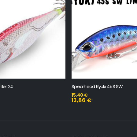
ller 2.0
Spearhead Ryuki 45S SW
15,40
€
13,86
€