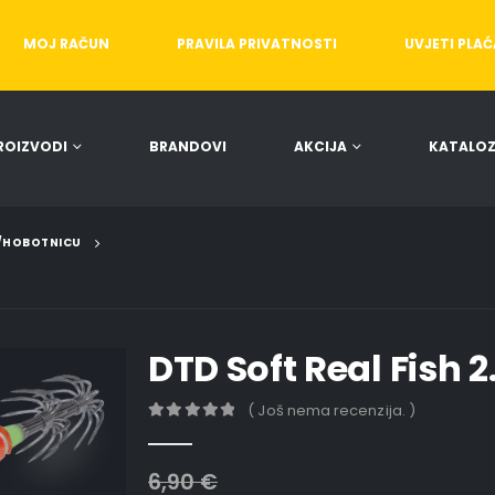
MOJ RAČUN
PRAVILA PRIVATNOSTI
UVJETI PLA
ROIZVODI
BRANDOVI
AKCIJA
KATALOZ
E/HOBOTNICU
DTD Soft Real Fish 2
( Još nema recenzija. )
0
out of 5
6,90
€