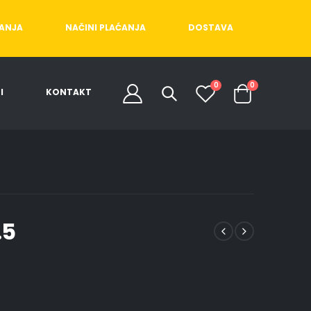
ĆANJA
NAČINI PLAĆANJA
DOSTAVA
0
0
I
KONTAKT
.5