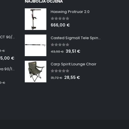
NAJBOLJA OCJENA
Haswing Protruar 2.0
5.00
out of 5
666,00
€
Minn Kota RT INSTINCT 90/115 WR QUEST
Casted SigmaX Tele Spin, 300cm, 40-80gr
5.00
out of 5
00
€
39,51
€
43,90
€
65,00
€
Carp Spirit Lounge Chair
Minn Kota RT Terrova 90/115 WR QUEST
5.00
out of 5
28,55
€
31,72
€
00
€