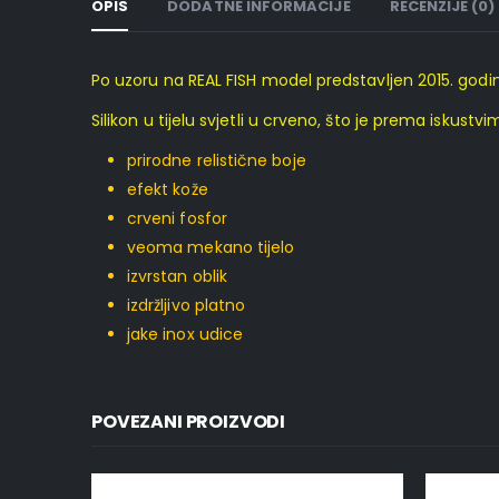
OPIS
DODATNE INFORMACIJE
RECENZIJE (0)
Po uzoru na REAL FISH model predstavljen 2015. godine
Silikon u tijelu svjetli u crveno, što je prema iskustv
prirodne relistične boje
efekt kože
crveni fosfor
veoma mekano tijelo
izvrstan oblik
izdržljivo platno
jake inox udice
POVEZANI PROIZVODI