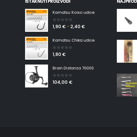
ISTAKNUTI PROIZVODI
NAJPROD
Kamatsu Koiso udice
0
out of 5
1,90
€
2,40
€
–
Kamatsu Chika udice
0
out of 5
1,80
€
Brain Distanza 7000S
0
out of 5
104,00
€