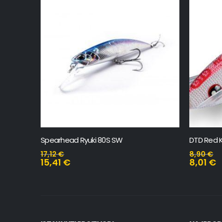
Spearhead Ryuki 80S SW
DTD Red Ki
17,12
€
8,90
€
15,41
€
8,01
€