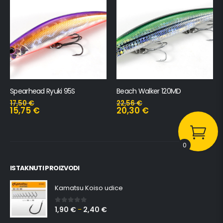
Spearhead Ryuki 95S
Beach Walker 120MD
17,50
€
22,56
€
15,75
€
20,30
€
0
ISTAKNUTI PROIZVODI
Kamatsu Koiso udice
1,90
€
2,40
€
0
out of 5
–