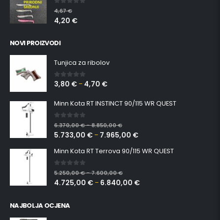
0
out of 5
4,67
€
4,20
€
NOVI PROIZVODI
Tunjica za ribolov
3,80
€
4,70
€
0
out of 5
–
Minn Kota RT INSTINCT 90/115 WR QUEST
0
out of 5
6.370,00
€
8.850,00
€
–
5.733,00
€
7.965,00
€
–
Minn Kota RT Terrova 90/115 WR QUEST
0
out of 5
5.250,00
€
7.600,00
€
–
4.725,00
€
6.840,00
€
–
NAJBOLJA OCJENA