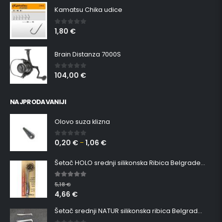
Kamatsu Chika udice
1,80
€
0
out of 5
Brain Distanza 7000S
104,00
€
0
out of 5
NAJPRODAVANIJI
Olovo suza klizna
0,20
€
1,06
€
0
out of 5
–
Šetač HOLO srednji silikonska Ribica Belgrade Walker
5.00
out of 5
5,18
€
4,66
€
Šetač srednji NATUR silikonska ribica Belgrade Walker