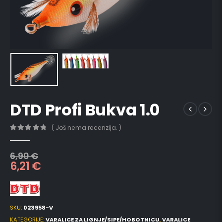
DTD Profi Bukva 1.0
( Još nema recenzija. )
0
out of 5
6,90
€
6,21
€
SKU:
023958-V
KATEGORIJE:
VARALICE ZA LIGNJE/SIPE/HOBOTNICU
,
VARALICE