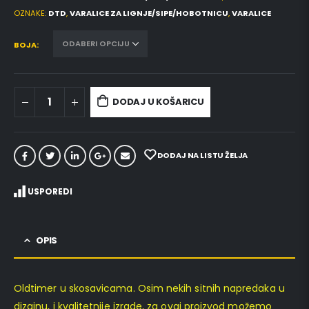
OZNAKE:
DTD
,
VARALICE ZA LIGNJE/SIPE/HOBOTNICU
,
VARALICE
BOJA
DODAJ U KOŠARICU
DODAJ NA LISTU ŽELJA
USPOREDI
OPIS
Oldtimer u skosavicama. Osim nekih sitnih napredaka u
dizajnu, i kvalitetnije izrade, za ovaj proizvod možemo