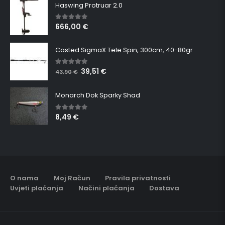
Haswing Protruar 2.0
666,00
€
5.00
out of 5
Casted SigmaX Tele Spin, 300cm, 40-80gr
39,51
€
5.00
out of 5
43,90
€
Monarch Dok Sparky Shad
8,49
€
5.00
out of 5
O nama
Moj Račun
Pravila privatnosti
Uvjeti plaćanja
Načini plaćanja
Dostava