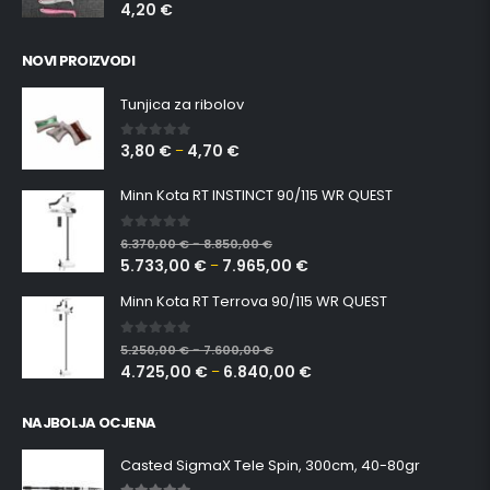
4,20
€
NOVI PROIZVODI
Tunjica za ribolov
3,80
€
4,70
€
0
out of 5
–
Minn Kota RT INSTINCT 90/115 WR QUEST
0
out of 5
6.370,00
€
8.850,00
€
–
5.733,00
€
7.965,00
€
–
Minn Kota RT Terrova 90/115 WR QUEST
0
out of 5
5.250,00
€
7.600,00
€
–
4.725,00
€
6.840,00
€
–
NAJBOLJA OCJENA
Casted SigmaX Tele Spin, 300cm, 40-80gr