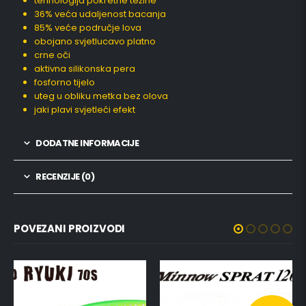
tehnologija pokretne težine
36% veća udaljenost bacanja
85% veće područje lova
obojano svjetlucavo platno
crne oči
aktivna silikonska pera
fosforno tijelo
uteg u obliku metka bez olova
jaki plavi svjetleći efekt
DODATNE INFORMACIJE
RECENZIJE (0)
POVEZANI PROIZVODI