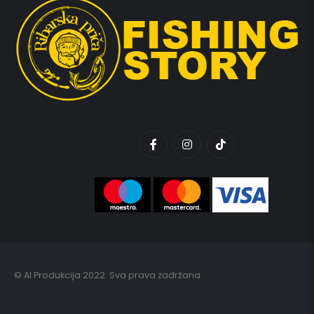
© AI Produkcija 2022. Sva prava zadržana.