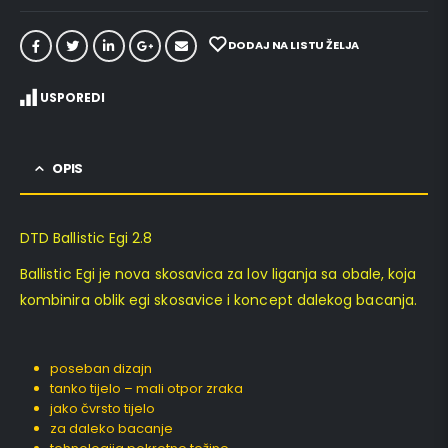
DODAJ NA LISTU ŽELJA
USPOREDI
OPIS
DTD Ballistic Egi 2.8
Ballistic Egi je nova skosavica za lov liganja sa obale, koja
kombinira oblik egi skosavice i koncept dalekog bacanja.
poseban dizajn
tanko tijelo – mali otpor zraka
jako čvrsto tijelo
za daleko bacanje