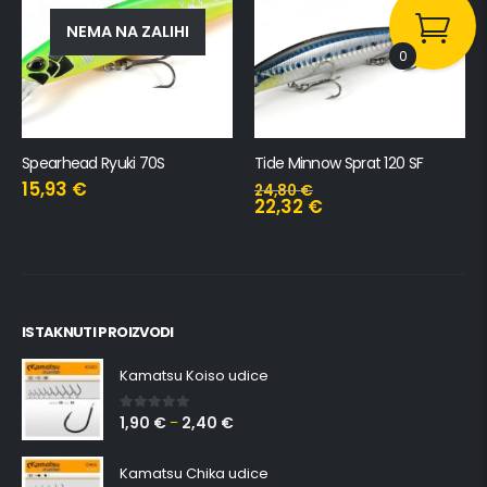
NEMA NA ZALIHI
0
Spearhead Ryuki 70S
Tide Minnow Sprat 120 SF
15,93
€
24,80
€
22,32
€
ISTAKNUTI PROIZVODI
Kamatsu Koiso udice
1,90
€
2,40
€
0
out of 5
–
Kamatsu Chika udice