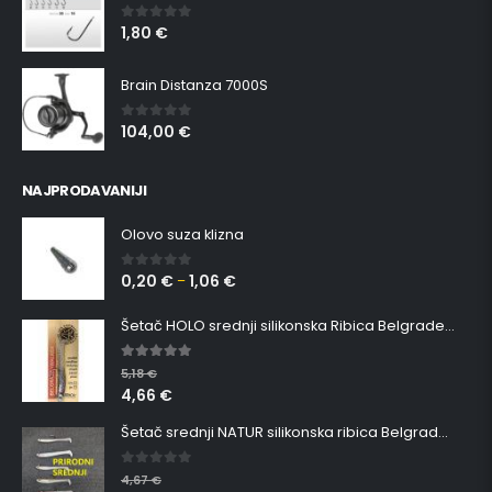
1,80
€
0
out of 5
Brain Distanza 7000S
104,00
€
0
out of 5
NAJPRODAVANIJI
Olovo suza klizna
0,20
€
1,06
€
0
out of 5
–
Šetač HOLO srednji silikonska Ribica Belgrade Walker
5.00
out of 5
5,18
€
4,66
€
Šetač srednji NATUR silikonska ribica Belgrade Walker
0
out of 5
4,67
€