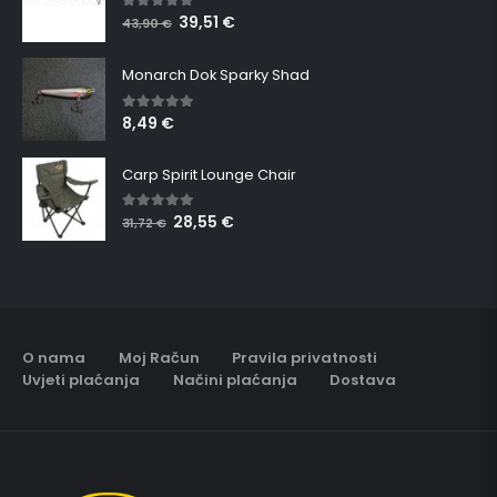
39,51
€
5.00
out of 5
43,90
€
Monarch Dok Sparky Shad
8,49
€
5.00
out of 5
Carp Spirit Lounge Chair
28,55
€
5.00
out of 5
31,72
€
O nama
Moj Račun
Pravila privatnosti
Uvjeti plaćanja
Načini plaćanja
Dostava