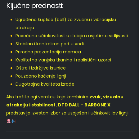
Ključne prednosti:
Ugrađena kuglica (ball) za zvučnu i vibracijsku
atrakciju
Povećana učinkovitost u slabijim uvjetima vidljivosti
Stabilan i kontroliran pad u vodi
Prirodna prezentacija mamca
Kvalitetna vanjska tkanina i realistični uzorci
Oštre i izdržljive krunice
Pouzdano kačenje lignji
Dugotrajna kvaliteta izrade
Ako tražite egi varalicu koja kombinira
zvuk, vizualnu
atrakciju i stabilnost
,
DTD BALL – BARBONE X
predstavlja izvrstan izbor za uspješan i učinkovit lov lignji