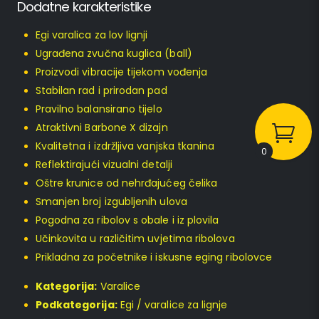
Dodatne karakteristike
Egi varalica za lov lignji
Ugrađena zvučna kuglica (ball)
Proizvodi vibracije tijekom vođenja
Stabilan rad i prirodan pad
Pravilno balansirano tijelo
Atraktivni Barbone X dizajn
Kvalitetna i izdržljiva vanjska tkanina
0
Reflektirajući vizualni detalji
Oštre krunice od nehrđajućeg čelika
Smanjen broj izgubljenih ulova
Pogodna za ribolov s obale i iz plovila
Učinkovita u različitim uvjetima ribolova
Prikladna za početnike i iskusne eging ribolovce
Kategorija:
Varalice
Podkategorija:
Egi / varalice za lignje