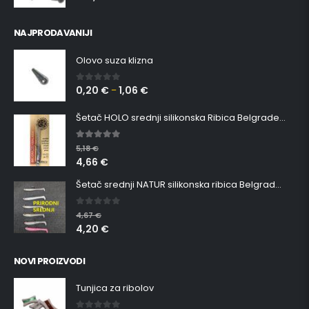
NAJPRODAVANIJI
Olovo suza klizna
0,20
€
1,06
€
0
out of 5
–
Šetač HOLO srednji silikonska Ribica Belgrade Walker
5.00
out of 5
5,18
€
4,66
€
Šetač srednji NATUR silikonska ribica Belgrade Walker
0
out of 5
4,67
€
4,20
€
NOVI PROIZVODI
Tunjica za ribolov