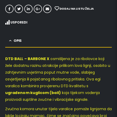
DODAJ NA LISTU ŽELJA
USPOREDI
OPIS
DTD BALL – BARBONE X
osmišljena je za ribolovce koji
žele dodatnu razinu atrakcije prilikom lova lignji, osobito u
zahtjevnim uvjetima poput mutne vode, slabijeg
osvjetljenja ili pojačanog ribolovnog pritiska. Ova egi
varalica kombinira provjerenu DTD kvalitetu s
ugrađenom kuglicom (ball)
koja tijekom vođenja
proizvodi suptilne zvučne i vibracijske signale.
Zvučna komora unutar tijela varalice pomaže lignjama da
lakše lociraju mamac, čime se značajno povećava broj