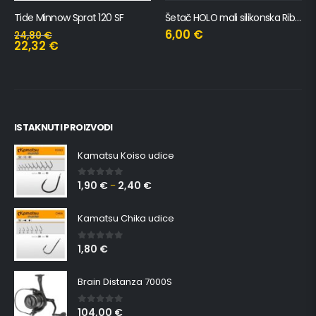
Tide Minnow Sprat 120 SF
Šetač HOLO mali silikonska Ribica Belgrade Walker
6,00
€
24,80
€
22,32
€
ISTAKNUTI PROIZVODI
Kamatsu Koiso udice
1,90
€
2,40
€
0
out of 5
–
Kamatsu Chika udice
1,80
€
0
out of 5
Brain Distanza 7000S
104,00
€
0
out of 5