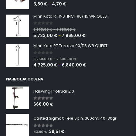
3,80
€
4,70
€
0
out of 5
–
Minn Kota RT INSTINCT 90/115 WR QUEST
0
out of 5
6.370,00
€
8.850,00
€
–
5.733,00
€
7.965,00
€
–
Minn Kota RT Terrova 90/115 WR QUEST
0
out of 5
5.250,00
€
7.600,00
€
–
4.725,00
€
6.840,00
€
–
NAJBOLJA OCJENA
Haswing Protruar 2.0
666,00
€
5.00
out of 5
Casted SigmaX Tele Spin, 300cm, 40-80gr
39,51
€
5.00
out of 5
43,90
€