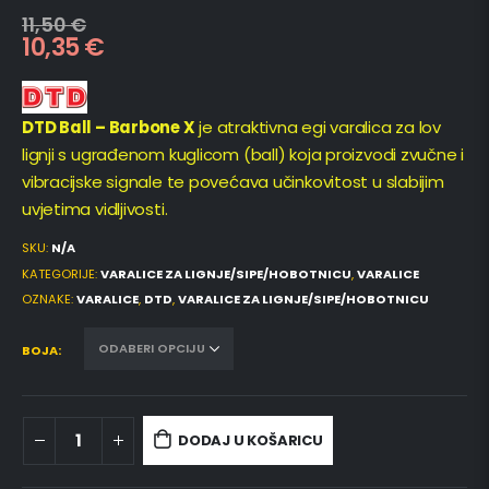
11,50
€
10,35
€
DTD Ball – Barbone X
je atraktivna egi varalica za lov
lignji s ugrađenom kuglicom (ball) koja proizvodi zvučne i
vibracijske signale te povećava učinkovitost u slabijim
uvjetima vidljivosti.
SKU:
N/A
KATEGORIJE:
VARALICE ZA LIGNJE/SIPE/HOBOTNICU
,
VARALICE
OZNAKE:
VARALICE
,
DTD
,
VARALICE ZA LIGNJE/SIPE/HOBOTNICU
BOJA
DODAJ U KOŠARICU