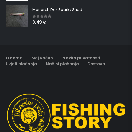
Monarch Dok Sparky Shad
8,49
€
5.00
out of 5
O nama
Moj Račun
Pravila privatnosti
Uvjeti plaćanja
Načini plaćanja
Dostava