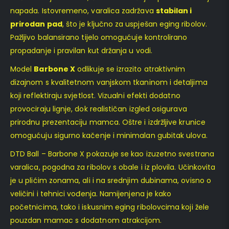
napada. Istovremeno, varalica zadržava
stabilan i
prirodan pad
, što je ključno za uspješan eging ribolov.
Pažljivo balansirano tijelo omogućuje kontrolirano
propadanje i pravilan kut držanja u vodi.
Model
Barbone X
odlikuje se izrazito atraktivnim
dizajnom s kvalitetnom vanjskom tkaninom i detaljima
koji reflektiraju svjetlost. Vizualni efekti dodatno
provociraju lignje, dok realističan izgled osigurava
prirodnu prezentaciju mamca. Oštre i izdržljive krunice
omogućuju sigurno kačenje i minimalan gubitak ulova.
DTD Ball – Barbone X pokazuje se kao izuzetno svestrana
varalica, pogodna za ribolov s obale i iz plovila. Učinkovita
je u plićim zonama, ali i na srednjim dubinama, ovisno o
veličini i tehnici vođenja. Namijenjena je kako
početnicima, tako i iskusnim eging ribolovcima koji žele
pouzdan mamac s dodatnom atrakcijom.