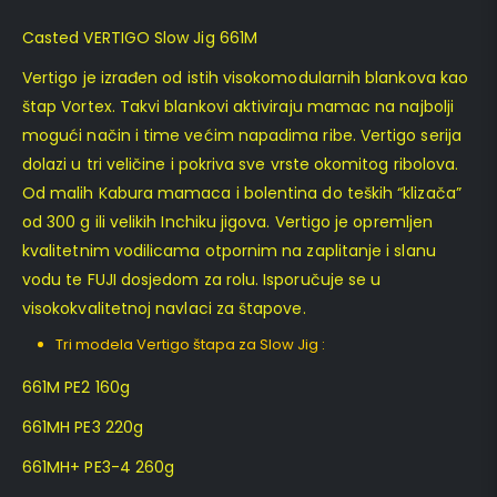
Casted VERTIGO Slow Jig 661M
Vertigo je izrađen od istih visokomodularnih blankova kao
štap Vortex. Takvi blankovi aktiviraju mamac na najbolji
mogući način i time većim napadima ribe. Vertigo serija
dolazi u tri veličine i pokriva sve vrste okomitog ribolova.
Od malih Kabura mamaca i bolentina do teških “klizača”
od 300 g ili velikih Inchiku jigova. Vertigo je opremljen
kvalitetnim vodilicama otpornim na zaplitanje i slanu
vodu te FUJI dosjedom za rolu. Isporučuje se u
visokokvalitetnoj navlaci za štapove.
Tri modela Vertigo štapa za Slow Jig :
661M PE2 160g
661MH PE3 220g
661MH+ PE3-4 260g