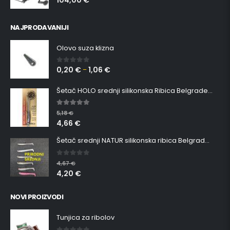
104,00
€
NAJPRODAVANIJI
Olovo suza klizna
0,20
€
1,06
€
0
out of 5
–
Šetač HOLO srednji silikonska Ribica Belgrade Walker
5.00
out of 5
5,18
€
4,66
€
Šetač srednji NATUR silikonska ribica Belgrade Walker
0
out of 5
4,67
€
4,20
€
NOVI PROIZVODI
Tunjica za ribolov