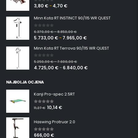
3,80
€
4,70
€
0
out of 5
–
Minn Kota RT INSTINCT 90/115 WR QUEST
0
out of 5
6.370,00
€
8.850,00
€
–
5.733,00
€
7.965,00
€
–
Minn Kota RT Terrova 90/115 WR QUEST
0
out of 5
5.250,00
€
7.600,00
€
–
4.725,00
€
6.840,00
€
–
NAJBOLJA OCJENA
Kanji Pro-spec 2.5RT
10,14
€
5.00
out of 5
11,27
€
Haswing Protruar 2.0
666,00
€
5.00
out of 5