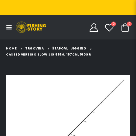
0
0
HOME
TRGOVINA
ŠTAPOVI
,
JIGGING
CASTED VERTIGO SLOW JIG 661M, 197CM, 160GR