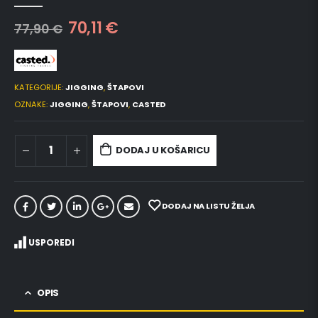
0
out of 5
70,11
€
77,90
€
KATEGORIJE:
JIGGING
,
ŠTAPOVI
OZNAKE:
JIGGING
,
ŠTAPOVI
,
CASTED
DODAJ U KOŠARICU
DODAJ NA LISTU ŽELJA
USPOREDI
OPIS