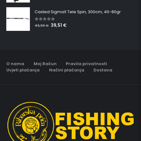
Casted SigmaX Tele Spin, 300cm, 40-80gr
39,51
€
5.00
out of 5
43,90
€
O nama
Moj Račun
Pravila privatnosti
Uvjeti plaćanja
Načini plaćanja
Dostava