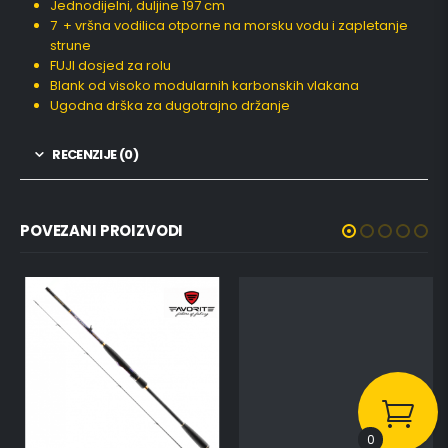
Jednodijelni, duljine 197 cm
7 + vršna vodilica otporne na morsku vodu i zapletanje
strune
FUJI dosjed za rolu
Blank od visoko modularnih karbonskih vlakana
Ugodna drška za dugotrajno držanje
RECENZIJE (0)
POVEZANI PROIZVODI
0