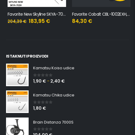
Favorite New Skyline SKYA-702H, 2.13m, 15-45g
Favorite Cobalt CBL-1002EXH, 3m, 30-80g
183,95
€
84,30
€
204,39
€
ISTAKNUTI PROIZVODI
Kamatsu Koiso udice
1,90
€
2,40
€
0
out of 5
–
Kamatsu Chika udice
1,80
€
0
out of 5
Brain Distanza 7000S
0
out of 5