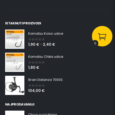
ISTAKNUTI PROIZVODI
Kamatsu Koiso udice
0
1,90
€
2,40
€
0
out of 5
–
Kamatsu Chika udice
1,80
€
0
out of 5
Brain Distanza 7000S
104,00
€
0
out of 5
NAJPRODAVANIJI
Olovo suza klizna