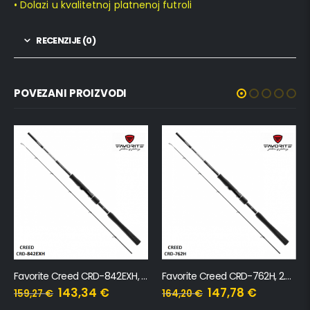
• Dolazi u kvalitetnoj platnenoj futroli
RECENZIJE (0)
POVEZANI PROIZVODI
Favorite Creed CRD-842EXH, 2.54m, 20-80g
Favorite Creed CRD-762H, 2.29m, 16-56g
143,34
€
147,78
€
159,27
€
164,20
€