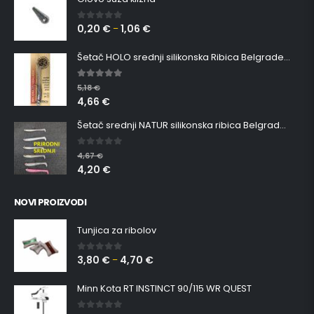
0,20
€
1,06
€
0
out of 5
–
Šetač HOLO srednji silikonska Ribica Belgrade Walker
5.00
out of 5
5,18
€
4,66
€
Šetač srednji NATUR silikonska ribica Belgrade Walker
0
out of 5
4,67
€
4,20
€
NOVI PROIZVODI
Tunjica za ribolov
3,80
€
4,70
€
0
out of 5
–
Minn Kota RT INSTINCT 90/115 WR QUEST