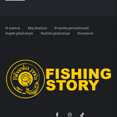
O nama
Moj Račun
Pravila privatnosti
Uvjeti plaćanja
Načini plaćanja
Dostava