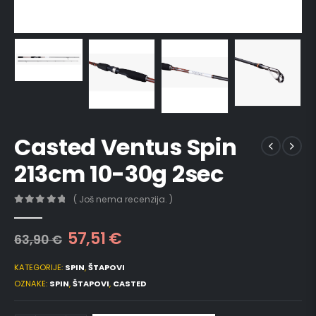
Casted Ventus Spin
213cm 10-30g 2sec
( Još nema recenzija. )
0
out of 5
57,51
€
63,90
€
KATEGORIJE:
SPIN
,
ŠTAPOVI
OZNAKE:
SPIN
,
ŠTAPOVI
,
CASTED