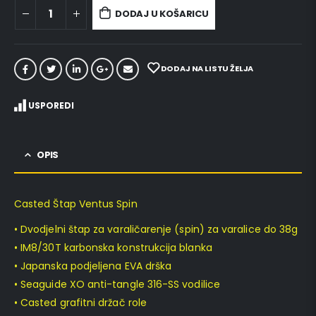
DODAJ U KOŠARICU
DODAJ NA LISTU ŽELJA
USPOREDI
OPIS
Casted Štap Ventus Spin
• Dvodjelni štap za varaličarenje (spin) za varalice do 38g
• IM8/30T karbonska konstrukcija blanka
• Japanska podjeljena EVA drška
• Seaguide XO anti-tangle 316-SS vodilice
• Casted grafitni držač role