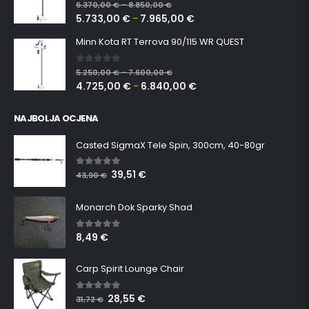
0
out of 5
6.370,00
€
8.850,00
€
–
5.733,00
€
7.965,00
€
–
Minn Kota RT Terrova 90/115 WR QUEST
0
out of 5
5.250,00
€
7.600,00
€
–
4.725,00
€
6.840,00
€
–
NAJBOLJA OCJENA
Casted SigmaX Tele Spin, 300cm, 40-80gr
39,51
€
5.00
out of 5
43,90
€
Monarch Dok Sparky Shad
8,49
€
5.00
out of 5
Carp Spirit Lounge Chair
28,55
€
5.00
out of 5
31,72
€