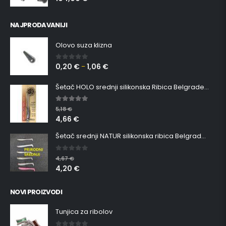
NAJPRODAVANIJI
Olovo suza klizna
0,20
€
1,06
€
0
out of 5
–
Šetač HOLO srednji silikonska Ribica Belgrade Walker
5.00
out of 5
5,18
€
4,66
€
Šetač srednji NATUR silikonska ribica Belgrade Walker
0
out of 5
4,67
€
4,20
€
NOVI PROIZVODI
Tunjica za ribolov