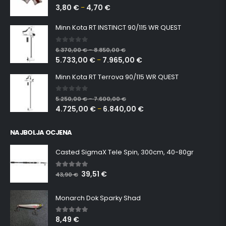
3,80
€
4,70
€
0
out of 5
–
Minn Kota RT INSTINCT 90/115 WR QUEST
0
out of 5
6.370,00
€
8.850,00
€
–
5.733,00
€
7.965,00
€
–
Minn Kota RT Terrova 90/115 WR QUEST
0
out of 5
5.250,00
€
7.600,00
€
–
4.725,00
€
6.840,00
€
–
NAJBOLJA OCJENA
Casted SigmaX Tele Spin, 300cm, 40-80gr
39,51
€
5.00
out of 5
43,90
€
Monarch Dok Sparky Shad
8,49
€
5.00
out of 5