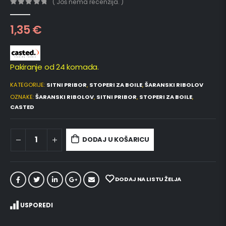
( Još nema recenzija. )
0
out of 5
1,35
€
Pakiranje od 24 komada.
KATEGORIJE:
SITNI PRIBOR
,
STOPERI ZA BOILE
,
ŠARANSKI RIBOLOV
OZNAKE:
ŠARANSKI RIBOLOV
,
SITNI PRIBOR
,
STOPERI ZA BOILE
,
CASTED
DODAJ U KOŠARICU
DODAJ NA LISTU ŽELJA
USPOREDI