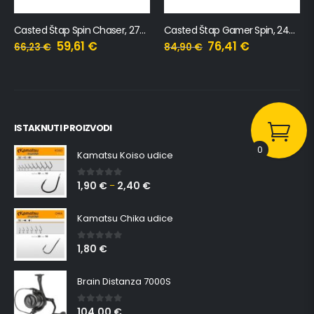
Casted Štap Gamer Spin, 248cm, 5-28gr, 2 sekcije
Casted Podmetač Glava Najlonska Mreža 40X50cm
76,41
€
11,41
€
84,90
€
ISTAKNUTI PROIZVODI
0
Kamatsu Koiso udice
1,90
€
2,40
€
0
out of 5
–
Kamatsu Chika udice
1,80
€
0
out of 5
Brain Distanza 7000S
104,00
€
0
out of 5