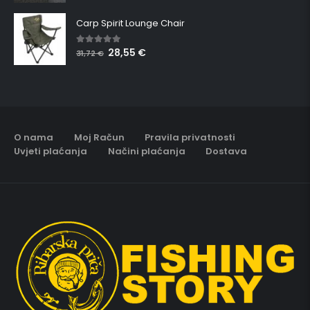
Carp Spirit Lounge Chair
28,55
€
5.00
out of 5
31,72
€
O nama
Moj Račun
Pravila privatnosti
Uvjeti plaćanja
Načini plaćanja
Dostava