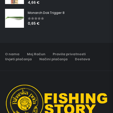
4,66
€
Monarch Dok Trigger 8
0,65
€
5.00
out of 5
O nama
Moj Račun
Pravila privatnosti
Uvjeti plaćanja
Načini plaćanja
Dostava