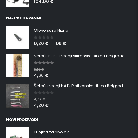
104,00
€
0
out of 5
NAJPRODAVANIJI
Olovo suza klizna
0,20
€
1,06
€
0
out of 5
–
Šetač HOLO srednji silikonska Ribica Belgrade Walker
5.00
out of 5
5,18
€
4,66
€
Šetač srednji NATUR silikonska ribica Belgrade Walker
0
out of 5
4,67
€
4,20
€
NOVI PROIZVODI
Tunjica za ribolov