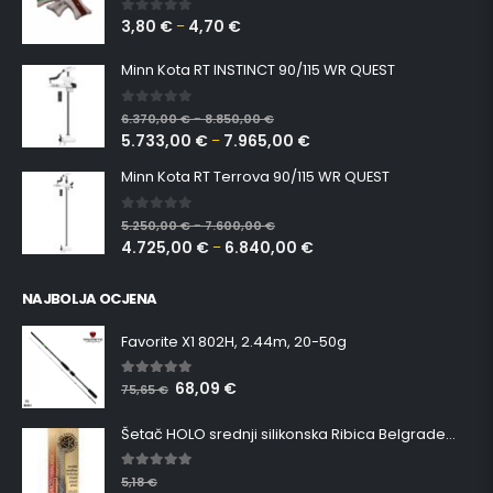
3,80
€
4,70
€
0
out of 5
–
Minn Kota RT INSTINCT 90/115 WR QUEST
0
out of 5
6.370,00
€
8.850,00
€
–
5.733,00
€
7.965,00
€
–
Minn Kota RT Terrova 90/115 WR QUEST
0
out of 5
5.250,00
€
7.600,00
€
–
4.725,00
€
6.840,00
€
–
NAJBOLJA OCJENA
Favorite X1 802H, 2.44m, 20-50g
68,09
€
5.00
out of 5
75,65
€
Šetač HOLO srednji silikonska Ribica Belgrade Walker
5.00
out of 5
5,18
€