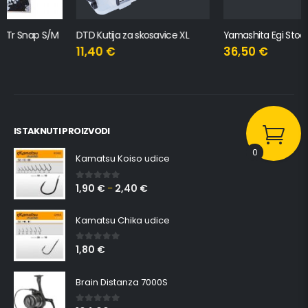
DTD Kutija za skosavice XL
Yamashita Egi Stocker S
11,40
€
36,50
€
ISTAKNUTI PROIZVODI
0
Kamatsu Koiso udice
1,90
€
2,40
€
0
out of 5
–
Kamatsu Chika udice
1,80
€
0
out of 5
Brain Distanza 7000S