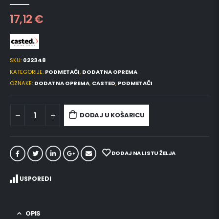
0
out of 5
17,12
€
SKU:
022348
KATEGORIJE:
PODMETAČI
,
DODATNA OPREMA
OZNAKE:
DODATNA OPREMA
,
CASTED
,
PODMETAČI
DODAJ U KOŠARICU
DODAJ NA LISTU ŽELJA
USPOREDI
OPIS