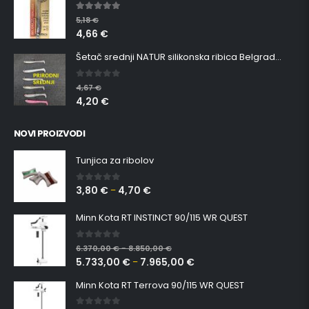
5.00
out of 5
5,18
€
4,66
€
Šetač srednji NATUR silikonska ribica Belgrade Walker
0
out of 5
4,67
€
4,20
€
NOVI PROIZVODI
Tunjica za ribolov
3,80
€
4,70
€
0
out of 5
–
Minn Kota RT INSTINCT 90/115 WR QUEST
0
out of 5
6.370,00
€
8.850,00
€
–
5.733,00
€
7.965,00
€
–
Minn Kota RT Terrova 90/115 WR QUEST