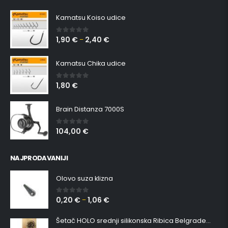
Kamatsu Koiso udice
1,90
€
2,40
€
0
out of 5
–
Kamatsu Chika udice
1,80
€
0
out of 5
Brain Distanza 7000S
104,00
€
0
out of 5
NAJPRODAVANIJI
Olovo suza klizna
0,20
€
1,06
€
0
out of 5
–
Šetač HOLO srednji silikonska Ribica Belgrade Walker