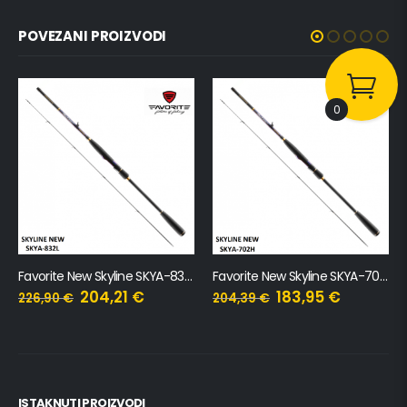
POVEZANI PROIZVODI
0
Favorite New Skyline SKYA-832L, 2.51m, 3-14g
Favorite New Skyline SKYA-702H, 2.13m, 15-45g
204,21
€
183,95
€
226,90
€
204,39
€
ISTAKNUTI PROIZVODI