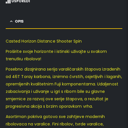
USPOREDI
OPIS
Casted Horizon Distance Shooter Spin
Proširite svoje horizonte i istinski uživajte u svakom
trenutku ribolova!
Posebno dizajnirana serija varaličarskih štapova izrađenih
od 46T Toray karbona, iznimno čvrstih, osjetljivih i laganih,
opremljenih kvalitetnim Fuji komponentama. Udaljenost
zabacivanja i uživanje u igri s ribom bile su glavne
smjernice za razvoj ove serije štapova, a rezultat je
progresivna akcija s brzim oporavkom vrha.
Asortiman pokriva gotovo sve zahtjeve modernih
ribolovaca na varalice. Fini ribolov, tvrde varalice,