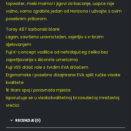
topwater, meki mamci i jigovi za bacanje, uopće nije
važno, samo zgrabite jedan od Horizona i uživajte s ovim
posebnim priborom.
Toray 46T karbonski blank
Lagan, savršeno uravnotežen, osjetljiv s x-brzim
djelovanjem
Fuji K-concept vodilice od nehrđajućeg čelika bez
zapetljavanja s Alconite umetcima
Fuji VSS držač role s tvrdim EVA držačem
Ergonomske i posebno dizajnirane EVA split ručke visoke
kvalitete
1K tkani spoj i poravnata mjesta
Isporučuje se u visokokvalitetnoj brzosušećoj mrežastoj
vrećici
RECENZIJE (0)