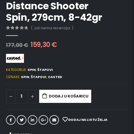
Distance Shooter
Spin, 279cm, 8-42gr
( Još nema recenzija. )
0
out of 5
159,30
€
177,00
€
KATEGORIJE:
SPIN
,
ŠTAPOVI
OZNAKE:
SPIN
,
ŠTAPOVI
,
CASTED
DODAJ U KOŠARICU
DODAJ NA LISTU ŽELJA