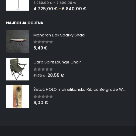
0
out of 5
5.250,00
€
7.600,00
€
–
4.725,00
€
6.840,00
€
–
NAJBOLJA OCJENA
Monarch Dok Sparky Shad
8,49
€
5.00
out of 5
Carp Spirit Lounge Chair
28,55
€
5.00
out of 5
31,72
€
Šetač HOLO mali silikonska Ribica Belgrade Walker
6,00
€
5.00
out of 5