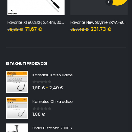
0
Favorite X1 802EXH, 2.44m, 30-80g
Favorite New Skyline SKYA-902H, 2.70m, 25-65g
71,67
€
231,73
€
79,63
€
257,48
€
ISTAKNUTI PROIZVODI
Kamatsu Koiso udice
1,90
€
2,40
€
0
out of 5
–
Kamatsu Chika udice
1,80
€
0
out of 5
Brain Distanza 7000S