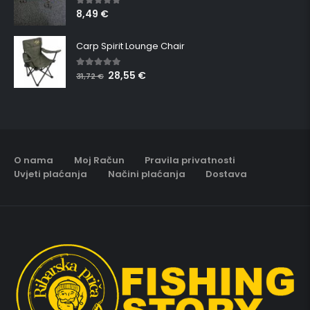
8,49
€
5.00
out of 5
Carp Spirit Lounge Chair
28,55
€
5.00
out of 5
31,72
€
O nama
Moj Račun
Pravila privatnosti
Uvjeti plaćanja
Načini plaćanja
Dostava