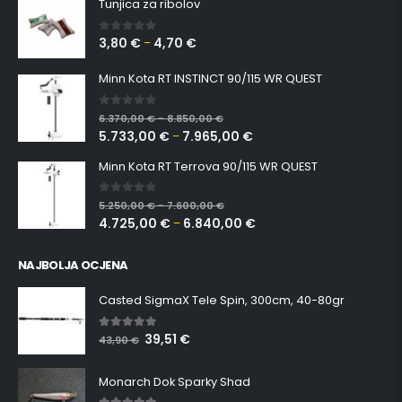
Tunjica za ribolov
3,80
€
4,70
€
0
out of 5
–
Minn Kota RT INSTINCT 90/115 WR QUEST
0
out of 5
6.370,00
€
8.850,00
€
–
5.733,00
€
7.965,00
€
–
Minn Kota RT Terrova 90/115 WR QUEST
0
out of 5
5.250,00
€
7.600,00
€
–
4.725,00
€
6.840,00
€
–
NAJBOLJA OCJENA
Casted SigmaX Tele Spin, 300cm, 40-80gr
39,51
€
5.00
out of 5
43,90
€
Monarch Dok Sparky Shad