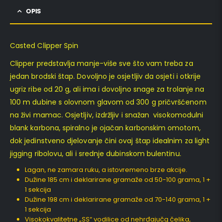
OPIS
Casted Clipper Spin
Clipper predstavlja manje-više sve što vam treba za
jedan brodski štap. Dovoljno je osjetljiv da osjeti i otkrije
ugriz ribe od 20 g, ali ima i dovoljno snage za trolanje na
100 m dubine s olovnom glavom od 300 g pričvršćenom
na živi mamac. Osjetljiv, izdržljiv i snažan visokomodulni
blank karbona, spiralno je ojačan karbonskim omotom,
dok jedinstveno djelovanje čini ovaj štap idealnim za light
jigging ribolovu, ali i srednje dubinskom bulentinu.
Lagan, ne zamara ruku, a istovremeno brze akcije.
Dužine 185 cm i deklarirane gramaže od 50-100 grama, 1 +
1 sekcija
Dužine 198 cm i deklarirane gramaže od 70-140 grama, 1 +
1 sekcija
Visokokvalitetne „SS“ vodilice od nehrđajučg čelika,