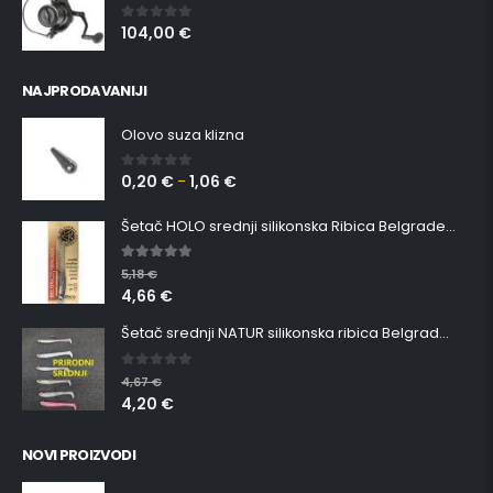
104,00
€
0
out of 5
NAJPRODAVANIJI
Olovo suza klizna
0,20
€
1,06
€
0
out of 5
–
Šetač HOLO srednji silikonska Ribica Belgrade Walker
5.00
out of 5
5,18
€
4,66
€
Šetač srednji NATUR silikonska ribica Belgrade Walker
0
out of 5
4,67
€
4,20
€
NOVI PROIZVODI