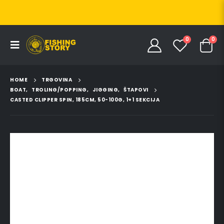
0
0
HOME
TRGOVINA
BOAT
,
TROLING/POPPING
,
JIGGING
,
ŠTAPOVI
CASTED CLIPPER SPIN, 185CM, 50-100G, 1+1 SEKCIJA