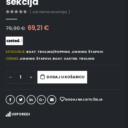
sekcija
( Još nema recenzija. )
0
out of 5
69,21
€
76,90
€
KATEGORIJE:
BOAT
,
TROLING/POPPING
,
JIGGING
,
ŠTAPOVI
OZNAKE
JIGGING
,
ŠTAPOVI
,
BOAT
,
CASTED
,
TROLING
DODAJ U KOŠARICU
DODAJ NA LISTU ŽELJA
USPOREDI