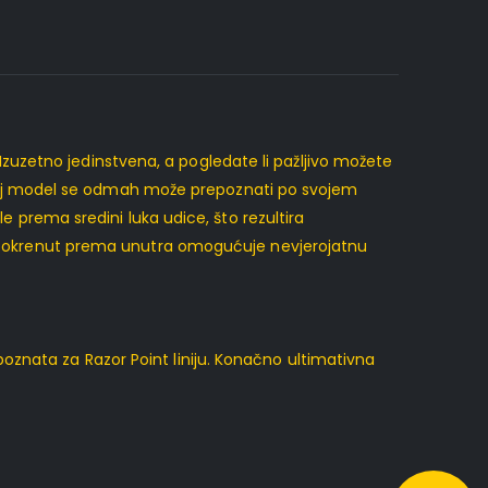
 Izuzetno jedinstvena, a pogledate li pažljivo možete
 Ovaj model se odmah može prepoznati po svojem
 prema sredini luka udice, što rezultira
ce okrenut prema unutra omogućuje nevjerojatnu
poznata za Razor Point liniju. Konačno ultimativna