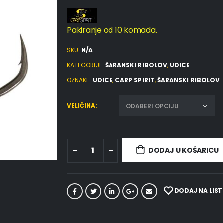
Pakiranje od 10 komada.
SKU:
N/A
KATEGORIJE:
ŠARANSKI RIBOLOV
,
UDICE
OZNAKE:
UDICE
,
CARP SPIRIT
,
ŠARANSKI RIBOLOV
VELIČINA
DODAJ U KOŠARICU
DODAJ NA LIST