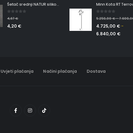
Šetač srednji NATUR silikonska ribica Belgrade Walker
0
out of 5
0
out of 5
4,67
€
5.250,00
€
7.600,
–
4,20
€
4.725,00
€
–
6.840,00
€
Uvjeti plaćanja
Načini plaćanja
Dostava