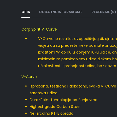
OPIS
DODATNE INFORMACIJE
RECENZIJE (0)
Carp Spirit V-Curve
V-Curve je rezultat dvogodišnjeg dizajna, ra
vidjeti da su preuzete neke poznate znača
izrazitom ‘V’ obliku u donjem luku udice, o
minimalnim pomicanjem udice tijekom borb
učinkovitost i probojnost udica, bez obzira n
V-Curve
Isprobana, testirana i dokazana, svaka V-Curve u
šaranska udica !
Dura-Point tehnologija brušenja vrha.
Highest grade Carbon Steel.
Ne-zrcalna PTFE obrada.