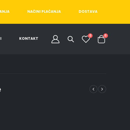
ĆANJA
NAČINI PLAĆANJA
DOSTAVA
0
0
I
KONTAKT
e