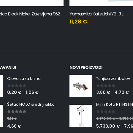
Maruto Udica Black Nickel Zakrivljena 9624BN
Yamashita Katsuichi YB-3 L
11,28
€
AVANIJI
NOVI PROIZVODI
Olovo suza klizna
Tunjica za ribolov
0
out of 5
0
out of 5
0,20
€
1,06
€
3,80
€
4,70
€
–
–
Šetač HOLO srednji silikonska Ribica Belgrade Walker
5.00
out of 5
0
out of 5
5,18
€
6.370,00
€
8.850,
–
4,66
€
5.733,00
€
7.9
–