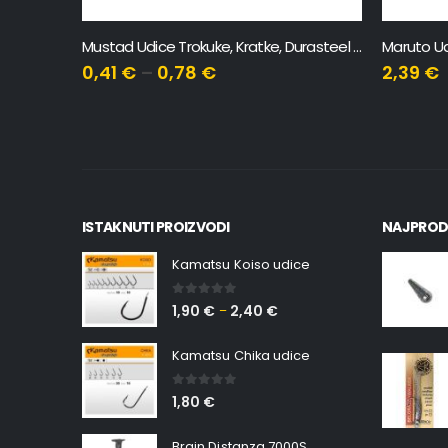
Mustad Udice Trokuke, Kratke, Durasteel 2x
0,41
€
–
0,78
€
2,39
€
ISTAKNUTI PROIZVODI
NAJPROD
Kamatsu Koiso udice
0
out of 5
1,90
€
2,40
€
–
Kamatsu Chika udice
0
out of 5
1,80
€
Brain Distanza 7000S