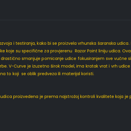
zvoja i testiranja, kako bi se proizvela vrhunska šaranska udica.
jke koje su specifične za provjerenu Razor Point liniju udica.
n drastično smanjuje pomicanje udice fokusiranjem sve vučne sile
e. V-Curve je izuzetno širok model, ima kratak vrat i vrh udi
a to koji se oblik predveza ili materijal koristi.
dica proizvedena je prema najstrožoj kontroli kvalitete koja je 