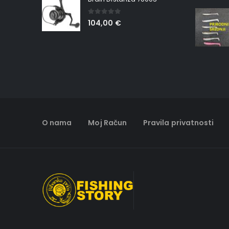
0
out of 5
104,00
€
O nama
Moj Račun
Pravila privatnosti