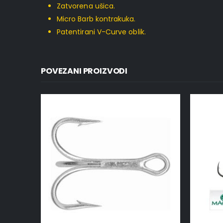
Zatvorena ušica.
Micro Barb kontrakuka.
Patentirani V-Curve oblik.
POVEZANI PROIZVODI