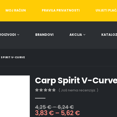
MOJ RAČUN
PRAVILA PRIVATNOSTI
UVJETI PLA
ROIZVODI
BRANDOVI
AKCIJA
KATALOZ
 SPIRIT V-CURVE
Carp Spirit V-Curv
( Još nema recenzija. )
0
out of 5
4,25
€
–
6,24
€
3,83
€
–
5,62
€