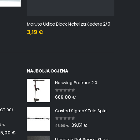
Udica Su
2,79
€
Maruto Udica Black Nickel za Kedere 2/0
3,19
€
NAJBOLJA OCJENA
Haswing Protruar 2.0
5.00
out of 5
666,00
€
Minn Kota RT INSTINCT 90/115 WR QUEST
Casted SigmaX Tele Spin, 300cm, 40-80gr
5.00
out of 5
00
€
39,51
€
43,90
€
65,00
€
Monarch Dok Sparky Shad