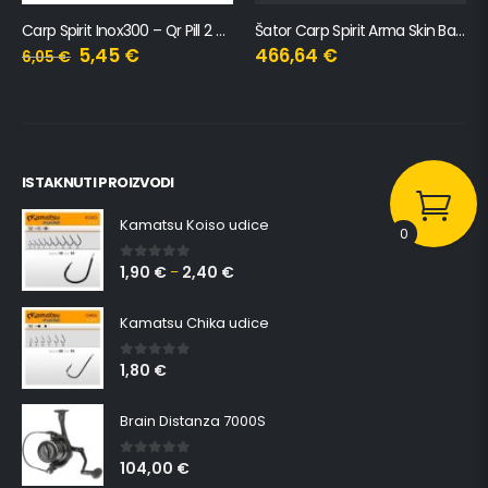
Carp Spirit Inox300 – Qr Pill 2 Pack
Šator Carp Spirit Arma Skin Baby Dolmen
5,45
€
466,64
€
6,05
€
ISTAKNUTI PROIZVODI
Kamatsu Koiso udice
0
1,90
€
2,40
€
0
out of 5
–
Kamatsu Chika udice
1,80
€
0
out of 5
Brain Distanza 7000S
104,00
€
0
out of 5