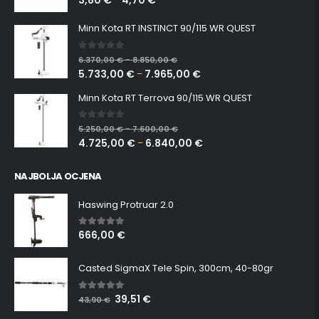
3,80
€
4,70
€
Minn Kota RT INSTINCT 90/115 WR QUEST
0
out of 5
6.370,00
€
8.850,00
€
–
5.733,00
€
7.965,00
€
–
Minn Kota RT Terrova 90/115 WR QUEST
0
out of 5
5.250,00
€
7.600,00
€
–
4.725,00
€
6.840,00
€
–
NAJBOLJA OCJENA
Haswing Protruar 2.0
666,00
€
5.00
out of 5
Casted SigmaX Tele Spin, 300cm, 40-80gr
39,51
€
5.00
out of 5
43,90
€