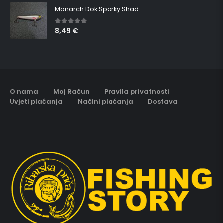
Monarch Dok Sparky Shad
8,49
€
5.00
out of 5
O nama
Moj Račun
Pravila privatnosti
Uvjeti plaćanja
Načini plaćanja
Dostava