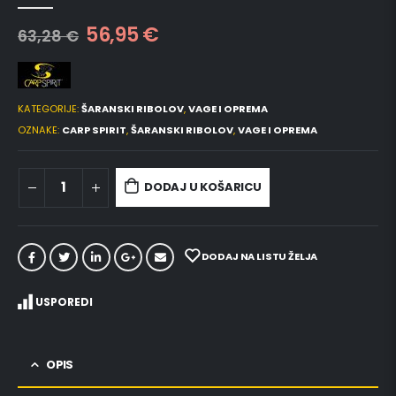
0
out of 5
56,95
€
63,28
€
KATEGORIJE:
ŠARANSKI RIBOLOV
,
VAGE I OPREMA
OZNAKE:
CARP SPIRIT
,
ŠARANSKI RIBOLOV
,
VAGE I OPREMA
DODAJ U KOŠARICU
DODAJ NA LISTU ŽELJA
USPOREDI
OPIS