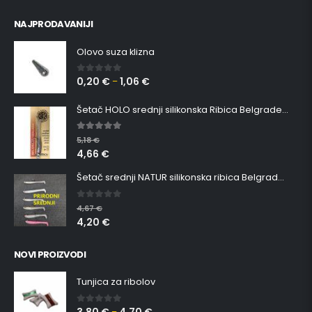
NAJPRODAVANIJI
Olovo suza klizna
0,20
€
1,06
€
0
out of 5
–
Šetač HOLO srednji silikonska Ribica Belgrade Walker
5.00
out of 5
5,18
€
4,66
€
Šetač srednji NATUR silikonska ribica Belgrade Walker
0
out of 5
4,67
€
4,20
€
NOVI PROIZVODI
Tunjica za ribolov
0
out of 5
–