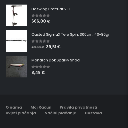
Haswing Protruar 2.0
666,00
€
5.00
out of 5
Casted SigmaX Tele Spin, 300cm, 40-80gr
39,51
€
5.00
out of 5
43,90
€
Monarch Dok Sparky Shad
8,49
€
5.00
out of 5
O nama
Moj Račun
Pravila privatnosti
Uvjeti plaćanja
Načini plaćanja
Dostava