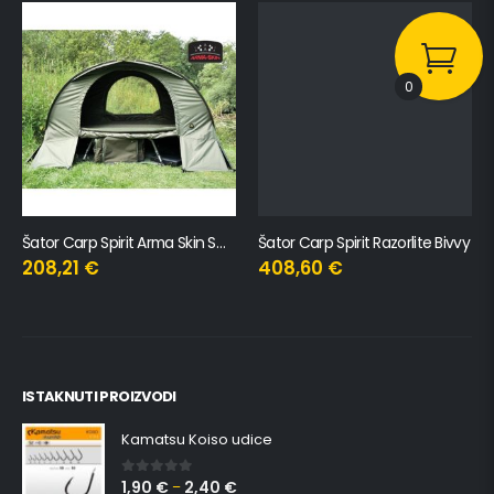
0
Šator Carp Spirit Arma Skin SCS+
Šator Carp Spirit Razorlite Bivvy
208,21
€
408,60
€
ISTAKNUTI PROIZVODI
Kamatsu Koiso udice
1,90
€
2,40
€
0
out of 5
–