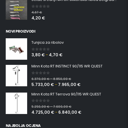
0
out of 5
4,67
€
4,20
€
NOVI PROIZVODI
Tunjica za ribolov
3,80
€
4,70
€
0
out of 5
–
Minn Kota RT INSTINCT 90/115 WR QUEST
0
out of 5
6.370,00
€
8.850,00
€
–
5.733,00
€
7.965,00
€
–
Minn Kota RT Terrova 90/115 WR QUEST
0
out of 5
5.250,00
€
7.600,00
€
–
4.725,00
€
6.840,00
€
–
NAJBOLJA OCJENA