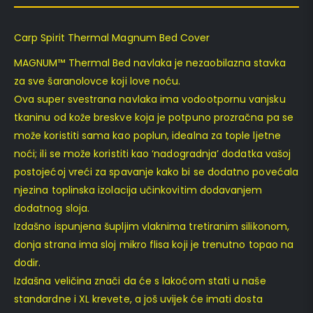
Carp Spirit Thermal Magnum Bed Cover
MAGNUM™ Thermal Bed navlaka je nezaobilazna stavka
za sve šaranolovce koji love noću.
Ova super svestrana navlaka ima vodootpornu vanjsku
tkaninu od kože breskve koja je potpuno prozračna pa se
može koristiti sama kao poplun, idealna za tople ljetne
noći; ili se može koristiti kao ‘nadogradnja’ dodatka vašoj
postojećoj vreći za spavanje kako bi se dodatno povećala
njezina toplinska izolacija učinkovitim dodavanjem
dodatnog sloja.
Izdašno ispunjena šupljim vlaknima tretiranim silikonom,
donja strana ima sloj mikro flisa koji je trenutno topao na
dodir.
Izdašna veličina znači da će s lakoćom stati u naše
standardne i XL krevete, a još uvijek će imati dosta