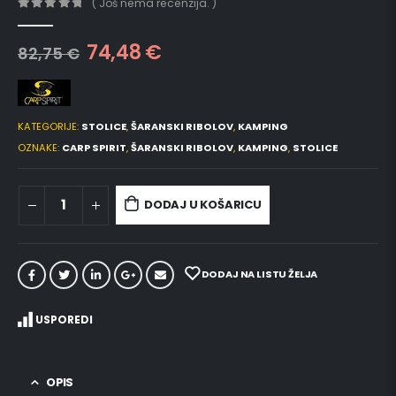
( Još nema recenzija. )
0
out of 5
74,48
€
82,75
€
KATEGORIJE:
STOLICE
,
ŠARANSKI RIBOLOV
,
KAMPING
OZNAKE:
CARP SPIRIT
,
ŠARANSKI RIBOLOV
,
KAMPING
,
STOLICE
DODAJ U KOŠARICU
DODAJ NA LISTU ŽELJA
USPOREDI
OPIS