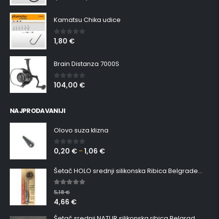
Kamatsu Chika udice
1,80
€
0
out of 5
Brain Distanza 7000S
104,00
€
0
out of 5
NAJPRODAVANIJI
Olovo suza klizna
0,20
€
1,06
€
0
out of 5
–
Šetač HOLO srednji silikonska Ribica Belgrade Walker
5.00
out of 5
5,18
€
4,66
€
Šetač srednji NATUR silikonska ribica Belgrade Walker