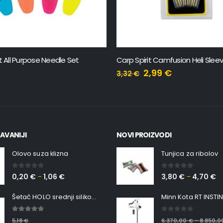
it All Purpose Needle Set
€
2,99
€
3,32
€
AVANIJI
NOVI PROIZVODI
Olovo suza klizna
Tunjica za ribolov
0
out of 5
0
out of 5
0,20
€
1,06
€
3,80
€
4,70
€
–
–
Šetač HOLO srednji silikonska Ribica Belgrade Walker
5.00
out of 5
0
out of 5
5,18
€
6.370,00
€
8.850,
–