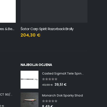
Carp Spirit Camfusion Heli Sleeves & Beads
Šator Carp Spirit Razorback Brolly
Casted In
204,30
€
4,38
€
NAJBOLJA OCJENA
Casted SigmaX Tele Spin, 300cm, 40-80gr
5.00
out of 5
39,51
€
43,90
€
Minn Kota RT INSTINCT 90/115 WR QUEST
Monarch Dok Sparky Shad
5.00
out of 5
00
€
8,49
€