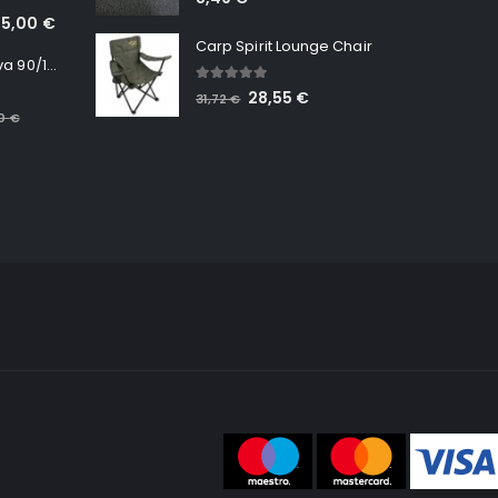
65,00
€
Carp Spirit Lounge Chair
Minn Kota RT Terrova 90/115 WR QUEST
5.00
out of 5
28,55
€
31,72
€
00
€