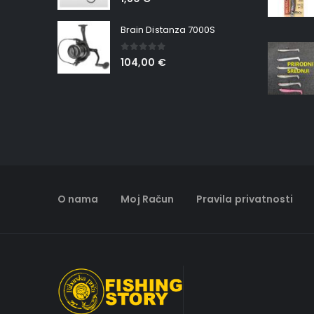
Brain Distanza 7000S
0
out of 5
104,00
€
O nama
Moj Račun
Pravila privatnosti