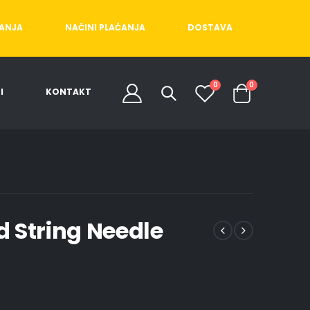
ĆANJA
NAČINI PLAĆANJA
DOSTAVA
0
0
I
KONTAKT
nd String Needle