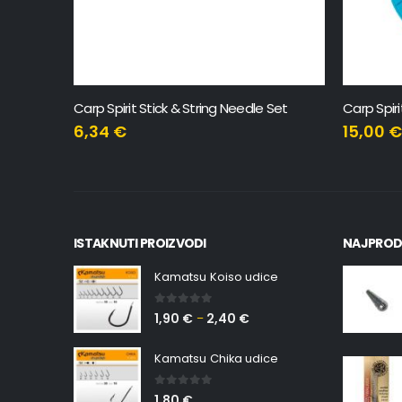
Carp Spirit Stick & String Needle Set
Carp Spir
6,34
€
15,00
ISTAKNUTI PROIZVODI
NAJPROD
Kamatsu Koiso udice
0
out of 5
1,90
€
2,40
€
–
Kamatsu Chika udice
0
out of 5
1,80
€