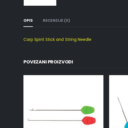
OPIS
RECENZIJE (0)
Carp Spirit Stick and String Needle
POVEZANI PROIZVODI