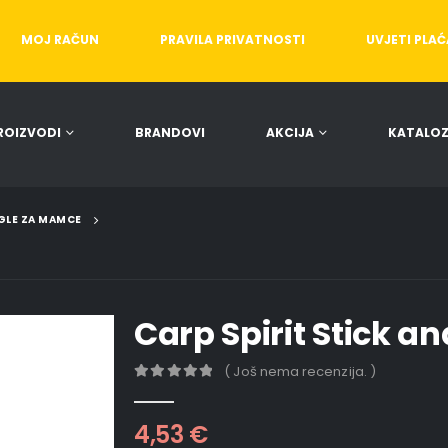
MOJ RAČUN
PRAVILA PRIVATNOSTI
UVJETI PLA
ROIZVODI
BRANDOVI
AKCIJA
KATALOZ
GLE ZA MAMCE
Carp Spirit Stick a
( Još nema recenzija. )
0
out of 5
4,53
€