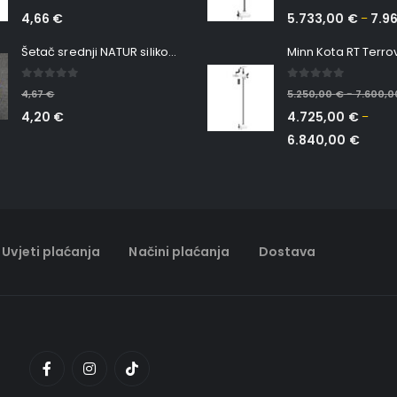
4,66
€
5.733,00
€
7.9
–
Šetač srednji NATUR silikonska ribica Belgrade Walker
0
out of 5
0
out of 5
4,67
€
5.250,00
€
7.600,
–
4,20
€
4.725,00
€
–
6.840,00
€
Uvjeti plaćanja
Načini plaćanja
Dostava