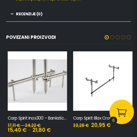
RECENZIJE (0)
POVEZANI PROIZVODI
Carp Spirit Inox300 – Bankstick Stabilisator
Carp Spirit Blax Cross Bar Solid Stick
0
20,95
€
17,11
€
–
24,22
€
23,28
€
15,40
€
–
21,80
€