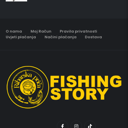
O nama
Moj Račun
Pravila privatnosti
Uvjeti plaćanja
Načini plaćanja
Dostava