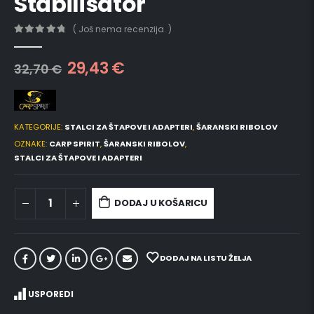
Stabilisator
( Još nema recenzija. )
0
out of 5
29,43
€
32,70
€
KATEGORIJE:
STALCI ZA ŠTAPOVE I ADAPTERI
,
ŠARANSKI RIBOLOV
OZNAKE:
CARP SPIRIT
,
ŠARANSKI RIBOLOV
,
STALCI ZA ŠTAPOVE I ADAPTERI
DODAJ U KOŠARICU
DODAJ NA LISTU ŽELJA
USPOREDI