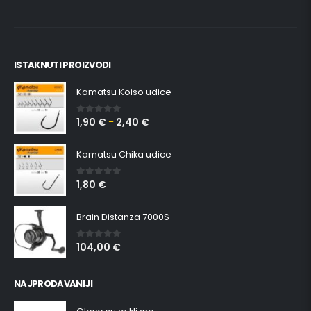
ISTAKNUTI PROIZVODI
Kamatsu Koiso udice
1,90
€
2,40
€
0
out of 5
–
Kamatsu Chika udice
1,80
€
0
out of 5
Brain Distanza 7000S
104,00
€
0
out of 5
NAJPRODAVANIJI