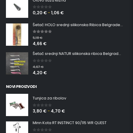
Olovo suza klizna
0,20
€
1,06
€
0
out of 5
–
Šetač HOLO srednji silikonska Ribica Belgrade Walker
5.00
out of 5
5,18
€
4,66
€
Šetač srednji NATUR silikonska ribica Belgrade Walker
0
out of 5
4,67
€
4,20
€
NOVI PROIZVODI
Tunjica za ribolov
3,80
€
4,70
€
0
out of 5
–
Minn Kota RT INSTINCT 90/115 WR QUEST