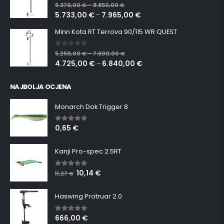
0
out of 5
6.370,00
€
8.850,00
€
–
5.733,00
€
7.965,00
€
–
Minn Kota RT Terrova 90/115 WR QUEST
0
out of 5
5.250,00
€
7.600,00
€
–
4.725,00
€
6.840,00
€
–
NAJBOLJA OCJENA
Monarch Dok Trigger 8
0,65
€
5.00
out of 5
Kanji Pro-spec 2.5RT
10,14
€
5.00
out of 5
11,27
€
Haswing Protruar 2.0
666,00
€
5.00
out of 5