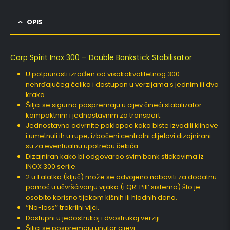
OPIS
Carp Spirit Inox 300 – Double Bankstick Stabilisator
U potpunosti izrađen od visokokvalitetnog 300
nehrđajućeg čelika i dostupan u verzijama s jednim ili dva
kraka.
Šiljci se sigurno pospremaju u cijev čineći stabilizator
kompaktnim i jednostavnim za transport.
Jednostavno odvrnite poklopac kako biste izvadili klinove
i umetnuli ih u rupe; izbočeni centralni dijelovi dizajnirani
su za eventualnu upotrebu čekića.
Dizajniran kako bi odgovarao svim bank stickovima iz
INOX 300 serije.
2 u 1 alatka (ključ) može se odvojeno nabaviti za dodatnu
pomoć u učvršćivanju vijaka (i QR‘ Pill’ sistema) što je
osobito korisno tijekom kišnih ili hladnih dana.
‘’No-loss’’ trokrilni vijci.
Dostupni u jedostrukoj i dvostrukoj verziji.
Šiljci se pospremaju unutar cijevi.