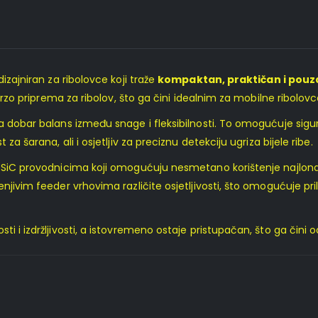
izajniran za ribolovce koji traže
kompaktan, praktičan i pouz
 brzo priprema za ribolov, što ga čini idealnim za mobilne ribolovc
a dobar balans između snage i fleksibilnosti. To omogućuje sigur
za šarana, ali i osjetljiv za preciznu detekciju ugriza bijele ribe.
m SiC provodnicima koji omogućuju nesmetano korištenje najlona
enjivim feeder vrhovima različite osjetljivosti, što omogućuje p
i i izdržljivosti, a istovremeno ostaje pristupačan, što ga čini 