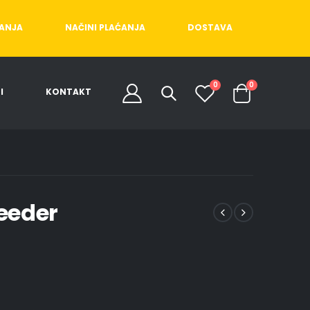
ĆANJA
NAČINI PLAĆANJA
DOSTAVA
0
0
I
KONTAKT
Feeder