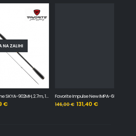
Favorite New Skyline SKYA-902MH, 2.7m, 12-35g
Favorite Impulse New IMPA-682UL, 2.07m, 2-8g
Favorite
131,40
€
146,00
€
137,00