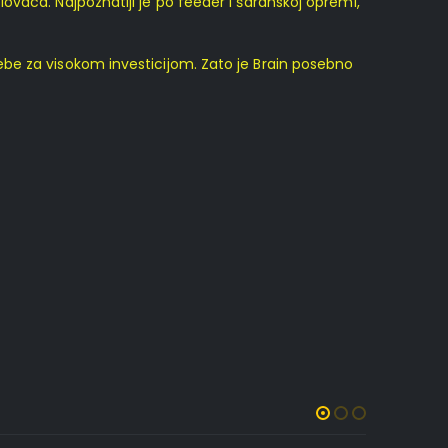
olovaca. Najpoznatiji je po feeder i šaranskoj opremi,
ebe za visokom investicijom. Zato je Brain posebno