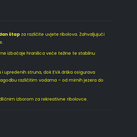
dan štap
za različite uvjete ribolova. Zahvaljujući
e.
ne izbačaje hranilica veće težine te stabilnu
 i upredenih struna, dok EVA drška osigurava
rilagodbu različitim vodama – od mirnih jezera do
odličnim izborom za rekreativne ribolovce.