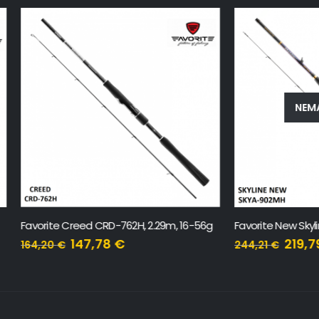
NEMA NA ZALIHI
Creed CRD-762H, 2.29m, 16-56g
147,78
€
219,79
€
244,21
€