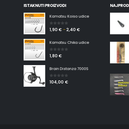
ISTAKNUTI PROIZVODI
NAJPROD
Kamatsu Koiso udice
0
out of 5
1,90
€
2,40
€
–
Kamatsu Chika udice
0
out of 5
1,80
€
Brain Distanza 7000S
0
out of 5
104,00
€