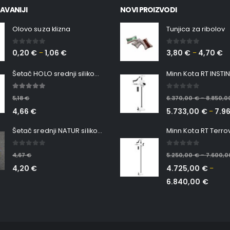
AVANIJI
NOVI PROIZVODI
Olovo suza klizna
Tunjica za ribolov
0
out of 5
0
out of 5
0,20
€
1,06
€
3,80
€
4,70
€
–
–
Šetač HOLO srednji silikonska Ribica Belgrade Walker
5.00
out of 5
0
out of 5
5,18
€
6.370,00
€
8.850,
–
4,66
€
5.733,00
€
7.9
–
Šetač srednji NATUR silikonska ribica Belgrade Walker
0
out of 5
0
out of 5
4,67
€
5.250,00
€
7.600,
–
4,20
€
4.725,00
€
–
6.840,00
€