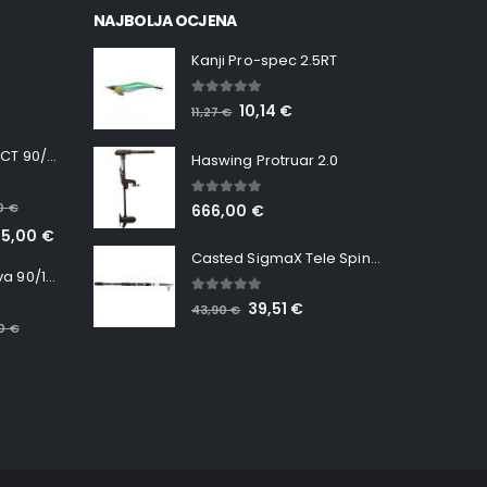
NAJBOLJA OCJENA
Kanji Pro-spec 2.5RT
5.00
out of 5
10,14
€
11,27
€
Minn Kota RT INSTINCT 90/115 WR QUEST
Haswing Protruar 2.0
5.00
out of 5
00
€
666,00
€
65,00
€
Casted SigmaX Tele Spin, 300cm, 40-80gr
Minn Kota RT Terrova 90/115 WR QUEST
5.00
out of 5
39,51
€
43,90
€
00
€