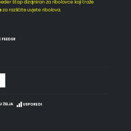
eder štap dizajniran za ribolovce koji traže
p
za različite uvjete ribolova.
E FEEDER
U ŽELJA
USPOREDI