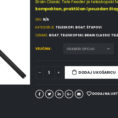
Brain Classic Tele Feeder je teleskopski fe
kompaktan, praktičan i pouzdan šta
SKU:
N/A
KATEGORIJE:
TELESKOPI
,
BOAT
,
ŠTAPOVI
OZNAKE:
BOAT
,
TELESKOPSKI
,
BRAIN CLASSIC TEL
VELIČINA
DODAJ U KOŠARICU
DODAJ NA LIST