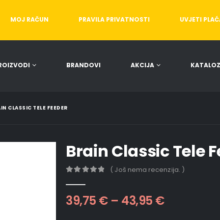
MOJ RAČUN
PRAVILA PRIVATNOSTI
UVJETI PLA
ROIZVODI
BRANDOVI
AKCIJA
KATALOZ
IN CLASSIC TELE FEEDER
Brain Classic Tele 
( Još nema recenzija. )
0
out of 5
39,75
€
–
43,95
€