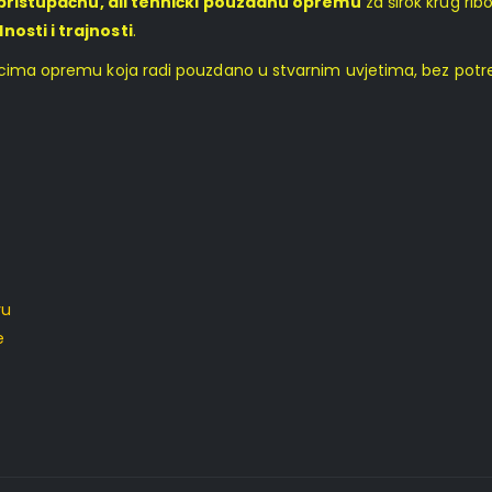
pristupačnu, ali tehnički pouzdanu opremu
za širok krug rib
nosti i trajnosti
.
ovcima opremu koja radi pouzdano u stvarnim uvjetima, bez potr
vu
e