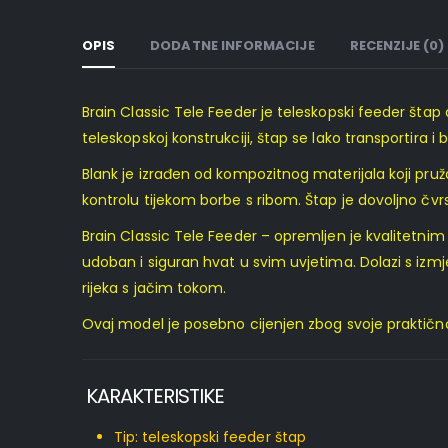
OPIS
DODATNE INFORMACIJE
RECENZIJE (0)
Brain Classic Tele Feeder je teleskopski feeder štap d
teleskopskoj konstrukciji, štap se lako transportira i
Blank je izrađen od kompozitnog materijala koji pruž
kontrolu tijekom borbe s ribom. Štap je dovoljno čvrst 
Brain Classic Tele Feeder – opremljen je kvalitetni
udoban i siguran hvat u svim uvjetima. Dolazi s izmj
rijeka s jačim tokom.
Ovaj model je posebno cijenjen zbog svoje praktičnost
KARAKTERISTIKE
Tip: teleskopski feeder štap