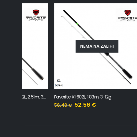
NEMA NA ZALIHI
Favorite New Skyline SKYA-832L, 2.51m, 3-14g
Favorite X1 602L, 1.83m, 3-12g
Favorite 
52,56
€
58,40
€
164,20
€