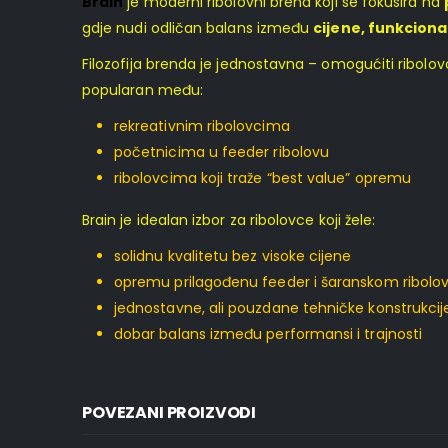
Brain
je moderni ribolovni brend koji se fokusira na
gdje nudi odličan balans između
cijene, funkcional
Filozofija brenda je jednostavna – omogućiti ribol
popularan među:
rekreativnim ribolovcima
početnicima u feeder ribolovu
ribolovcima koji traže “best value” opremu
Brain je idealan izbor za ribolovce koji žele:
solidnu kvalitetu bez visoke cijene
opremu prilagođenu feeder i šaranskom ribolo
jednostavne, ali pouzdane tehničke konstrukcij
dobar balans između performansi i trajnosti
POVEZANI PROIZVODI